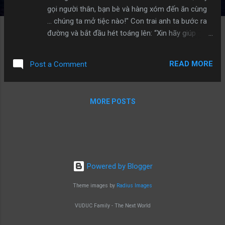
gọi người thân, bạn bè và hàng xóm đến ăn cùng
... chúng ta mở tiệc nào!" Con trai anh ta bước ra
đường và bắt đầu hét toáng lên: “Xin hãy giúp
chúng tôi dập lửa tại nhà của cha tôi với! " Một lúc
sau, một nhóm nhỏ bước ra, những người còn lại
READ MORE
Post a Comment
làm như không nghe thấy tiếng kêu cứu. Những
người đến "được mời" ăn uống đến tận khuya.
Người cha sững sờ quay sang con trai và nói với
MORE POSTS
con: “Những người đến thì cha hầu như không biết
họ, một số cha chưa từng gặp bao giờ, vậy người
thân, bạn bè và hàng xóm của chúng ta ở
đâu???”. Anh con trai nói: “Những người ra khỏi
nhà của họ đến để giúp chúng ta dập lửa cho ngôi
nhà mình chứ không phải cho bữa tiệc đâu cha à !
Powered by Blogger
Đây là những người xứng đáng với sự rộng lượng
Theme images by
Radius Images
và hiếu khách của chúng ta ". Kết luận: Những ai
quay lưng lúc bạn gặp khó khăn thì không nên ngồi
VUDUC Family - The Next World
cùng mâm ăn uống trong bữa tiệc chiến thắng