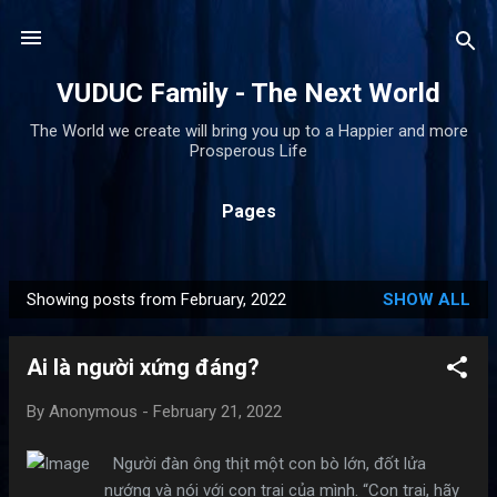
Skip to main content
VUDUC Family - The Next World
The World we create will bring you up to a Happier and more
Prosperous Life
Pages
Showing posts from February, 2022
SHOW ALL
P
o
Ai là người xứng đáng?
s
t
By
Anonymous
-
February 21, 2022
s
Người đàn ông thịt một con bò lớn, đốt lửa
nướng và nói với con trai của mình. “Con trai, hãy