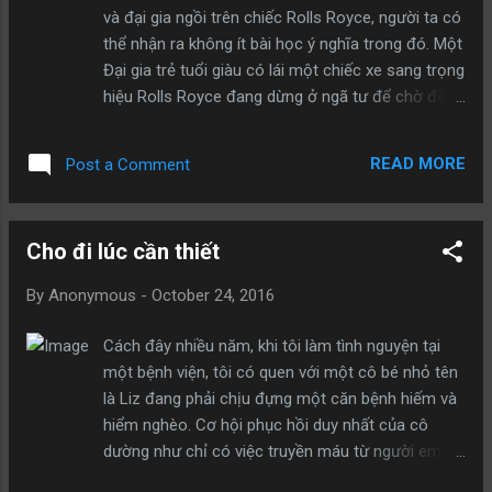
là con của đàn ông giàu. 9. Đàn ông nghèo hay kể
và đại gia ngồi trên chiếc Rolls Royce, người ta có
về những cô gái anh ấy ghét. Đàn ông giàu hay kể
thể nhận ra không ít bài học ý nghĩa trong đó. Một
về những cô gái anh ấy yêu. 10. Đàn ông giàu
Đại gia trẻ tuổi giàu có lái một chiếc xe sang trọng
bước ra khỏi xe hơi là đi thẳng. Đàn ông nghèo
hiệu Rolls Royce đang dừng ở ngã tư để chờ đèn
bước ra là nhìn chung quanh. 11. Đàn ông nghèo
đỏ. Đúng lúc đó có một người đàn ông đến gần
hay ...
chiếc xe của anh ta, gõ vào chiếc cửa kính ô tô,
READ MORE
Post a Comment
van xin: “Làm ơn cho tôi xin ít tiền! Tôi nhịn đói
mấy hôm nay rồi”. Người thanh niên kéo cửa kính
xuống và lên tiếng: “Tôi cho ông một điếu thuốc
Cho đi lúc cần thiết
nhé, trên xe tôi có thuốc lá rất ngon.” Người ăn xin
nài nỉ: “Tôi không hút thuốc, cho tôi ít tiền đi”.
By
Anonymous
-
October 24, 2016
Người thanh niên lại nói: “Vậy ông uống rượu nhé,
trên xe tôi có loại rượu tốt nhất trên thế giới.”
Cách đây nhiều năm, khi tôi làm tình nguyện tại
–“Không, tôi không uống rượu, cho tôi tiền, tôi cần
một bệnh viện, tôi có quen với một cô bé nhỏ tên
tiền.” Người thanh niên kiên nhẫn: “Hay thế này
là Liz đang phải chịu đựng một căn bệnh hiếm và
nhé, tôi đưa ông đến một sòng bạc gần đây, ông
hiểm nghèo. Cơ hội phục hồi duy nhất của cô
giúp tôi chơi một ván; nếu thắng thì tiền sẽ là của
dường như chỉ có việc truyền máu từ người em 5
ông, nếu thua thì tôi chịu. Được chứ?” –“Tôi không
tuổi của cô, người đã may mắn sống sót khỏi căn
biết cược bài bạc, tôi cần tiền.” “T...