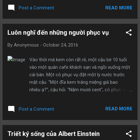
bệnh này và đã phát triển chất kháng thể cần thiết
READ MORE
Post a Comment
để chống lại bệnh. Vị bác sĩ giải thích tình cảnh
cho cậu em nhỏ, và hỏi cậu có muốn cho máu
cho chị mình hay không. Tôi thấy cậu chỉ do dự
Luôn nghĩ đến những người phục vụ
một chút xíu trước khi hít thở thật sâu và nói,
"Vâng, cháu sẽ làm thế nếu cứu được chị cháu."
By
Anonymous
-
October 24, 2016
Khi việc truyền máu diễn ra, cậu nằm trên giường
cạnh chị cậu và mỉm cười, như tất cả chúng tôi,
Vào thời mà kem còn rất rẻ, một cậu bé 10 tuổi
khi nhìn thấy màu sắc hồng trở lại trên má của cô.
vào một quán cafe khách sạn và ngồi xuống một
Rồi khuôn mặt cậu trắng dần và nụ cười dần tắt
cái bàn. Một cô phục vụ đặt một ly nước trước
đi. Cậu nhìn lên bác sĩ và run run hỏi, "Cháu có
mặt cậu. "Một đĩa kem tráng miệng giá bao
chết ngay lập tức không ạ?". Còn nhỏ tuổi nên
nhiêu ạ?", cậu hỏi. "Năm mươi cent", cô phục vụ
cậu bé đã hiểu lầm các bác sĩ, cậu nghĩ rằng sẽ
trả lời. Cậu bé rút tay ra khỏi túi quần và xem xét
phải cho chị cậu toàn bộ máu của mình để cứu
những đồng xu trong đó. "À, vậy một đĩa kem
sống chị
READ MORE
Post a Comment
không thì bao nhiêu ạ?" cậu hỏi. Lúc này có khá
nhiều người đang chờ bàn và cô phục vụ trở bắt
đầu sốt ruột. "Ba mươi lăm cent," cô trả lời một
Triết ký sống của Albert Einstein
cách cộc cằn. Cậu bé lại đếm tiền một lần nữa.