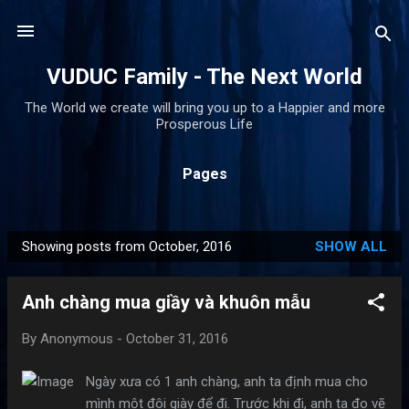
Skip to main content
VUDUC Family - The Next World
The World we create will bring you up to a Happier and more
Prosperous Life
Pages
Showing posts from October, 2016
SHOW ALL
P
o
Anh chàng mua giầy và khuôn mẫu
s
t
By
Anonymous
-
October 31, 2016
s
Ngày xưa có 1 anh chàng, anh ta định mua cho
mình một đôi giày để đi. Trước khi đi, anh ta đo vẽ