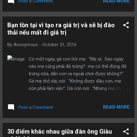
READ MORE
Post a Comment
tiên để lại cũng đem lại hạnh phúc cho một ai đó.
Và yếu tố cuối cùng ấy là gì? Một hôm, dưới trời
nắng gay gắt, có một ông thầy phong thủy nọ đi
Bạn tồn tại vì tạo ra giá trị và sẽ bị đào
bộ trên một đoạn đường dài, ông trở nên khát
thải nếu mất đi giá trị
nước và mệt mỏi. Ông bước đến ngôi nhà của
người nông dân ở ven đường và hỏi xin một bát
By
Anonymous
-
October 31, 2016
nước lạnh. Người phụ nữ từ trong nhà bước ra,
thấy ông thầy đã mệt thở ra hơi và mồ hôi nhễ
Có một ngày, gà con hỏi mẹ: “Mẹ ơi, Sao ngày
nhại. Cô nói: “Xin ông đợi một lát, tôi sẽ mang
nào mẹ cũng phải đẻ trứng? mẹ có thể đừng đẻ
nước ra cho ông ngay”. Thầy phong thủy ngồi đợi
trứng nữa, dẫn con ra ngoài chơi được không?”.
một hồi lâu vẫn chưa thấy cô gái quay trở lại, ông
Gà mẹ thở dài, nói: “Không được đâu con, mẹ
bắt đầu tự hỏi không biết đã có chuyện gì xảy ra?
còn phải làm việc”. Gà con nói: “Nhưng mẹ đã đẻ
Cuối cùng, cô gái quay trở lại và bưng theo một
nhiều trứng vậy rồi cơ mà?”. Gà mẹ gương mặt
bát nước lớn. Khi ông cố gắng để đỡ lấy bát ...
đầy xúc cảm, nói với con: “Mỗi ngày đẻ một quả
READ MORE
Post a Comment
trứng, nếu không dao phay kề ngay cổ. Một ngày
không đẻ trứng, chủ nhà sẽ có thịt gà để ăn”. Bạn
tồn tại vì tạo ra giá trị và sẽ bị đào thải nếu mất đi
30 điểm khác nhau giữa đàn ông Giàu
giá trị