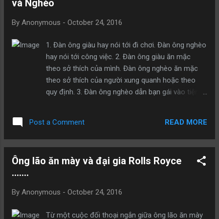
và Nghèo
By
Anonymous
-
October 24, 2016
1. Đàn ông giàu hay nói tới đi chơi. Đàn ông nghèo
hay nói tới công việc. 2. Đàn ông giàu ăn mặc
theo sở thích của mình. Đàn ông nghèo ăn mặc
theo sở thích của người xung quanh hoặc theo
quy định. 3. Đàn ông nghèo dẫn bạn gái vào tiệm
sang trọng. Đàn ông giàu dẫn vào tiệm kín đáo. 4.
Đàn ông nghèo hay mang tiền trong túi. Đàn ông
READ MORE
Post a Comment
giàu mang thẻ tín dụng. Đàn ông cực giàu chả
mang gì hết. 5. Đàn ông nghèo hay nói về tài sản.
Đàn ông giàu hay nói về các dự định. 6. Đàn ông
Ông lão ăn mày và đại gia Rolls Royce
giàu tặng quà theo cảm hứng. Đàn ông nghèo
.......
tặng quà theo những ngày quy định trong năm. 7.
Đàn ông nghèo nhiều bạn bè. Đàn ông giàu nhiều
By
Anonymous
-
October 24, 2016
cấp dưới. 8. Đàn ông giàu thường già. Đàn ông
nghèo thường trẻ. Nếu quá trẻ mà giàu thì đấy chỉ
Từ một cuộc đối thoại ngắn giữa ông lão ăn mày