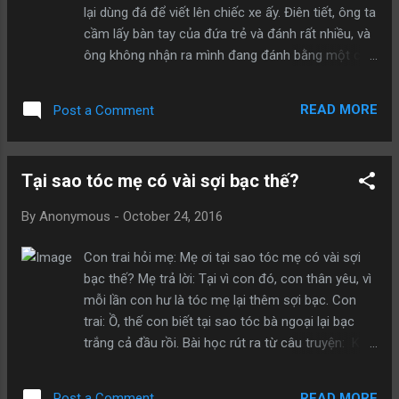
chuyển giao nó” – Albert Einstein. Hãy truyền cảm
lại dùng đá để viết lên chiếc xe ấy. Điên tiết, ông ta
hứng cho những người khác làm những việc mà
cầm lấy bàn tay của đứa trẻ và đánh rất nhiều, và
họ yêu thích. Sử dụng sự sáng tạo của bạn để tạo
ông không nhận ra mình đang đánh bằng một cái
ra công việc mới. Bạn sẽ không bao giờ biết
mỏ lết. Lúc đến bệnh viện, cô bé phải cưa bỏ tất
những người khác sẽ t...
cả những ngón tay của mình vì vết thương quá
READ MORE
Post a Comment
nghiêm trọng. Khi đứa trẻ nhìn thấy cha, cô bé
tuyệt vọng hỏi “Cha ơi, đến khi nào thì ngón tay
con sẽ mọc lại?”. Người cha đau đớn trong lặng
Tại sao tóc mẹ có vài sợi bạc thế?
câm. Ông trở lại chiếc xe hơi và tức giận đá vào
nó. Phải đến lúc thấm mệt ông mới nhìn vào chỗ
By
Anonymous
-
October 24, 2016
có những vết rạch mà con gái ông đã viết nên, cô
bé đã viết. “Con yêu cha.” Bài học: Hãy hiểu một
Con trai hỏi mẹ: Mẹ ơi tại sao tóc mẹ có vài sợi
điều rằng, cả sự tức giận lẫn tình yêu thương đều
bạc thế? Mẹ trả lời: Tại vì con đó, con thân yêu, vì
không có giới hạn. Nên nhớ, “Đồ vật là để sử dụng,
mỗi lần con hư là tóc mẹ lại thêm sợi bạc. Con
nhưng con người là để yêu thương”. Đừng để sự
trai: Ồ, thế con biết tại sao tóc bà ngoại lại bạc
nóng nảy tức thời làm bạn cả đời phải hối hận.
trắng cả đầu rồi. Bài học rút ra từ câu truyện: Khi
nhận xét về người khác ta nên xem lại bản thân
của mình có mắc phải sai lầm như họ không?
READ MORE
Post a Comment