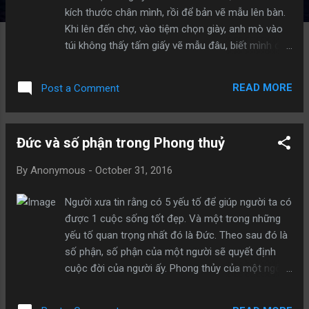
kích thước chân mình, rồi để bản vẽ mẫu lên bàn.
Khi lên đến chợ, vào tiệm chọn giày, anh mò vào
túi không thấy tấm giấy vẽ mẫu đâu, biết mình để
quên ở nhà, anh ta nói với chủ tiệm: - Tiếc thay tôi
để quên cái mẫu đo ở nhà, để tôi chạy về lấy mẫu
READ MORE
Post a Comment
đến mới mua được. Xong anh ta vội vàng chạy
một hơi về đến nhà lấy cái mẫu chân mình, khi
quay lại chợ thì chợ đã tan rồi. Rốt cuộc anh
Đức và số phận trong Phong thuỷ
không mua được giày. Có người hỏi anh: - Tại sao
lúc đó anh không lấy ngay chân của anh mang thử
By
Anonymous
-
October 31, 2016
giày, vừa thì mua có tốt không? Anh ta trả lời: -
Tôi thà tin sự đo mẫu hơn là tin ở đôi chân của
Người xưa tin rằng có 5 yếu tố để giúp người ta có
mình! Thật là một trò cười cho thiên hạ! Trong bất
được 1 cuộc sống tốt đẹp. Và một trong những
kỳ việc gì, không nên quá khuôn mẫu, nên linh
yếu tố quan trọng nhất đó là Đức. Theo sau đó là
động để đạt kết quả tốt nhất
số phận, số phận của một người sẽ quyết định
cuộc đời của người ấy. Phong thủy của một ngôi
nhà cũng phần nào ảnh hưởng đến cuộc sống
của gia chủ. Gia sản giàu có được kế thừa từ tổ