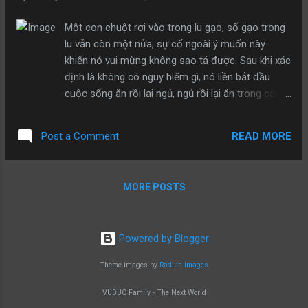
bằng hãy buông bỏ từ sớm.
Một con chuột rơi vào trong lu gạo, số gạo trong
lu vẫn còn một nửa, sự cố ngoài ý muốn này
khiến nó vui mừng không sao tả được. Sau khi xác
định là không có nguy hiểm gì, nó liền bắt đầu
cuộc sống ăn rồi lại ngủ, ngủ rồi lại ăn trong cái lu
gạo. Rất mau, lu gạo sắp cạn kiệt, nhưng nó rốt
cuộc vẫn không thoát khỏi sự cám dỗ của những
READ MORE
Post a Comment
hạt gạo, nên tiếp tục ở lại trong lu. Cuối cùng, gạo
đã ăn hết, chuột ta mới phát hiện rằng mình
không thể nhảy ra ngoài được nữa, lực bất tòng
MORE POSTS
tâm. Bài học: Cuộc đời của chúng ta xem như rất
yên bình nhưng thật ra khắp nơi đều đầy rẫy nguy
cơ, cần phải giữ cho mình quan niệm sống ổn
Powered by Blogger
định, từ đó mà biết cân nhắc đến an nguy.
Theme images by
Radius Images
VUDUC Family - The Next World