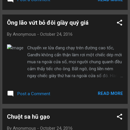
Không ai có thể tự nhận mình không bao giờ mắc
sai lầm. Hãy xem đó là sự thử thách cho bản thân
mình.
Ông lão vứt bỏ đôi giầy quý giá
By
Anonymous
-
October 24, 2016
Chuyến xe lửa đang chạy trên đường cao tốc,
Gandhi không cẩn thận làm rơi một chiếc dép mới
mua ra ngoài cửa sổ, mọi người chung quanh đều
cảm thấy tiếc cho ông. Bất ngờ, ông liền ném
ngay chiếc giày thứ hai ra ngoài cửa sổ đó. Hành
động này của Gandhi khiến mọi người sửng sốt,
thế là ông bèn từ tốn giải thích: “Chiếc giày này
READ MORE
Post a Comment
bất luận đắt đỏ như thế nào, đối với tôi mà nói nó
đã không còn có ích gì nữa, nếu như có ai có thể
nhặt được đôi giày, nói không chừng họ còn có
Chuột sa hũ gạo
thể mang vừa nó thì sao!”. Bài học: Đối với nỗi
thống khổ đã định sẵn là không thể vãn hồi, chi
By
Anonymous
-
October 24, 2016