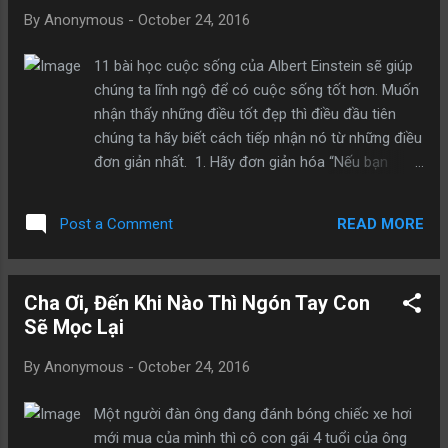
"Vậy cho cháu mua một đĩa kem không ạ", cậu
By
Anonymous
-
October 24, 2016
nói. Cô phục vụ mang kem ra, đặt hóa đơn trên
bàn và bỏ đi. Cậu bé ăn xong đĩa kem, trả tiền và
11 bài học cuộc sống của Albert Einstein sẽ giúp
rời nơi đó. Khi cô phục vụ quay lại, cô bắt đầu
chúng ta lĩnh ngộ để có cuộc sống tốt hơn. Muốn
khóc khi cô vừa mới định lau bàn. Nơi đó, đặt gọn
nhận thấy những điều tốt đẹp thì điều đầu tiên
gẽ bên cạnh cái đĩa trống, là hai nickel và năm
chúng ta hãy biết cách tiếp nhận nó từ những điều
penny . Bạn thấy đó, cậu bé không thể mua kem
đơn giản nhất. 1. Hãy đơn giản hóa “Nếu bạn
đầy đủ, bởi cậu muốn chừa đủ tiền để dành tặng
không thể giải thích điều gì đó cho một đứa trẻ 6
cho cô phục vụ.
tuổi thì chính bạn cũng không hiểu điều đó” –
READ MORE
Post a Comment
Albert Einstein Khi bạn phức tạp hoá một thứ nào
đó lên thì bạn sẽ càng khó hiểu bản chất bên
trong của nó. Hãy nhớ tới người thầy cô giỏi nhất
Cha Ơi, Đến Khi Nào Thì Ngón Tay Con
mà bạn từng có trong cuộc đời mình. Họ có làm
Sẽ Mọc Lại
cho một chủ đề trở nên phức tạp hơn với tràn
ngập các từ ngữ bạn không hiểu, hay họ làm cho
By
Anonymous
-
October 24, 2016
nó trở nên dễ hiểu hơn bằng cách đơn giản hoá
nó. 2. Sự sáng tạo “Sự sáng tạo có khả năng
Một người đàn ông đang đánh bóng chiếc xe hơi
truyền từ người này sang người khác vì vậy hãy
mới mua của mình thì cô con gái 4 tuổi của ông