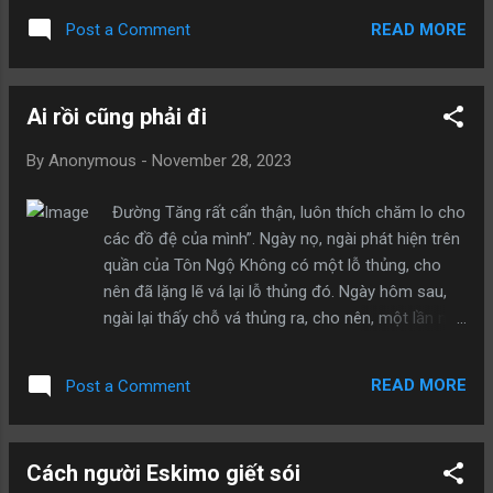
Không phải! Vậy rốt cuộc điều gì mới là của bạn?
chưa bán được quả nào.” Người phụ nữ lấy những
SỨC...
READ MORE
Post a Comment
quả trứng và rời đi, lòng thầm đắc thắng. Bà ta
ngồi trên chiếc ô tô ưa thích của mình, tới một
nhà hàng sang trọng để dùng bữa với bạn bè. Ở
Ai rồi cũng phải đi
đó, bà và người bạn gọi bất cứ món ăn nào họ
thích. Sau đó, bà ra quầy thanh toán. Hóa đơn trị
By
Anonymous
-
November 28, 2023
giá 1.950.000₫ trả tới 2 triệu và còn dặn người chủ
nhà hàng không cần thối lại. Tình huống này xem
Đường Tăng rất cẩn thận, luôn thích chăm lo cho
ra khá quen thuộc với người chủ cửa hàng, nhưng
các đồ đệ của mình”. Ngày nọ, ngài phát hiện trên
thật quá nhẫn tâm với ông già nghèo khổ bán
quần của Tôn Ngộ Không có một lỗ thủng, cho
trứng gà kia. "Tại sao chúng ta cứ tỏ ra quyền lực
nên đã lặng lẽ vá lại lỗ thủng đó. Ngày hôm sau,
với những người nghèo khó? Và tại sao chúng ta
ngài lại thấy chỗ vá thủng ra, cho nên, một lần nữa
luôn hào phóng với những người thậm chí không
lại lặng lẽ vá lại. Ngày thứ ba vẫn vậy, và ngài ấy
cần đến sự hào phóng của chúng ta?" Có lần tôi
vẫn tiếp tục vá. Dù cho ngài cẩn thận như thế,
đọc được ở đâu đó một câu chuyện...
READ MORE
Post a Comment
nhưng Tôn Ngộ Không lại nóng giận, không chịu
nổi bèn nói rằng: “Sư phụ, người đừng quản mấy
chuyện không đâu nữa có được không? Người
Cách người Eskimo giết sói
đem lỗ thủng trên quần con vá lại như thế, người