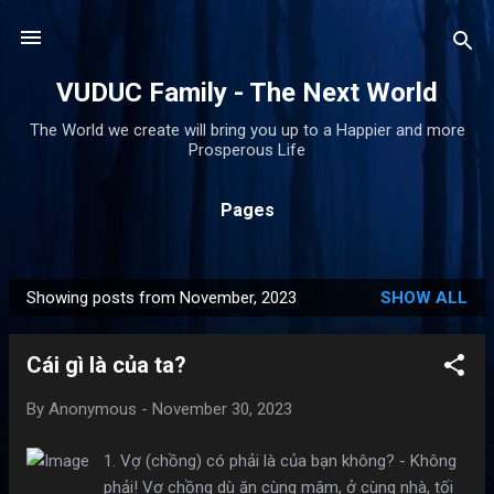
Skip to main content
VUDUC Family - The Next World
The World we create will bring you up to a Happier and more
Prosperous Life
Pages
Showing posts from November, 2023
SHOW ALL
P
o
Cái gì là của ta?
s
t
By
Anonymous
-
November 30, 2023
s
1. Vợ (chồng) có phải là của bạn không? - Không
phải! Vợ chồng dù ăn cùng mâm, ở cùng nhà, tối