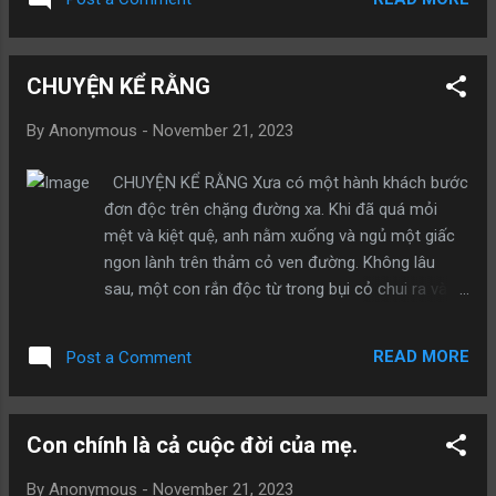
phúc - Người lo lắng sợ hãi nói: Bình an là hạnh
phúc - Người xấu nghĩ mình xinh sẽ hạnh phúc -
Người lùn nghĩ mình cao sẽ hạnh phúc - Dân đen
CHUYỆN KỂ RẰNG
nói : Làm quan sẽ hạnh phúc - Người đang rất đói
nói: Được bữa cơm là hạnh phúc - Người đang
By
Anonymous
-
November 21, 2023
buồn ngủ nói: Nếu được ngủ một giấc sẽ hạnh
phúc - Người không có quần áo nói: Nếu có bộ
CHUYỆN KỂ RẰNG Xưa có một hành khách bước
quần áo đẹp sẽ hạnh phúc - Người không có xe
đơn độc trên chặng đường xa. Khi đã quá mỏi
nói: Có xe để đi sẽ hạnh phúc - Người không có
mệt và kiệt quệ, anh nằm xuống và ngủ một giấc
điện thoại nói: Nếu có chiếc điện thoại sẽ hạnh
ngon lành trên thảm cỏ ven đường. Không lâu
phúc... Thực ra con người họ thấy thiếu cái gì thì
sau, một con rắn độc từ trong bụi cỏ chui ra và
họ nghĩ rằng có nó sẽ hạnh phúc. Nhưng khi có
bò về phía người độc hành này. Khi con rắn chuẩn
rồi họ lại muốn cái khác và nhiều hơn nữa. Thành
bị cắn người khách đang ngủ, bỗng một người đi
ra mãi mãi không bao giờ họ thấy hạnh phúc vì h....
READ MORE
Post a Comment
ngang qua đó, kịp thời đánh chết con rắn độc rồi
đi tiếp. Người độc hành vẫn ngủ say sưa mà
không hề biết chuyện gì đang diễn ra. Cho đến
Con chính là cả cuộc đời của mẹ.
cuối cuộc đời, anh vẫn không hay biết rằng mình
đang sống trong ân huệ của người qua đường vô
By
Anonymous
-
November 21, 2023