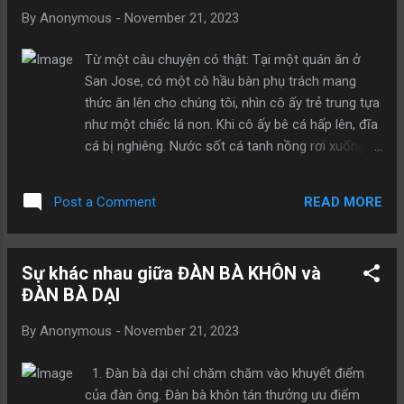
mình. Ta sẽ cho ngươi thêm một năm để trả nợ
By
Anonymous
-
November 21, 2023
và lúc đo chỉ thiếu một xu thôi chắc chắn ta sẽ
giết ngươi.” Vị samurai trở về nhà khi đã khá
Từ một câu chuyện có thật: Tại một quán ăn ở
muộn. Ông nhẹ nhàng đi vào nhà vì không muốn
San Jose, có một cô hầu bàn phụ trách mang
đánh thức vợ, nhưng ông ta rất bất ngờ khi thấy
thức ăn lên cho chúng tôi, nhìn cô ấy trẻ trung tựa
vợ mình và một kẻ lạ mặt mặc quần áo samurai
như một chiếc lá non. Khi cô ấy bê cá hấp lên, đĩa
đang ngủ trên giường. Nổi điên lên vì ghen và giận
cá bị nghiêng. Nước sốt cá tanh nồng rơi xuống
dữ, ông nâng kiếm định giết cả hai, nhưng đột
chiếc cặp của tôi đặt trên ghế. Theo bản năng, tôi
nhiên lời của người đánh cá văng vẳng bên tai:
muốn nhảy dựng lên, nộ khí xung thiên. Thế
“Ðừng hành động khi đang giận dữ.” Vị samurai
READ MORE
Post a Comment
nhưng, khi tôi chưa kịp làm gì thì đứa con gái yêu
ngừng lại,...
của tôi bỗng đứng dậy, nhanh chóng đi tới bên
cạnh cô gái hầu bàn, nở một nụ cười dịu dàng
Sự khác nhau giữa ĐÀN BÀ KHÔN và
tươi tắn, vỗ vào vai của cô bé và nói: “chuyện nhỏ
ĐÀN BÀ DẠI
thôi, không sao đâu”. Cô hầu bàn vô cùng ngạc
nhiên, luống cuống kiểm tra chiếc cặp của tôi, nói
By
Anonymous
-
November 21, 2023
với giọng lúng túng: “Tôi… để tôi đi lấy khăn lau … ”.
Không thể ngờ rằng, con gái tôi bỗng nói: “Không
1. Đàn bà dại chỉ chăm chăm vào khuyết điểm
sao, mang về nhà rửa là sạch thôi. Chị đi làm việc
của đàn ông. Đàn bà khôn tán thưởng ưu điểm