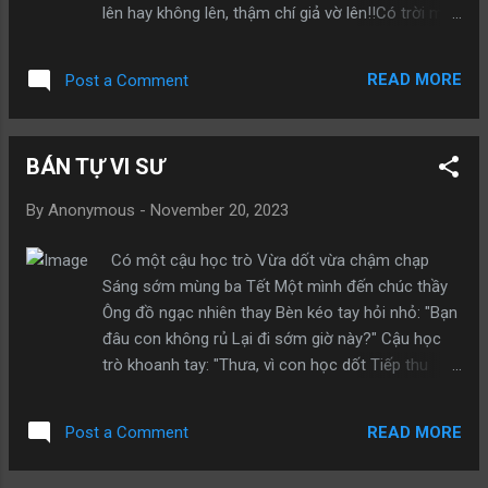
về phòng, vợ tôi vẫn thao thức. Cô giận dỗi: “Ngày
lên hay không lên, thậm chí giả vờ lên!!Có trời mới
nào cũng như thế này thì làm sao mà sống nổi
biết được! - Và khi sắp tới hay lên đỉnh điểm (cao
đây”. Nói xong, cô đề nghị: “Hay chúng ta gửi mẹ
trào, cực độ) phụ nữ và bão tố gây ra rất nhiều
vào viện dưỡng lão đi...
READ MORE
Post a Comment
tiếng động gầm gào làm như trời sắp sập hay tận
thế…. Than ôi! Khi phụ nữ ra đi cũng giống bão tan,
họ đem theo nhà cửa xe cộ, con cái… để lại cho
BÁN TỰ VI SƯ
người đàn ông sự im lặng lạnh lùng khoảng trống
mênh mông …. và hai bàn tay trắng!!!
By
Anonymous
-
November 20, 2023
Có một cậu học trò Vừa dốt vừa chậm chạp
Sáng sớm mùng ba Tết Một mình đến chúc thầy
Ông đồ ngạc nhiên thay Bèn kéo tay hỏi nhỏ: "Bạn
đâu con không rủ Lại đi sớm giờ này?" Cậu học
trò khoanh tay: "Thưa, vì con học dốt Tiếp thu
chậm nhất lớp Nên rất ngại đi cùng Vả lại nếu đi
chung Thầy hỏi han bạn giỏi Con đâu còn cơ hội
READ MORE
Post a Comment
Được trò chuyện cùng thầy?" Ông đồ sững vài
giây Rồi quay sang gọi vợ Mang ra một khay lễ Xôi