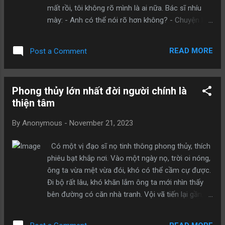
mất rồi, tôi không rõ mình là ai nữa. Bác sĩ nhíu
mày: - Anh có thể nói rõ hơn không? - Chuyện là
thế này. Trước khi lấy tôi, vợ tôi đã có một đứa
con riêng. Bây giờ con bé đã là một thiếu nữ
READ MORE
Post a Comment
trưởng thành. Mới đây bố tôi đã cưới cô ấy làm
vợ. - Cũng không có gì vi phạm đạo đức vì dẫu
sao cô bé với bố anh không cùng huyết thống nên
Phong thủy lớn nhất đời người chính là
lấy nhau không phạm loạn luân. - Nhưng như thế
thiện tâm
là vợ tôi lại thành mẹ vợ của bố tôi. - Chuyện cũng
bình thường thôi. - Nhưng tôi lại thành...bố vợ của
By
Anonymous
-
November 21, 2023
bố tôi! - Thì bắt buộc vậy, đó là ngôi thứ xã hội
đặt ra mà. Thôi thì khi nào bố anh về thăm nhà thì
Có một vị đạo sĩ nọ tinh thông phong thủy, thích
anh gọi bằng bố (ruột), còn khi nào anh sang
phiêu bạt khắp nơi. Vào một ngày nọ, trời oi nóng,
thăm con riêng của vợ thì bố anh gọi anh bằng bố
ông ta vừa mệt vừa đói, khó có thể cầm cự được.
(vợ) vậy. - Nhưng mới đây con gái của vợ tôi sinh
Đi bộ rất lâu, khó khăn lắm ông ta mới nhìn thấy
một đứa con trai. Thằng cu con này tôi phải xem
bên đường có căn nhà tranh. Vội vã tiến lại gần, vị
là em cùng cha khác mẹ với tôi. - Ừ...đúng rồi!
đạo sĩ nhìn thấy một phụ nữ đang cho heo ăn.
Không thể gọi khác được. - Nh...
Ông ta cung kính nói: ” Thật phiền cô quá, cô có