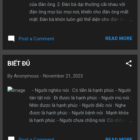
của chị đi, thật mà, không sao đâu.” Khẩu khí của
của đàn ông. 2. Đàn bà dại thường cãi nhau với
con gái tôi thật là nhẹ nhàng, cho dù người làm
đàn ông mọi lúc mọi nơi, khiến cho đàn ông mất
sai là cô hầu bàn. Tôi trừng mắt nhìn con gái, cảm
mặt. Đàn bà khôn luôn giữ thể diện cho đàn ông
thấy bản thân mình như một quả khí cầu, bơm đầy
trước mặt người ngoài. 3. Đàn bà dại không ngừng
khí trong đó, muốn phát nổ...
bới móc quá khứ. Đàn bà khôn cùng đàn ông tạo
READ MORE
Post a Comment
dựng tương lai. 4. Đàn bà dại thích so sánh với
người đàn ông của họ với người khác cô ta không
biết đây là đang giết chết tình yêu Đàn bà khôn
BIẾT ĐỦ
biết hoàn cảnh của đàn ông. Cô ta hiểu rằng đấy
là tạo động lực cho đàn ông 5. Đàn bà ngu ngốc
By
Anonymous
-
November 21, 2023
tự cho mình nhìn thấy bản chất đàn ông. Đàn bà
thông minh sẵn lòng thông cảm tha thứ cho đàn
- Người nghèo nói : Có tiền là hạnh phúc - Người
ông. 6. Phụ nữ ngu ngốc sẽ nói: ”Anh cút đi”. Phụ
tàn tật nói : Đi được là hạnh phúc - Người mù nói :
nữ thông minh sẽ nói: ”Anh không được phép rời
Nhìn được là hạnh phúc - Người điếc nói : Nghe
bỏ em”. 7. Đàn bà dại luôn xem đàn ông như cung
được là hạnh phúc - Người bệnh nói : Mạnh khỏe
tên, kéo càng căng, mũi tên bay càng xa. Đàn bà
là hạnh phúc - Người chưa chồng nói: Có chồng
khôn xem đàn ông như cánh diều, thong thả giữ
sẽ hạnh phúc - Người chưa vợ nói: Có vợ sẽ hạnh
lấy dây diều trong tay. 8. Đàn bà dại thường quá đề
phúc - Người chưa có con nói : Có con sẽ hạnh
cao cái tôi của mình. Đàn bà thông minh luôn kh...
READ MORE
Post a Comment