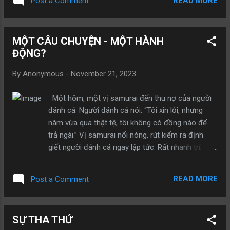
READ MORE
Post a Comment
thể cho tôi một chút nước uống được không? “
Người phụ nữ nhìn vị đạo sĩ người đầy bụi bặm,
mồ hôi nhễ nhại, liền đáp: ” Được chứ, được chứ “,
MỘT CÂU CHUYỆN - MỘT HÀNH
rồi đi vào trong một lúc lâu mới bưng ra một bát
ĐỘNG?
nước ở trên mặt có một ít cám. Đi đường đang
khát, vị đạo sĩ định uống một hơi cho đã nhưng
By
Anonymous
-
November 21, 2023
khi bưng lên thì thấy nước nóng và có một ít cám
trên mặt nên lấy làm khó chịu, thầm nghĩ: ” Mình
Một hôm, một vị samurai đến thu nợ của người
chẳng qua chỉ xin một bát nước uống, tại sao cô
đánh cá. Người đánh cá nói: “Tôi xin lỗi, nhưng
ta lại đối xử với mình như vậy? Người phụ nữ này
năm vừa qua thật tệ, tôi không có đồng nào để
thật đáng ghét." Nhưng vì quá khát, ông chỉ có thể
trả ngài.” Vị samurai nổi nóng, rút kiếm ra định
nén tức giận, vừa thổi cám gạo trôi đi, vừa làm
giết người đánh cá ngay lập tức. Rất nhanh trí,
cho nước nguội dần rồi uống từng chút một. Uống
người đánh cá nói: “Tôi cũng đã học võ và sư phụ
xong, vị đạo sĩ lại nghĩ...
tôi khuyên không nên đánh nhau khi đang tức
READ MORE
Post a Comment
giận.” Vị samurai nhìn người đánh cá một lúc, sau
đó từ từ hạ kiếm xuống. “Sư phụ của ngươi rất
khôn ngoan. Sư phụ của ta cũng dạy như vậy. Ðôi
SỰ THA THỨ
khi ta không kiểm soát được nỗi giận dữ của