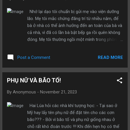
danh thuở nọ... Có thể vị khách độc hành không
hề biết đến ơn cứu mạng ấy, và người qua đường
Nhớ lại dạo tôi chuẩn bị gửi mẹ vào viện dưỡng
cũng đã quên từ lâu, nhưng sự tình này đều ghi
lão. Mẹ tôi mắc chứng đãng trí từ nhiều năm, để
dấu trong Trời Đất. Lại cũng có chuyện như thế
bà ở nhà có thể ảnh hưởng đến an toàn của bà và
này: Một hôm, người chồng trở về nhà. Lúc đó trời
cả nhà, vì đã có lần bà bật bếp ga rồi quên không
đã khuya lắm rồi, nhưng chiếc đèn bên hiên nhà
đóng. Mẹ tôi thường ngồi một mình trong phòng
vẫn sáng rực, chiếu rọi một đoạn đường phía
khách, ôm chiếc hộp sắt và lẩm bẩm điều gì đó
ngoài ngôi nhà. Anh cho rằng vợ mình ngủ quên,
một mình. Nhìn thấy tôi hoặc con dâu, bà chỉ khẽ
định bụng vào trong nhà tắt đèn, nhưng không
READ MORE
Post a Comment
cười. Đôi khi tôi hỏi mẹ đang nói gì vậy thì bà trả
ngờ lại bị vợ cản lạ...
lời: “Mẹ có nói gì đâu!” Vợ tôi thường phàn nàn:
“Em sợ cái cảnh này quá”! Thậm chí có những
PHỤ NỮ VÀ BÃO TỐ!
đêm, vợ tôi thức dậy đi vệ sinh, bất chợt nhìn thấy
một cái bóng đen đen lù lù trong phòng khách, thì
By
Anonymous
-
November 21, 2023
sợ đến nỗi hồn bay phách lạc. May đúng lúc đó,
tôi cũng tỉnh dậy, ra bật điện, thấy mẹ đang ngồi
Hai Lúa hỏi các nhà khí tượng học: - Tại sao ở
đó không nói năng gì. Tôi hỏi: “Mẹ ơi, sao mẹ lại
Mỹ hay lấy tên phụ nữ để đặt tên cho các cơn
ngồi đây thế?” Bà đứng dậy, lắc đầu, đến bản thân
bão??? - Bởi vì bão tố và phụ nữ giống nhau ở
bà cũng không biết vì sao mình lại ngồi đây. Quay
chỗ rất khó đoán trước !!! Khi đến hẹn họ có thể