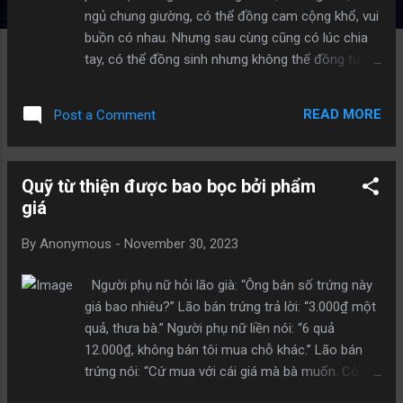
ngủ chung giường, có thể đồng cam cộng khổ, vui
buồn có nhau. Nhưng sau cùng cũng có lúc chia
tay, có thể đồng sinh nhưng không thể đồng tử,
trăm năm sống đến bạc đầu có nhau, tất cả cũng
chỉ là mơ ước. 2. Con cái có phải là của bạn
READ MORE
Post a Comment
không? - Không phải! Bố mẹ và con cái tuy là có
quan hệ huyết thống, nhưng đó cũng chỉ là mối
quan hệ mang tính Nhân Duyên. Hiếu đạo, tình
Quỹ từ thiện được bao bọc bởi phẩm
cảm, chăm sóc lẫn nhau v.v...Những điều ấy tạo
giá
nên một gia đình vui vẻ. Nhưng sau cùng, khi bạn
bước sang thế giới bên kia, con cái cũng chỉ có
By
Anonymous
-
November 30, 2023
thể tiễn bạn đi, chứ không có khả năng đưa bạn
trở lại. 3. Tiền tài có phải là của bạn không? -
Người phụ nữ hỏi lão già: “Ông bán số trứng này
Không phải! Bạn ra sức nỗ lực kiếm tiền, sau rồi
giá bao nhiêu?” Lão bán trứng trả lời: “3.000₫ một
lại nghĩ cách tiêu đi. Cho dù tài khoản ngân hàng
quả, thưa bà.” Người phụ nữ liền nói: “6 quả
của bạn có bao nhiêu tiền, đó cũng chỉ là vật
12.000₫, không bán tôi mua chỗ khác.” Lão bán
ngoài thân, sinh không đem đến, tử không đem đi.
trứng nói: “Cứ mua với cái giá mà bà muốn. Có
4. Nhà cửa, xe cộ có phải là của bạn không? -
thể đây là khởi đầu tốt, bởi từ sáng tới giờ tôi vẫn