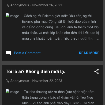
nói đuôi của con biết làm thế nào?” Trong “Người
By
Anonymous
-
November 26, 2023
trộm bóng” cũng có một câu thế này: “Bạn không
thể can thiệp vào cuộc sống của người khác, cho
Cách người Eskimo giết sói† Đầu tiên, người
dù là vì muốn tốt cho đối phương”. Đúng vậy, việc
Eskimo phủ máu động vật lên lưỡi dao của mình
can thiệp một cách mù quáng đến những chuyện
và để nó đông cứng. Sau đó, anh ta thêm một lớp
không liên quan đến mình, nhiều khi sẽ khiến bạn
máu khác, và một lớp khác cho đến khi lưỡi dao bị
rơi vào tình huống “có ý tốt mà không được đền
máu che khuất hoàn toàn. Tiếp theo người thợ
đáp” Cho nên, người đến độ tuổi trưởng thành,
săn cắm con dao của mình xuống đất với lưỡi
vẫn là nên học cách có chừng mực với người
hướng lên trên. Khi con sói phát hiện ra miếng
khác, không quản chuyện không liên quan đến ...
READ MORE
Post a Comment
mồi, nó liếm nó, nếm thử vị máu tươi đông lạnh.
Sau đó, nó bắt đầu liếm nhanh hơn và mạnh hơn
cho đến khi để lộ phần rìa sắc nhọn. Trong cơn
Tôi là ai? Không điên mới lạ.
thèm máu, con sói không nhận ra rằng cơn khát
của mình đang được thỏa mãn bởi dòng máu ấm
By
Anonymous
-
November 22, 2023
áp của chính mình cho đến khi bình minh phát
hiện nó chết trong tuyết.
Tại nhà thương tâz m thần (tức bệnh viện tâm
thần trung ương ), bác sĩ khám và hỏi Tèo Ngu
Khìn: - Vì sao anh phải vào đây? Tèo: - Tôi điên