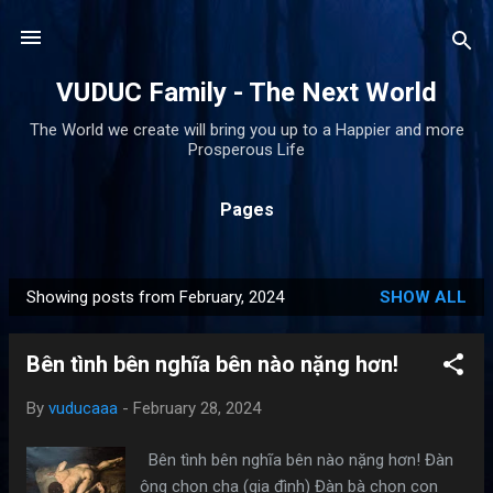
Skip to main content
VUDUC Family - The Next World
The World we create will bring you up to a Happier and more
Prosperous Life
Pages
Showing posts from February, 2024
SHOW ALL
P
o
Bên tình bên nghĩa bên nào nặng hơn!
s
t
By
vuducaaa
-
February 28, 2024
s
Bên tình bên nghĩa bên nào nặng hơn! Đàn
ông chọn cha (gia đình) Đàn bà chọn con