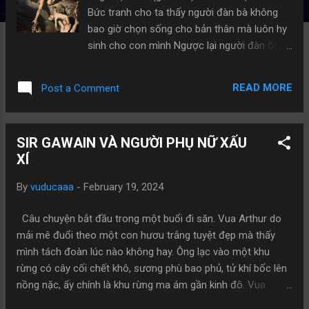
Bức tranh cho ta thấy người đàn bà không
bao giờ chọn sống cho bản thân mà luôn hy
sinh cho con mình Ngược lại người đàn ông
có thể bỏ vợ bỏ con chứ không thể bỏ cha
mẹ. Một bức ảnh trần truồng lột tả vẻ sơ khai
READ MORE
Post a Comment
bản năng ngàn đời. Một đạo lý trên đời này,
con người chỉ nên sống hết mình vì 2 người: -
NGƯỜI SINH RA MÌNH - NGƯỜI MÌNH SINH
SIR GAWAIN VÀ NGƯỜI PHỤ NỮ XẤU
RA Trên đời này ai cũng sẽ phải chết đi, cha
XÍ
mẹ già rồi cũng bỏ ta ra đi. Vậy sao người
đàn ông lại chọn cứu cha mình mà bỏ rơi
By
vuducaaa
-
February 19, 2024
tính mạng con mình. Vậy là sai hay đúng?
Còn người phụ nữ thà hi sinh bản thân để
Câu chuyện bắt đầu trong một buổi đi săn. Vua Arthur do
cứu lấy con mình. Đó là sự cao cả, là tình yêu
mải mê đuổi theo một con hươu trắng tuyệt đẹp mà thấy
của người mẹ. Dù trong tình huống giữa mẹ
mình tách đoàn lúc nào không hay. Ông lạc vào một khu
và con thì chắc chắn người phụ nữ vẫn cứu
rừng có cây cối chết khô, sương phù bao phủ, tử khí bốc lên
con mình, không phải họ không yêu cha mẹ
nồng nặc, ấy chính là khu rừng ma ám gần kinh đô. Vua
mình mà họ biết con họ cần họ hơn. Còn
Arthur chưa kịp tìm đường thoát thì bị bắt lại bởi một tên