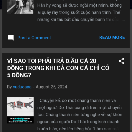
Hắn hy vọng sẽ được ngồi một mình, không
ai quấy rầy trong suốt cuộc hành trình. Thế
nhưng khi tàu bắt đầu chuyển bánh thì cửa
cupe bật mở và một cô gái tóc vàng lịch sự,
tay xách chiếc va-li da, bước vào.Cô ta cố
READ MORE
Post a Comment
kiễng chân nâng chiếc va-li lên giá để hành lý,
tuy nhiên việc đó rõ ràng là quá sức đối với
cô , Pierre đứng dậy nhiệt tình giúp cô gái. -
VÌ SAO TÔI PHẢI TRẢ Đ.ẦU CÁ 20
Rất cám ơn! - Cô mỉm cười và trong một
ĐỒNG TRONG KHI CẢ CON CÁ CHỈ CÓ
thoáng, mắt họ gặp nhau. Ánh mắt của cô
5 ĐỒNG?
gây cho hắn cảm giác rằng cô có ý ve vãn
đôi chút. Nhưng nếu quả như vậy thật thì cô
By
vuducaaa
-
August 25, 2024
đã không gặp may. Sau một ngày khá nặng
nề, hắn đã mệt rã rời và chỉ mong ước một
Chuyện kể, có một chàng thanh niên và
điều duy nhất: Chợp mắt vài tiếng để trước
một người Do Thái cùng đi trên một chuyến
khi tàu đến Lyon có thể lấy lại sức lực và
tàu. Chàng thanh niên từng nghe về sự khôn
chỉnh đốn tư thế. Hắn hy vọng Virginia sẽ ra
ngoan của người Do Thái trong kinh doanh
tận ga đón. Đã 5 năm trời họ không gặp nhau
b.uôn b.án, nên lên tiếng hỏi: “Làm sao mà