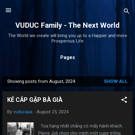
Skip to main content
VUDUC Family - The Next World
The World we create will bring you up to a Happier and more
Prosperous Life
Pages
Showing posts from August, 2024
SHOW ALL
P
o
KẺ CẮP GẶP BÀ GIÀ
s
t
By
vuducaaa
-
August 25, 2024
s
Toa hạng nhất chẳng có mấy hành khách.
Pierre Joli chọn cho mình một cupe trống.