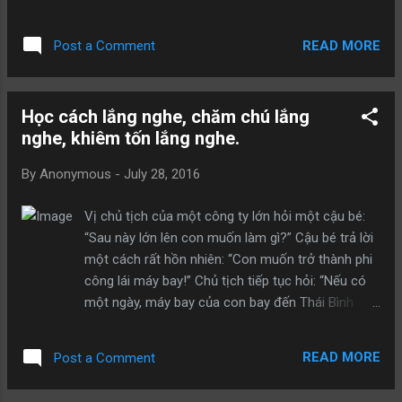
và cảm thấy vô cùng thoải mái. Bởi vì trong lòng
mới chết đi thì gặp một vị Thần. Vị Thần mang
luôn tràn...
đến một chiếc hòm rồi đặt ngay trước mặt
READ MORE
Post a Comment
ông ta. Vị Thần nói: “Được rồi! Chúng ta phải đi
thôi!” Người đàn ông hốt hoảng nói: “Nhanh thế
sao? Con còn rất nhiều kế hoạch đang chờ đợi
Học cách lắng nghe, chăm chú lắng
để thực hiện”. Vị Thần nói: “Ta thật sự xin lỗi!
nghe, khiêm tốn lắng nghe.
Nhưng mà không có thời gian nữa rồi!” Người đàn
ông hỏi: “Chiếc hòm trong tay ngài đựng cái gì
By
Anonymous
-
July 28, 2016
vậy?” Vị Thần trả lời: “Đều là đồ đạc của ngươi
đấy!” Người đàn ông ngạc nhiên hỏi: “Đồ đạc của
Vị chủ tịch của một công ty lớn hỏi một cậu bé:
con sao? Ý ngài nói đồ đạc của con là tiền, quần
“Sau này lớn lên con muốn làm gì?” Cậu bé trả lời
áo…?” Vị Thần trả lời: “Những thứ đó từ trước đến
một cách rất hồn nhiên: “Con muốn trở thành phi
nay đều không thuộc về ngươi, mà chúng thuộc
công lái máy bay!” Chủ tịch tiếp tục hỏi: “Nếu có
về thế giới!” Người đàn ông hỏi: “Vậy đó là
một ngày, máy bay của con bay đến Thái Bình
những ký ức của con sao?” Vị Thần nói: “K...
Dương, mà tất cả động cơ bị tắt, con sẽ làm gì?”
Người bạn nhỏ suy nghĩ một lát rồi trả lời: “Trước
READ MORE
Post a Comment
tiên con sẽ thông báo cho mọi người thắt dây an
toàn, sau đó con sẽ nhảy dù ra ngoài”. Câu trả lời