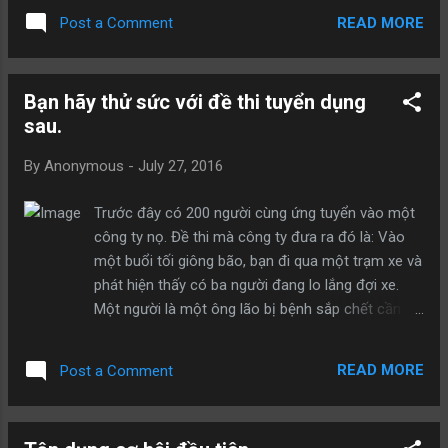
vào để anh ta cưỡi. Ngựa vì nóng lòng muốn trả
mà ra…...
READ MORE
Post a Comment
thù nên đáp ứng yêu cầu của anh ta. Người thợ
săn cưỡi ngựa đánh bại lợn rừng, sau đó dắt ngựa
về nhà buộc trong chuồng ngựa, thế là từ đó ngựa
Bạn hãy thử sức với đề thi tuyển dụng
mất đi cuộc sống tự do. Bài học rút ra: Không biết
sau.
khoan dung với người khác sẽ mang lại bất hạnh
cho chính mình.
By
Anonymous
-
July 27, 2016
Trước đây có 200 người cùng ứng tuyển vào một
công ty nọ. Đề thi mà công ty đưa ra đó là: Vào
một buổi tối giông bão, bạn đi qua một trạm xe và
phát hiện thấy có ba người đang lo lắng đợi xe.
Một người là một ông lão bị bệnh sắp chết cần
phải đến bệnh viện ngay lập tức. Một người là vị
bác sĩ từng cứu mạng bạn, có nằm mơ bạn cũng
READ MORE
Post a Comment
muốn báo đáp ông ta. Người còn lại là cô gái mà
bạn thầm yêu trộm nhớ, luôn mong muốn có dịp
để thể hiện mình. Nhưng xe của bạn chỉ có thể