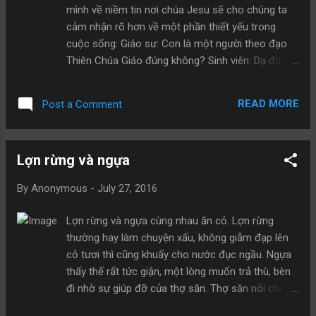
đang dưới chân mình. “Đó là niềm vui đấy!”, cô bé
mình về niềm tin nơi chúa Jesu sẽ cho chúng ta
nói . “Mẹ cháu bảo cát mang niềm vui đến”. Trong
cảm nhận rõ hơn về một phần thiết yếu trong
đầu tôi chợt nhớ đến câu nói: “Tạm biệt niềm vui,
cuộc sống: Giáo sư: Con là một người theo đạo
quay lại với nỗi buồn”. Cuộc sống tôi đang bấp
Thiên Chúa Giáo đúng không? Sinh viên: Dạ đúng
bênh, lòng tôi đang xao động và mọi ...
thưa giáo sư. Giáo sư: Vậy con có tin vào Chúa
không? Sinh viên: Tất nhiên rồi thưa giáo sư. Giáo
READ MORE
Post a Comment
sư: Chúa tốt lành chứ? Sinh viên: Chắc chắn là
như vậy. Giáo sư: Chúa có tất cả quyền lực
không? Sinh viên: Dạ có. Giáo sư: Anh trai tôi chết
Lợn rừng và ngựa
vì ung thư mặc dù anh ấy đã cầu nguyện với Chúa
chữa lành cho anh ấy rất nhiều. Hầu hết trong
By
Anonymous
-
July 27, 2016
chúng ta ai cũng đã cố gắng giúp đỡ người khác
khi họ đau ốm. Nhưng Chúa thì không. Vậy cậu
Lợn rừng và ngựa cùng nhau ăn cỏ. Lợn rừng
nói xem Chúa tốt lành như thế nào? (Sinh viên im
thường hay làm chuyện xấu, không giẫm đạp lên
lặng) Giáo sư: Cậu không thể trả lời phải không?
cỏ tươi thì cũng khuấy cho nước đục ngầu. Ngựa
Vậy chúng ta lại bắt đầu lại với câu hỏi : Chúa tốt
thấy thế rất tức giận, một lòng muốn trả thù, bèn
lành không? Sinh viên: Dạ có. Giáo sư: Quỷ Satan
đi nhờ sự giúp đỡ của thợ săn. Thợ săn nói chỉ
có tốt lành không? Sinh viên: Không. Giáo sư: Vậy
giúp nếu ngựa mặc bộ hàm thiếc và dây cương
quỷ Satan là đến từ đâu? Sinh viên: Dạ, từ …Chúa