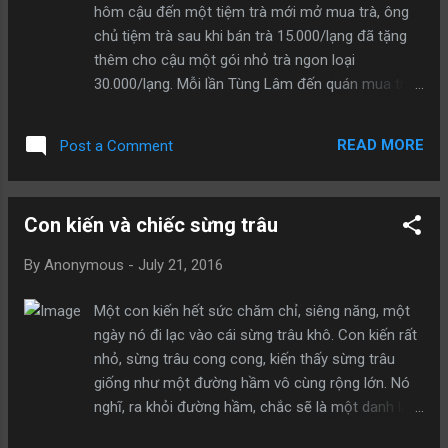
hôm cậu đến một tiệm trà mới mở mua trà, ông
chủ tiệm trà sau khi bán trà 15.000/lạng đã tặng
thêm cho cậu một gói nhỏ trà ngon loại
30.000/lạng. Mỗi lần Tùng Lâm đến quán mua trà,
ông chủ quán đều tặng cho cậu một gói nhỏ như
vậy. Tùng Lâm đem trà ngon này tích lũy lại dành
READ MORE
Post a Comment
để tiếp khách. Một hôm, trong lúc rãnh rỗi, cậu lấy
gói trà ngon ra ngâm một ấm để uống, thấy ngon
nên lập tức “nghiện”. Sau khi đã uống hết những
Con kiến và chiếc sừng trâu
gói trà ngon được tặng miễn phí, cậu liền không
muốn uống loại trà 15.000/lạng nữa. Cho dù đã
By
Anonymous
-
July 21, 2016
mua rất nhiều trà để uống nhưng ông chủ vẫn
tiếp tục thói quen tặng gói trà ngon cho cậu. Kết
Một con kiến hết sức chăm chỉ, siêng năng, một
quả là, chỉ trong nửa năm trôi qua, Tùng Lâm đã
ngày nó đi lạc vào cái sừng trâu khô. Con kiến rất
bỏ ra một số tiền gấp 20 lần số tiền ban đầu cho
nhỏ, sừng trâu cong cong, kiến thấy sừng trâu
việc uống trà.
giống như một đường hầm vô cùng rộng lớn. Nó
nghĩ, ra khỏi đường hầm, chắc sẽ là một danh lam
thắng cảnh đẹp tuyệt trần. Ai ngờ, càng đi lại càng