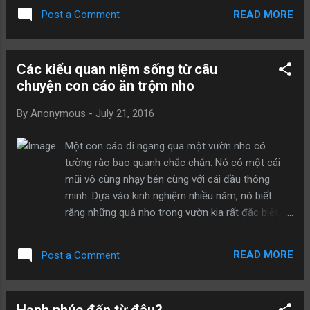
thấy hẹp, cuối cùng hẹp đến nỗi không thể nhét
READ MORE
Post a Comment
thân vào nữa. Vì thế, kiến buộc phải dừng lại, sau
đó suy nghĩ một hồi lâu, nó quyết định quay lại,
khởi đầu lại một lần nữa. Lần này, nó đi ra hướng
Các kiểu quan niệm sống từ câu
ngoài của sừng trâu, kết quả phát hiện còn đường
chuyện con cáo ăn trộm nho
càng ngày càng rộng, hơn nữa đi ra khỏi sừng
trâu, nó nhìn thấy trời xanh mây biếc, cao vời vợi,
By
Anonymous
-
July 21, 2016
dưới đất cây cối tốt tươi, tựa như từng con sóng
xanh cuồn cuộn ngoài biển cả. Trong chốc lát, nó
Một con cáo đi ngang qua một vườn nho có
cảm giác mình chính là chú chim non bay lượn
tường rào bao quanh chắc chắn. Nó có một cái
giữa bầu trời tự do, như con cá nhỏ bơi lội thoải
mũi vô cùng nhạy bén cùng với cái đầu thông
mái nơi biển rộng. Sau đó, kiến gặp người liền nói:
minh. Dựa vào kinh nghiệm nhiều năm, nó biết
“Lúc gặp trở ngại con người không cách nào vượt
rằng những quả nho trong vườn kia rất đặc biệt,
qua, thì đừng ngại hãy đổi phương thức. Đi...
và chắc chắn nó chưa bao giờ được nếm thử loại
nho nào hảo hạng như thế. Con cáo này đã từng
READ MORE
Post a Comment
nếm qua vô số các loại nho ngon, nó thậm chí
còn nói với những người bạn của mình rằng: “ Trên
đời này chưa từng có loại nho nào mà tôi chưa
Hạnh phúc đến từ đâu?