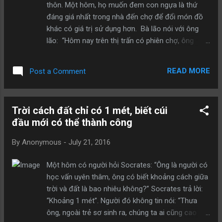
thôn. Một hôm, họ muốn đem con ngựa là thứ
“ Niềm vui chính là như vậy đó, nó tự nhiên đến khi
đáng giá nhất trong nhà đến chợ để đổi món đồ
chúng ta bận rộn để thực hiện một mục tiêu rõ
khác có giá trị sử dụng hơn. Bà lão nói với ông
ràng nào đó”. Đúng! Thực ra niềm vui chỉ đơn giản
lão: “Hôm nay trên thị trấn có phiên chợ, ông
là như vậy. Quá trình phần đấu v...
đem con ngựa này bán lấy ít tiền, hoặc đổi lấy thứ
gì khác cũng được, ông cứ quyết định, việc ông
READ MORE
Post a Comment
làm luôn đúng”. Nói xong, bà giúp ông chỉnh chu
quần áo, buộc nơ hình con bướm rất đẹp, rồi dịu
dàng hôn lên má ông lão. Ông lão cứ như vậy
Trời cách đất chỉ có 1 mét, biết cúi
mang theo lời nhắc nhở ân cần của vợ mà lên
đầu mới có thể thành công
đường. Đến phiên chợ, đầu tiên ông đổi con ngựa
của mình lấy một con bò cái của người khác, sau
By
Anonymous
-
July 21, 2016
đó lại đổi con bò cái lấy một con dê, rồi lại đổi
con dê lấy một con ngỗng mập, rồi đổi ngỗng lấy
Một hôm có người hỏi Socrates: “Ông là người có
gà mái, cuối cùng đổi con gà mái lấy một túi táo
học vấn uyên thâm, ông có biết khoảng cách giữa
lớn đã bắt đầu hư thối. Trong mỗi lần trao đổi,
trời và đất là bao nhiêu không?” Socrates trả lời:
ông lão luôn nghĩ rằng mình làm đúng theo yêu
“Khoảng 1 mét”. Người đó không tin nói: “Thưa
cầu của vợ, nhất định sẽ làm cho bà ngạc nhiên.
ông, ngoài trẻ sơ sinh ra, chúng ta ai cũng cao
Khi ông lão mang túi táo hỏng đến một quán rượu