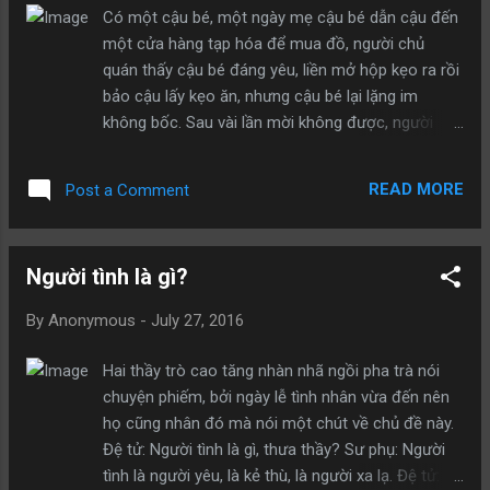
người này đến người khác thất bại. Columbus
Có một cậu bé, một ngày mẹ cậu bé dẫn cậu đến
mỉm cười, cầm quả trứng gà lên, đập nhẹ đầu quả
một cửa hàng tạp hóa để mua đồ, người chủ
trứng gà vào mặt bàn, liền để được quả trứng gà
quán thấy cậu bé đáng yêu, liền mở hộp kẹo ra rồi
đứng ở trên bàn. Sau đó Columbus nói: “Đúng vậy,
bảo cậu lấy kẹo ăn, nhưng cậu bé lại lặng im
chỉ đơn giản như vậy, phát hiện ra châu Mỹ xác
không bốc. Sau vài lần mời không được, người
thực là không khó, cũng giống như đặt quả trứng
chủ quán tự bốc một vốc kẹo to bỏ vào túi của
này đứng trên b...
cậu bé. Về đến nhà, mẹ cậu thấy tò mò hỏi cậu
READ MORE
Post a Comment
bé tại sao lại không tự bốc kẹo? Cậu bé trả lời:
“Bởi vì tay của con nhỏ hơn tay của người chủ
quán, vì thế ông ấy bốc sẽ được nhiều hơn con!”
Người tình là gì?
Đây là một cậu bé thông minh, cậu ta biết thế
mạnh của người khác, cũng ý thức được giới hạn
By
Anonymous
-
July 27, 2016
của bản thân. Học cách dựa vào người khác khi
cần thiết là lựa chọn khiêm tốn, cũng là lựa chọn
Hai thầy trò cao tăng nhàn nhã ngồi pha trà nói
thông minh.
chuyện phiếm, bởi ngày lễ tình nhân vừa đến nên
họ cũng nhân đó mà nói một chút về chủ đề này.
Đệ tử: Người tình là gì, thưa thầy? Sư phụ: Người
tình là người yêu, là kẻ thù, là người xa lạ. Đệ tử: