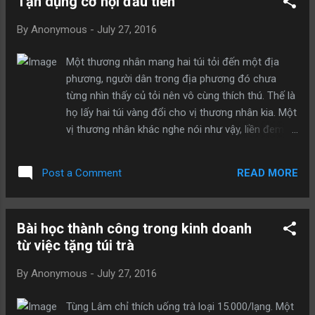
Tận dụng cơ hội đầu tiên
ngồi được một người nữa, vậy bạn sẽ chọn ai
trong số ba người họ? Trong số 200 người ứng
By
Anonymous
-
July 27, 2016
tuyển, mỗi người họ đều đưa ra lựa chọn cùng với
cách giải thích hợp lý của mình nhưng cuối cùng
Một thương nhân mang hai túi tỏi đến một địa
chỉ có một người trúng tuyển. Anh ta cũng không
phương, người dân trong địa phương đó chưa
hề giải thích lý do mà chỉ nói ra câu trả lời của
từng nhìn thấy củ tỏi nên vô cùng thích thú. Thế là
mình rằng: “ Tôi sẽ đưa chìa khóa xe cho bác sĩ
họ lấy hai túi vàng đổi cho vị thương nhân kia. Một
để ông ấy chở người bệnh kia đến bệnh viện cấp
vị thương nhân khác nghe nói như vậy, liền đem
cứu. Còn tôi sẽ ở lại cùng đợi xe buýt với cô gái
hai túi hành tây đến đó. Dân bản xứ thấy hành tây
trong mộng kia”. Phải chăng chúng ta thường
còn đẹp hơn, ngon hơn tỏi rất nhiều. Cảm thấy
không nghĩ tới việc buông bỏ thứ mà mình đa...
READ MORE
Post a Comment
vàng cũng chưa thể biểu đạt hết được lòng yêu
mến của họ, thế là họ đem hai túi tỏi cho người
thương nhân này. Mặc dù chỉ là câu chuyện,
Bài học thành công trong kinh doanh
nhưng trong cuộc sống sự việc kiểu như vậy
từ việc tặng túi trà
thường hay xảy ra. Hãy đi con đường là sở trường
của mình mới mong đi được con đường mà chưa
By
Anonymous
-
July 27, 2016
có ai chạy qua!
Tùng Lâm chỉ thích uống trà loại 15.000/lạng. Một