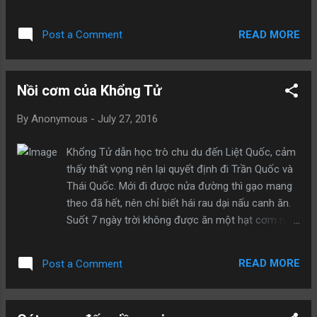
Tại sao thầy lại nói vậy? Sư phụ: Khi hai người yêu
nhau, thì họ là người yêu; khi phản bội nhau, họ là
READ MORE
Post a Comment
kẻ thù; khi xem nhau như người dưng, thì họ là
người xa lạ. Đệ tử: Tại sao mọi chuyện lại thành
sự tình mà sư phụ nói? Sư phụ: Tình được sinh ta
Nồi cơm của Khổng Tử
từ sự ham muốn yêu đương, có ham muốn thì
nảy sinh chấp trước, bởi vì chấp trước mà muốn
By
Anonymous
-
July 27, 2016
chiếm hữu, từ đó không tự mình nhận ra tham
vọng muốn khống chế đối phương. Khi mọi
Khổng Tử dẫn học trò chu du đến Liệt Quốc, cảm
sự không như ý, lòng dạ trở thành đa nghi, ghen
thấy thất vọng nên lại quyết định đi Trần Quốc và
tuông, tức giận, vì thế nên mâu thuẫn, cãi vã, mất
Thái Quốc. Mới đi được nửa đường thì gạo mang
niềm tin, khiến cho nhau tổn thương, lỗ mãng với
theo đã hết, nên chỉ biết hái rau dại nấu canh ăn.
nhau, thậm chí còn hủy hoại đối phương. Đệ tử:
Suốt 7 ngày trời không được ăn một hạt cơm nào,
Sao họ lại không trân quý nhau? Nếu không thể ở
Khổng Tử đói đến lả cả người, chỉ biết nằm ngủ
bên nhau, thì sao lại không c...
cho đỡ mệt. Đệ tử của Khổng Tử là Nhan Hồi đi
READ MORE
Post a Comment
kiếm được một ít gạo mang về nấu cơm cho
Khổng Tử ăn. Đang nằm nghỉ bỗng nghe một
tiếng “cộp” từ nhà bếp vọng lên, Khổng Tử liếc