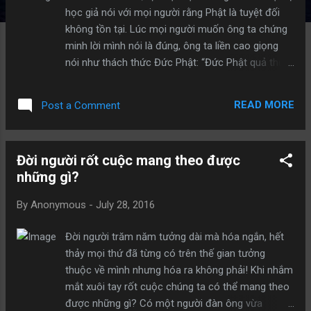
học giả nói với mọi người rằng Phật là tuyệt đối
không tồn tại. Lúc mọi người muốn ông ta chứng
minh lời mình nói là đúng, ông ta liền cao giọng
nói như thách thức Đức Phật: “Đức Phật quả thực
người có linh, hãy xuống đây, trước mặt rất đông
mọi người hãy giết chết ta đi, thì chúng tôi sẽ tin
READ MORE
Post a Comment
là người thực sự có tồn tại”. Sau đó, ông ta cố ý
lặng yên chờ mấy phút nữa, đương nhiên là Đức
Phật không xuống để giết chết ông ta. Ông ta liền
Đời người rốt cuộc mang theo được
nhìn mọi người xung quanh và nói:“Mọi người thấy
những gì?
rồi đấy, Đức Phật vốn dĩ là không tồn tại”. Bất ngờ
có một người phụ nữ nông thôn, trên đầu quấn
By
Anonymous
-
July 28, 2016
một chiếc khăn, nói với ông ta: “Thưa ông, lý luận
của ông rất cao minh, ông là một học giả uyên
Đời người trăm năm tưởng dài mà hóa ngắn, hết
bác. Tôi chỉ là một phụ nữ quê mùa, không thể
thảy mọi thứ đã từng có trên thế gian tưởng
phản bác lại ông, chỉ muốn hỏi ông một câu hỏi
thuộc về mình nhưng hóa ra không phải! Khi nhắm
rằng: Từ trước đến nay đã nhiều năm rồi, tôi luôn
mắt xuôi tay rốt cuộc chúng ta có thể mang theo
tin vào Phật, tin vào những lời dạy bảo của Phật
được những gì? Có một người đàn ông vừa