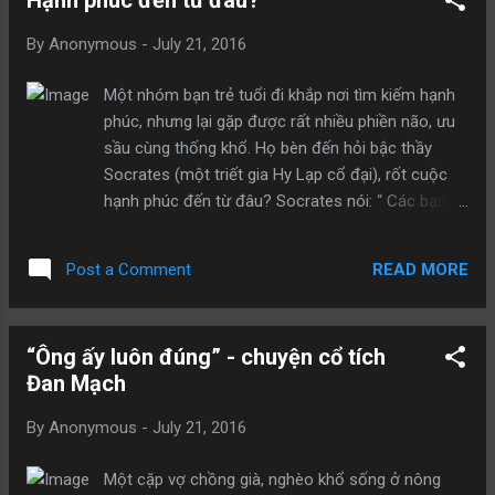
ăn” . Đối mặt với vườn nho mà nó chưa được
nhấm nháp qua quả nào, tính tham ăn cùng với
By
Anonymous
-
July 21, 2016
hiếu thắng khiêu khích nó. Nó tự nói với chính
mình: “ Cáo ta đây thật vô cùng đau xót nếu như
Một nhóm bạn trẻ tuổi đi khắp nơi tìm kiếm hạnh
không được ăn trái nho kia, cũng giống như chỉ
phúc, nhưng lại gặp được rất nhiều phiền não, ưu
muốn làm binh sĩ quèn, thật không có tiền đồ gì”.
sầu cùng thống khổ. Họ bèn đến hỏi bậc thầy
Thế là, nó quyết định bằng mọi cách phải vào
Socrates (một triết gia Hy Lạp cổ đại), rốt cuộc
vườn nho, nếu không nhất định sẽ không đi đâu.
hạnh phúc đến từ đâu? Socrates nói: “ Các bạn
Sau khi đi hai vòng xung quanh vườn, nó phát hiện
trẻ, hãy giúp tôi tạo ra một chiếc thuyền trước
vườn nho này tường bao rất cao, nó không thể
đã!” Những người này đành tạm thời gác chuyện
nhảy lên được. Vậy là nó ngồi lạ...
READ MORE
Post a Comment
tìm kiếm hạnh phúc qua một bên để tìm kiếm vật
liệu đóng thuyền. Suốt 49 ngày, họ cưa một gốc
cây vừa cao vừa lớn, khoét rỗng ở giữa tạo thành
“Ông ấy luôn đúng” - chuyện cổ tích
chiếc thuyền độc mộc. Thuyền độc mộc được
Đan Mạch
đưa xuống nước, những người trẻ tuổi kia mời lão
sư lên thuyền, một bên hợp sức chèo thuyền, một
By
Anonymous
-
July 21, 2016
bên cùng ca hát đồng thanh. Socrates nói: “Các
thanh niên, các cậu thấy vui không?” Đám thanh
Một cặp vợ chồng già, nghèo khổ sống ở nông
nhiên nhao nhao trả lời: “Rất vui ạ!” Socrates nói: