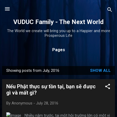
Skip to main content
VUDUC Family - The Next World
The World we create will bring you up to a Happier and more
Prosperous Life
Pages
Showing posts from July, 2016
SHOW ALL
P
o
Nếu Phật thực sự tồn tại, bạn sẽ được
s
gì và mất gì?
t
s
By
Anonymous
-
July 28, 2016
Nhiều năm trước, tại một hội trường lớn có một vị