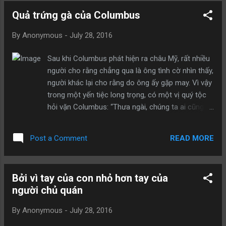
của cậu bé khiến mọi người ngồi xung quanh cười
Quả trứng gà của Columbus
đến vỡ cả bụng. Vị chủ tịch vẫn tiếp tục chăm chú
nhìn cậu bé, để xem cậu bé có phải là người thông
By
Anonymous
-
July 28, 2016
minh hay không, bất chợt ông nhìn thấy hai dòng
nước mắt rưng rưng trên má của cậu bé. Ngay
Sau khi Columbus phát hiện ra châu Mỹ, rất nhiều
sau đó, vị chủ tịch liền hỏi cậu bé: “Tại sao con lại
người cho rằng chẳng qua là ông tình cờ nhìn thấy,
làm như vậy?”. Cậu bé trả lời rất thành thật: “Con
người khác lại cho rằng do ông ấy gặp may. Vì vậy
phải đi lấy nhiên liệu, rồi con sẽ quay trở lại!”.
trong một yến tiệc long trọng, có một vị quý tộc
Không nên chỉ nghe một nửa, cũng không nên lấy
hỏi vặn Columbus: “Thưa ngài, chúng ta ai cũng
cách nghĩ của mình để luận giải lời người khác nói.
biết rằng châu Mỹ vốn đã ở chỗ đó, ông chẳng
Cần phải học cách lắng nghe, chăm chú...
qua chỉ là đi đến đó trước mà thôi, nếu đổi lại là
READ MORE
Post a Comment
chúng tôi thì cũng vẫn sẽ phát hiện ra châu Mỹ”.
Đứng trước lời chỉ trích, Columbus không bối rối,
ông nhanh trí cầm lấy một quả trứng gà ở trên
Bởi vì tay của con nhỏ hơn tay của
bàn, nói với mọi người rằng: “Thưa quý ông quý bà,
người chủ quán
trong các vị ai có thể đặt quả quả trứng đứng ở
trên bàn? Xin hỏi ai có thể làm được?” Mọi người
By
Anonymous
-
July 28, 2016
ai cũng nóng lòng muốn thử, nhưng cuối cùng hết