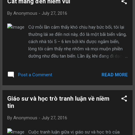
Cát mang đến niềm vui
mắt nhìn xuống, thấy Nhan Hồi từ từ mở vung, lấy
đũa xới cơm cho vào tay và nắm lại thành nắm
By
Anonymous
-
July 27, 2016
nhỏ … Xong, Nhan Hồi đậy vung lại, liếc mắt nhìn
chung quanh … rồi vội đưa cơm lên miệng. Khổng
Cứ mỗi lần cảm thấy khó chịu hay bức bối, tôi lại
Tử nhìn thấy vậy, trong lòng cảm thấy thất vọng
thường lái xe đến nơi này, đó là một bãi biển vắng,
nhưng không nói gì và giả vờ như không nhìn thấy.
cách nhà tôi 5 – 6 km bởi khi được ngắm biển,
Một lúc sau cơm chín, Nhan Hồi bưng cơm đến
lòng tôi cảm thấy nhẹ nhõm và mọi muộn phiền
mời Khổng Tử ăn. Khổng Tử đứng dậy nói: “Hôm
dường như đều tan biến. Lần ấy, khi đang đi dạo,
nay, lúc ngủ ta mơ thấy người phụ thân đã chết
tôi thấy một cô bé đang ngồi xây lâu đài trên cát
của ta, nếu mà cơm này sạch sẽ thì ta muốn cúng
hay cái gì đó, bỗng nhiên cô bé ấy ngẩng lên, đôi
ông trước rồi mới ăn”. Nhan Hồi thưa:...
READ MORE
Post a Comment
mắt xanh như màu nước và mở lời: “Chào chú”.
Tôi gật đầu, không muốn bị một đứa trẻ làm phiền
“Cháu đang xây đây này!”, cô bé nói tiếp. “Chú
Giáo sư và học trò tranh luận về niềm
thấy rồi! cháu xây gì vậy…”, tôi hỏi, dù chẳng quan
tin
tâm là mấy. “Cháu có biết đâu, cháu chỉ thích cảm
thấy cát trong lòng bàn tay thôi!”. Tôi nghĩ thầm
By
Anonymous
-
July 27, 2016
“Nghe có vẻ hay đấy!”. Ngay lập tức, tôi cởi giày đi
chân trần và cảm nhận những hạt cát li ti mát lạnh
Cuộc tranh luận giữa vị giáo sư và học trò của