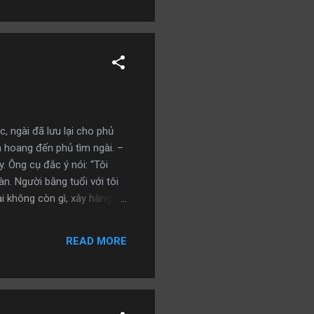
 nghiệt khi con mắc lỗi.
, ngài đã lưu lại cho phủ
 hoang đến phủ tìm ngài. –
y. Ông cụ đắc ý nói: “Tôi
n. Người bằng tuổi với tôi
i không còn gì, xây hàng
 xây bốn căn nhà nhưng lại
g phải cấy, nhưng vẫn có
READ MORE
ên sinh, liệu có phải bây
u hoạch được gì, chỉ là đổi