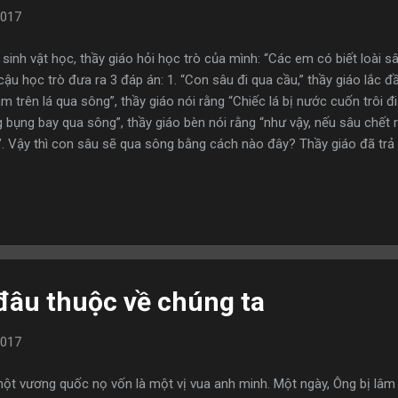
2017
sinh vật học, thầy giáo hỏi học trò của mình: “Các em có biết loài
u học trò đưa ra 3 đáp án: 1. “Con sâu đi qua cầu,” thầy giáo lắc đầ
m trên lá qua sông”, thầy giáo nói rằng “Chiếc lá bị nước cuốn trôi đi 
 bụng bay qua sông”, thầy giáo bèn nói rằng “như vậy, nếu sâu chết r
. Vậy thì con sâu sẽ qua sông bằng cách nào đây? Thầy giáo đã trả 
uốn qua sông, thì chỉ có một cách, đó là biến thành bươm bướm. Tr
i qua giai đoạn khó khăn, nó ở trong cái kén, ban ngày cũng như ba
ải trải qua một thời gian rất dài. Có lẽ mỗi người chúng ta cũng giố
uộc sống đều sẽ gặp phải những khó khăn, thất bại, có người đối mặ
 đâu thuộc về chúng ta
2017
ột vương quốc nọ vốn là một vị vua anh minh. Một ngày, Ông bị lâ