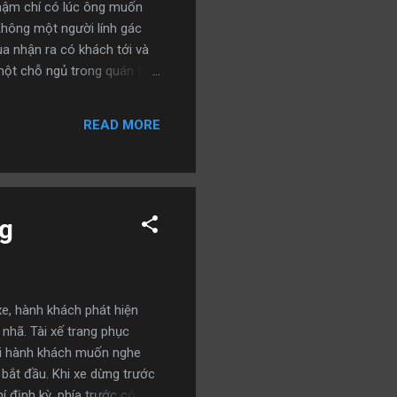
Thậm chí có lúc ông muốn
Không một người lính gác
ua nhận ra có khách tới và
n một chỗ ngủ trong quán trọ
 ở trong cung điện của ta,
hỏi ngài, chủ trước của cung
READ MORE
 lại hỏi tiếp: “Và ai là chủ
tĩnh giải thích: “Như v...
ng
xe, hành khách phát hiện
 nhã. Tài xế trang phục
 hỏi hành khách muốn nghe
bắt đầu. Khi xe dừng trước
í định kỳ, phía trước có