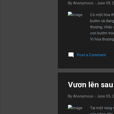
By
Anonymous
-
June 09, 
Có một hòa thư
bướm và đang c
thượng, cháu 
con bướm trong
Vị hòa thượng 
đoán sai rồi."
về cháu." Nói 
Post a Comment
thể vui vẻ đế
về nhà. Nhìn t
Vươn lên sau
By
Anonymous
-
June 05, 
Tại một vùng 