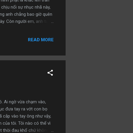
ình phạt là khắc lên trán
g chịu nổi sự nhục nhã này,
ưng anh chẳng bao giờ quên
này. Còn người em, anh tự
và của chính tôi”. Thế là
 sự nghiệp cũng như tiếng
READ MORE
mình có thể. Tuy nhiên, cho
a, có một người lạ mặt hỏi
ó. Ai ngờ vừa chạm vào,
tục đưa tay ra vớt con bọ
ã cắp vào tay ông như vậy,
 của tôi. Tôi nào có thể vì
ệt thòi đau khổ chứ không