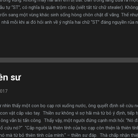
rong vùng. Không may hai anh em bị bắt. Dân trong làng đưa ra một h
ẫu tự “ST”, có nghĩa là quân trộm cắp (viết tắt từ chữ stealer). Khôn
trốn sang một vùng khác sinh sống hòng chôn chặt dĩ vãng. Thế nh
nhã mỗi khi ai đó hỏi anh về ý nghĩa hai chữ “ST” đáng nguyền rủa 
ân mình: “Tôi không thể từ bỏ sự tin cẩn của những người xung quanh 
ở lại xứ sở của mình. Chẳng mấy chốc anh đã xây dựng cho mình một
gười nhân hậu. Anh sẵn sàng giúp đỡ người khác với tất cả những gì 
có qua đi, hai mẫu tự “ST” vẫn còn in dấu trên vầng trán anh. Ngày ki
g làng...
ền sư
2017
sư nhìn thấy một con bọ cạp rơi xuống nước, ông quyết định sẽ cứu n
 con vật cắp vào tay. Thiền sư không vì sợ hãi mà từ bỏ ý định, tiếp 
 ông vẫn bị tấn công. Thấy vậy, một người đứng cạnh mới hỏi: "Nó đ
 cứu nó?" "Cắp người là thiên tính của bọ cạp còn thiện là thiên tính
 nó mà từ bỏ thiên tính của mình." – thiền sư đáp. Thà chấp nhận thi