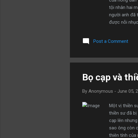
của nông dân t
tội nhân hai m
người anh đã 
được nỗi nhục 
nói với bản th
anh tiếp tục 
Post a Comment
thơm là một n
dẫu thời gian 
một cụ già tron
Bọ cạp và thi
By
Anonymous
-
June 05, 
Một vị thiền 
thiền sư đã bị
cạp lên nhưng
sao ông còn cố
thiên tính của