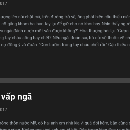
2017
ợng lên núi chặt củi, trên đường trở về, ông phát hiện cậu thiếu n
ố gắng khom hai bàn tay lại để giữ cho nó khỏi bay. Nhìn thấy người
và ngài đánh cược một ván được không?" Hòa thượng hỏi lại: "Cược
 tay cháu sống hay chết? Nếu ngài đoán sai, bó củi sẽ thuộc về cháu"
nọ đồng ý và đoán: "Con bướm trong tay cháu chết rồi." Cậu thiếu ni
 Nói đoạn, cậu mở tay ra, con bướm từ trong bay lên. Hòa thượng nói
xong, ông đặt gánh củi xuống, vui vẻ bước đi. Cậu thiếu niên không bi
n như vậy nhưng nhìn gánh củi trước mặt, cậu ta cũng không để tâm 
hấy con về, người cha liền hỏi số củi đó ở đâ...
 vấp ngã
2017
nông thôn nước Mỹ, có hai anh em nhà kia vì quá đói kém, bần cùng 