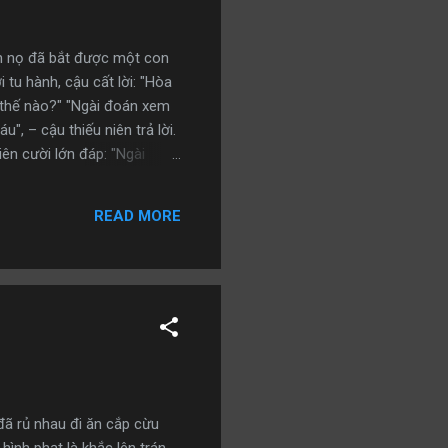
iên nọ đã bắt được một con
 tu hành, cậu cất lời: "Hòa
 thế nào?" "Ngài đoán xem
, – cậu thiếu niên trả lời.
ên cười lớn đáp: "Ngài
: "Được, gánh củi này thuộc
ết vì sao hòa thượng lại có
READ MORE
lắm mà vui vẻ gánh gánh củi
đã rủ nhau đi ăn cắp cừu