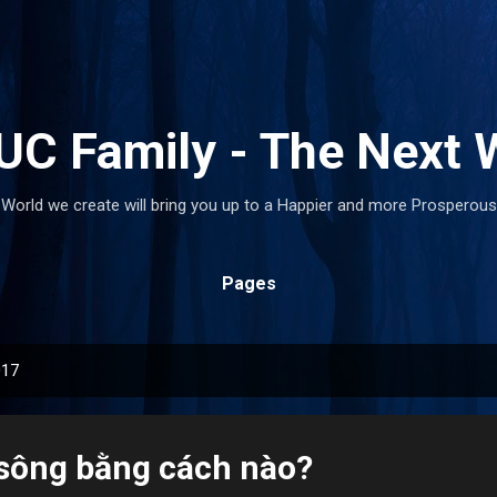
Skip to main content
C Family - The Next 
World we create will bring you up to a Happier and more Prosperous
Pages
017
sông bằng cách nào?