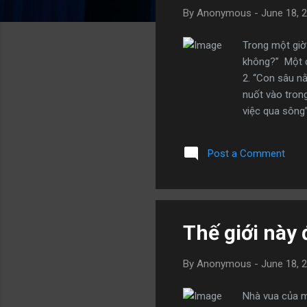
By
Anonymous
-
June 18, 
Trong một giờ 
không?” Một cậ
2. “Con sâu nằ
nuốt vào trong
việc qua sông”
con sâu nếu m
bướm phải trả
Post a Comment
Nỗi khổ này ph
chặng đường c
qu...
Thế giới này
By
Anonymous
-
June 18, 
Nhà vua của m