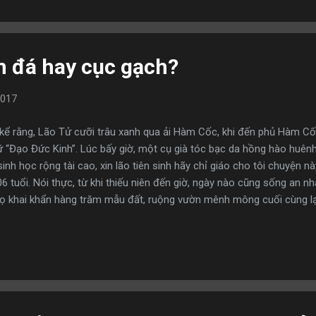
rọng. 3. Nếu con nói dối bạn, có thể bởi vì bạn đã phản ứng quá khắc
âu: ...
 đá hay cục gạch?
2017
kể rằng, Lão Tử cưỡi trâu xanh qua ải Hàm Cốc, khi đến phủ Hàm Cốc
 “Đạo Đức Kinh”. Lúc bấy giờ, một cụ già tóc bạc da hồng hào huênh
sinh học rộng tài cao, xin lão tiên sinh hãy chỉ giáo cho tôi chuyện nà
 tuổi. Nói thực, từ khi thiếu niên đến giờ, ngày nào cũng sống an nhà
họ khai khẩn hàng trăm mẫu đất, ruộng vườn mênh mông cuối cùng lạ
g thành nhưng đâu được hưởng thụ tiếng lộc cộc xe ngựa đi trên đó,
 mồ nơi ngoại ô hoang vu. Còn tôi, cả đời không phải gặt cũng khôn
, tuy không xây nhà gạch, nhưng vẫn có căn nhà che mưa che nắng. Ti
 cười cho cuộc đời vất vả bận rộn của họ chứ, lao lực cả đời chẳng th
ân chết tr...