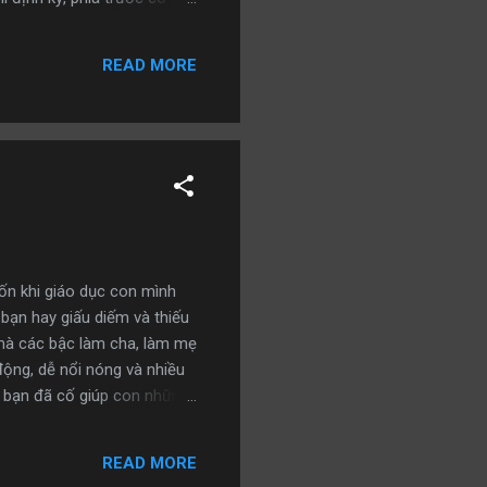
nếu muốn uống cafe, bên
 nhiên, ông không khỏi nhìn
READ MORE
rầm mặc một lúc, tài xế chủ
 chuyện phiếm, ngoại trừ
ốn khi giáo dục con mình
 bạn hay giấu diếm và thiếu
e mà các bậc làm cha, làm mẹ
ộng, dễ nổi nóng và nhiều
ởi bạn đã cố giúp con những
 nên thường đáp ứng mọi
 thậm chí là yêu sách của
READ MORE
u dễ dàng, trẻ không còn