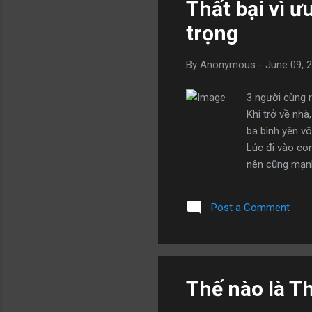
Thất bại vì ư
trọng
By
Anonymous
-
June 09, 
3 người cùng 
Khi trở về nh
ba bình yên vô
Lúc đi vào co
nên cũng mạnh 
đường trơn trư
vì ngựa, kẻ bơ
Post a Comment
mạnh, con ngườ
Thế nào là T