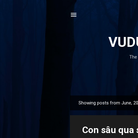
VUDU
The 
Showing posts from June, 2
P
o
s
Con sâu qua 
t
s