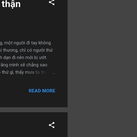
 thận
g, một người đi tay không.
ị thương, chỉ có người thứ
h dạn đi nên mới bị ướt.
 rằng mình sẽ chẳng sao
hứ gì, thấy mưa to thì trú,
 người cưỡi ngựa giỏi chết
ng lúc, càng ở những điểm
READ MORE
 trọng mà thôi.