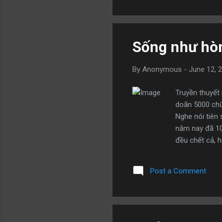
cảm thấy quý t
Người xưa có c
Sống như hòn
By
Anonymous
-
June 12, 
Truyền thuyết 
doãn 5000 chữ
Nghe nói tiên 
năm nay đã 106
đều chết cả, 
trăm mét tườn
chôn thân nấm
Post a Comment
ngũ cốc để ăn
giờ tôi có thể
lại khiến bản th