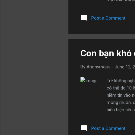
một tủ lạnh nh
trong bình thủ
Post a Comment
vị tài xế thắc
động mở lời: 
chính trị và tôn
Con bạn khó d
By
Anonymous
-
June 12, 
Trẻ không ngh
có thể do 10 l
niềm tin vào n
mong muốn, đò
biểu hiện tiêu
việc mà con c
nhu cầu của c
Post a Comment
con. Việc đáp