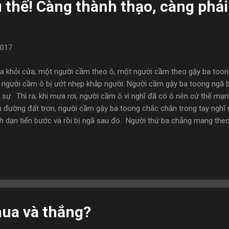
u thế! Càng thành thạo, càng phải
2017
ra khỏi cửa, một người cầm theo ô, một người cầm theo gậy ba toon
à, người cầm ô bị ướt nhẹp khắp người. Người cầm gậy ba toong ngã b
 sự. Thì ra, khi mưa rơi, người cầm ô vì nghĩ đã có ô nên cứ thế mạn
n đường đất trơn, người cầm gậy ba toong chắc chắn trong tay nghĩ
dạn tiến bước và rồi bị ngã sau đó. Người thứ ba chẳng mang theo t
ợt thì bước đi thận trọng nên không gặp sự cố gì. Trang Tử nói rằng
i lội giỏi chết vì đuối nước, người thiện chiến chết vì bị giết. Có nhữ
i càng dễ gặp chuyện bất trắc, tất cả chỉ vì sự chủ quan, thiếu thận
hua và thắng?