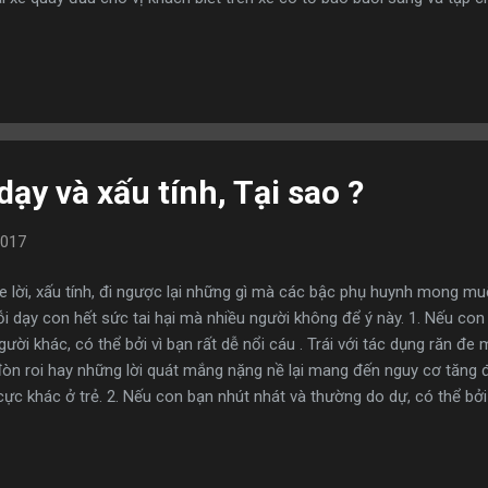
ỏ, trong tủ lạnh có nước trái cây và cocacola, có thể tự lấy dùng, 
y có cafe nóng. Sự phục vụ đặc biệt này khiến vị khách thực sự ngạc
 mắc, vẻ mặt vị tài xế như ánh mặt trời ấm áp bên ngoài khung cửa. T
“Tôi là một người không chỗ nào không nói chuyện, nếu anh muốn nói
 giáo,...
ạy và xấu tính, Tại sao ?
2017
e lời, xấu tính, đi ngược lại những gì mà các bậc phụ huynh mong mu
ỗi dạy con hết sức tai hại mà nhiều người không để ý này. 1. Nếu con
gười khác, có thể bởi vì bạn rất dễ nổi cáu . Trái với tác dụng răn đ
n roi hay những lời quát mắng nặng nề lại mang đến nguy cơ tăng đ
 cực khác ở trẻ. 2. Nếu con bạn nhút nhát và thường do dự, có thể b
ó thể tự làm. Bạn luôn mong muốn con cái được bằng bạn bằng bè,
on dù đúng hay sai Tuy nhiên không nên mềm lòng trước mọi yêu cầu
 ứng mọi yêu cầu của trẻ chỉ khiến trẻ cảm thấy mọi thứ có được đề