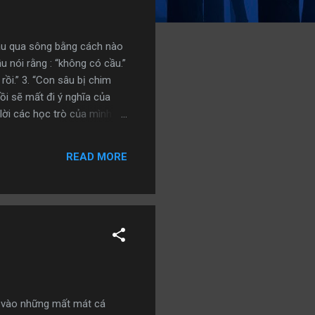
 sâu qua sông bằng cách nào
u nói rằng : “không có cầu.”
rồi.” 3. “Con sâu bị chim
ồi sẽ mất đi ý nghĩa của
lời các học trò của mình:
ước khi sâu biến thành
n đêm, không ăn không uống.
READ MORE
ng như con sâu đó vậy, trong
t với những khó khăn thì bi
m vào những mất mát cá