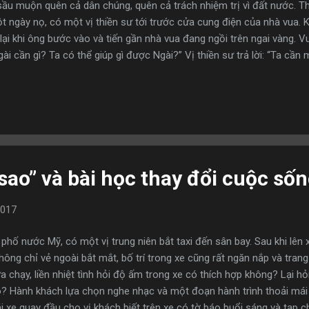
sầu muộn quên cả dân chúng, quên cả trách nhiệm trị vì đất nước. 
t ngày nọ, có một vị thiền sư tới trước cửa cung điện của nhà vua. 
ại khi ông bước vào và tiến gần nhà vua đang ngồi trên ngai vàng. V
Ngài cần gì? Ta có thể giúp gì được Ngài?” Vị thiền sư trả lời: “Ta cầ
uá đỗi ngạc nhiên nói: “Nhưng đây không phải là quán trọ! Ngài đang
quốc này!” Vị thiền sư điềm tĩnh nói: “Thưa quốc vương, tôi có thể 
 không?” Nhà vua đáp: “Là cha ta. Ông ấy mất nhiều năm rồi.” Vị thiền sư
trước cha ngài?” “Là ông nội ta. Ông ấy cũng đã mất.” Vị thiền sư điềm 
 sao” và bài học thay đổi cuộc số
2017
phố nước Mỹ, có một vị trung niên bắt taxi đến sân bay. Sau khi lên 
hông chỉ vẻ ngoài bắt mắt, bố trí trong xe cũng rất ngăn nắp và trang
ừa chạy, liền nhiệt tình hỏi độ ấm trong xe có thích hợp không? Lại
o? Hành khách lựa chọn nghe nhạc và một đoạn hành trình thoải mái 
i xe quay đầu cho vị khách biết trên xe có tờ báo buổi sáng và tạp ch