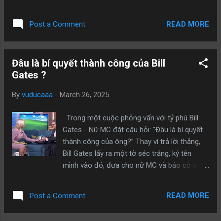
do. Nhưng nếu bạn có súng và tôi chỉ có một
đáng ghét Nhưng vì quá khát, ông chỉ có thể
con dao, thì sự thật nằm trong tay bạn. Nếu
nén tức giận, vừa thổi cám gạo trôi đi, vừa
READ MORE
Post a Comment
bạn có súng và tôi không có gì, thứ bạn cầm
làm cho nước nguội dần rồi uống từng chút
không chỉ là vũ khí, mà đó còn là cuộc sống
một. Uống xong, vị đạo sĩ lại nghĩ...
của tôi. Những khái niệm về luật lệ, các quy
Đâu là bí quyết thành công của Bill
tắc và đạo đức chỉ có ý nghĩa khi chúng dựa
Gates ?
trên bình đẳng. Sự thật phũ phàng của thế
giới này là khi tiền lên tiếng, sự thật im lặng.
By
vuducaaa
-
March 26, 2025
Và khi quyền lực lên tiếng, thì ngay cả tiền
cũng lùi lại 3 bước. Những người tạo ra các
Trong một cuộc phỏng vấn với tỷ phú Bill
quy tắc, thường là những người đầu tiên phá
Gates - Nữ MC đặt câu hỏi: "Đâu là bí quyết
vỡ chúng. Quy tắc là thứ kìm kẹp kẻ yếu,
thành công của ông?” Thay vì trả lời thẳng,
công cụ là cho kẻ mạnh. Trên thế giới này,
Bill Gates lấy ra một tờ séc trắng, ký tên
bất cứ điều gì tốt đẹp phải được giành lấy,.
mình vào đó, đưa cho nữ MC và bảo cô viết
Những người cầm quyền đang cạnh tranh
số tiền mà mình muốn. Nữ MC khi đó vô
khốc liệt để giành lấy tài nguyên, trong khi chỉ
cùng bất ngờ vì nghĩ hành động này không
có kẻ yếu mới ngồi yên chờ được chia sẻ."
READ MORE
Post a Comment
liên quan đến câu hỏi mình. Cô nhanh chóng
từ chối và nhắc lại câu hỏi khi nãy. Bill Gates