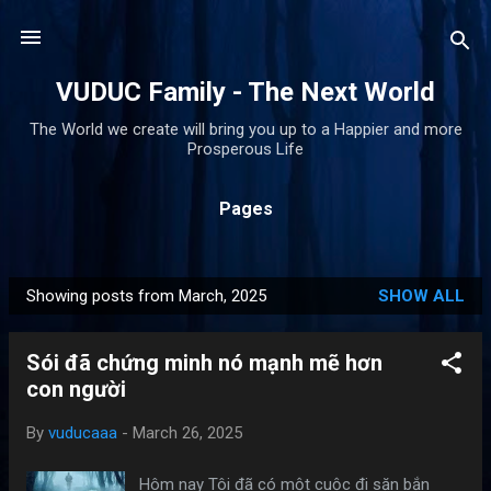
Skip to main content
VUDUC Family - The Next World
The World we create will bring you up to a Happier and more
Prosperous Life
Pages
Showing posts from March, 2025
SHOW ALL
P
o
Sói đã chứng minh nó mạnh mẽ hơn
s
con người
t
s
By
vuducaaa
-
March 26, 2025
Hôm nay Tôi đã có một cuộc đi săn bắn