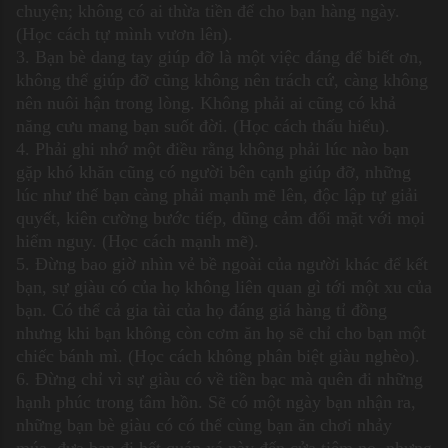
chuyện; không có ai thừa tiền để cho bạn hàng ngày.
(Học cách tự mình vươn lên).
3. Bạn bè dang tay giúp đỡ là một việc đáng để biết ơn,
không thể giúp đỡ cũng không nên trách cứ, càng không
nên nuôi hận trong lòng. Không phải ai cũng có khả
năng cưu mang bạn suốt đời. (Học cách thấu hiểu).
4. Phải ghi nhớ một điều rằng không phải lúc nào bạn
gặp khó khăn cũng có người bên cạnh giúp đỡ, những
lúc như thế bạn càng phải mạnh mẽ lên, độc lập tự giải
quyết, kiên cường bước tiếp, dũng cảm đối mặt với mọi
hiểm nguy. (Học cách mạnh mẽ).
5. Đừng bao giờ nhìn vẻ bề ngoài của người khác để kết
bạn, sự giàu có của họ không liên quan gì tới một xu của
bạn. Có thể cả gia tài của họ đáng giá hàng tỉ đồng
nhưng khi bạn không còn cơm ăn họ sẽ chỉ cho bạn một
chiếc bánh mì. (Học cách không phân biệt giàu nghèo).
6. Đừng chỉ vì sự giàu có về tiền bạc mà quên đi những
hạnh phúc trong tâm hồn. Sẽ có một ngày bạn nhận ra,
những bạn bè giàu có có thể cùng bạn ăn chơi nhảy
múa, đưa bạn đi hết quán xá này đến cửa tiệm nọ, nhưng