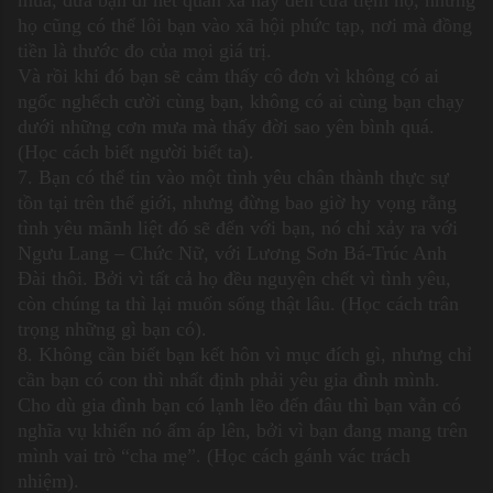
họ cũng có thể lôi bạn vào xã hội phức tạp, nơi mà đồng
tiền là thước đo của mọi giá trị.
Và rồi khi đó bạn sẽ cảm thấy cô đơn vì không có ai
ngốc nghếch cười cùng bạn, không có ai cùng bạn chạy
dưới những cơn mưa mà thấy đời sao yên bình quá.
(Học cách biết người biết ta).
7. Bạn có thể tin vào một tình yêu chân thành thực sự
tồn tại trên thế giới, nhưng đừng bao giờ hy vọng rằng
tình yêu mãnh liệt đó sẽ đến với bạn, nó chỉ xảy ra với
Ngưu Lang – Chức Nữ, với Lương Sơn Bá-Trúc Anh
Đài thôi. Bởi vì tất cả họ đều nguyện chết vì tình yêu,
còn chúng ta thì lại muốn sống thật lâu. (Học cách trân
trọng những gì bạn có).
8. Không cần biết bạn kết hôn vì mục đích gì, nhưng chỉ
cần bạn có con thì nhất định phải yêu gia đình mình.
Cho dù gia đình bạn có lạnh lẽo đến đâu thì bạn vẫn có
nghĩa vụ khiến nó ấm áp lên, bởi vì bạn đang mang trên
mình vai trò “cha mẹ”. (Học cách gánh vác trách
nhiệm).