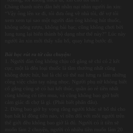
Chàng thanh niên dần hết nhẫn nại nhìn người ăn xin:
“Vậy ông lên xe đi, tôi đưa ông về nhà tôi, để vợ tôi
xem xem tại sao một người đàn ông không hút thuốc,
không uống rượu, không bài bạc, cũng không chơi bời
lung tung lại biến thành bộ dạng như thế này?” Lúc này
người ăn xin mới thấy xấu hổ, quay lưng bước đi.
Bài học rút ra từ câu chuyện:
1. Người đàn ông không chịu cố gắng sẽ chỉ có 2 kết
cục, một là đến loại thuốc lá tầm thường nhất cũng
không được hút, hai là chỉ có thể nai lưng ra làm những
công việc chân tay nặng nhọc. Người phụ nữ không biết
cố gắng cũng sẽ có hai kết thúc, quần áo rẻ tiền nhất
cũng không có tiền mua, và cũng không bao giờ biết
cảm giác đi chợ là gì. (Phải biết phấn đấu).
2. Đừng bao giờ hy vọng rằng người khác sẽ bố thí cho
bạn bất kì đồng tiền nào, vì tiền đối với mỗi người trên
thế giới đều không bao giờ là đủ. Người có ít tiền sẽ
muốn làm 2 chuyện, người có nhiều tiền muốn làm 20