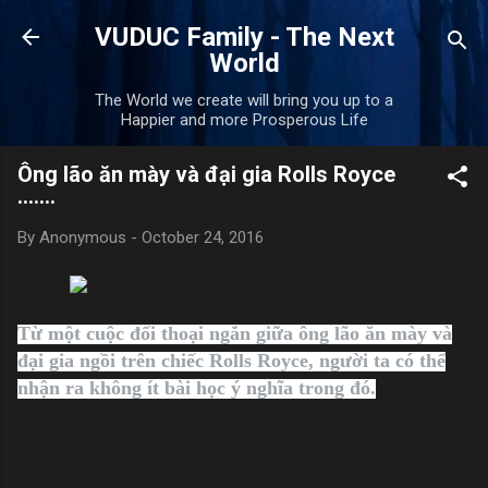
Skip to main content
VUDUC Family - The Next
World
The World we create will bring you up to a
Happier and more Prosperous Life
Ông lão ăn mày và đại gia Rolls Royce
.......
By
Anonymous
-
October 24, 2016
Từ một cuộc đối thoại ngắn giữa ông lão ăn mày và
đại gia ngồi trên chiếc Rolls Royce, người ta có thể
nhận ra không ít bài học ý nghĩa trong đó.