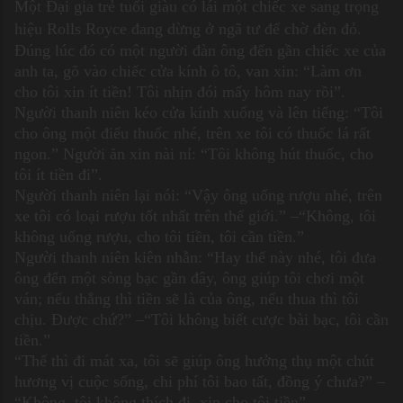
Một Đại gia trẻ tuổi giàu có lái một chiếc xe sang trọng
hiệu Rolls Royce đang dừng ở ngã tư để chờ đèn đỏ.
Đúng lúc đó có một người đàn ông đến gần chiếc xe của
anh ta, gõ vào chiếc cửa kính ô tô, van xin: “Làm ơn
cho tôi xin ít tiền! Tôi nhịn đói mấy hôm nay rồi”.
Người thanh niên kéo cửa kính xuống và lên tiếng: “Tôi
cho ông một điếu thuốc nhé, trên xe tôi có thuốc lá rất
ngon.” Người ăn xin nài nỉ: “Tôi không hút thuốc, cho
tôi ít tiền đi”.
Người thanh niên lại nói: “Vậy ông uống rượu nhé, trên
xe tôi có loại rượu tốt nhất trên thế giới.” –“Không, tôi
không uống rượu, cho tôi tiền, tôi cần tiền.”
Người thanh niên kiên nhẫn: “Hay thế này nhé, tôi đưa
ông đến một sòng bạc gần đây, ông giúp tôi chơi một
ván; nếu thắng thì tiền sẽ là của ông, nếu thua thì tôi
chịu. Được chứ?” –“Tôi không biết cược bài bạc, tôi cần
tiền.”
“Thế thì đi mát xa, tôi sẽ giúp ông hưởng thụ một chút
hương vị cuộc sống, chi phí tôi bao tất, đồng ý chưa?” –
“Không, tôi không thích đi, xin cho tôi tiền”.