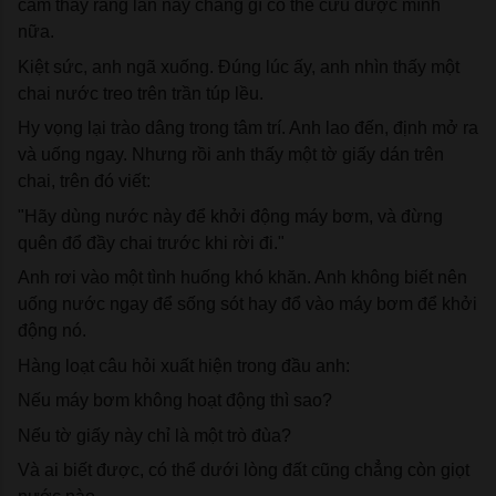
cảm thấy rằng lần này chẳng gì có thể cứu được mình 
nữa.
Kiệt sức, anh ngã xuống. Đúng lúc ấy, anh nhìn thấy một 
chai nước treo trên trần túp lều.
Hy vọng lại trào dâng trong tâm trí. Anh lao đến, định mở ra 
và uống ngay. Nhưng rồi anh thấy một tờ giấy dán trên 
chai, trên đó viết:
"Hãy dùng nước này để khởi động máy bơm, và đừng 
quên đổ đầy chai trước khi rời đi."
Anh rơi vào một tình huống khó khăn. Anh không biết nên 
uống nước ngay để sống sót hay đổ vào máy bơm để khởi 
động nó.
Hàng loạt câu hỏi xuất hiện trong đầu anh:
Nếu máy bơm không hoạt động thì sao?
Nếu tờ giấy này chỉ là một trò đùa?
Và ai biết được, có thể dưới lòng đất cũng chẳng còn giọt 