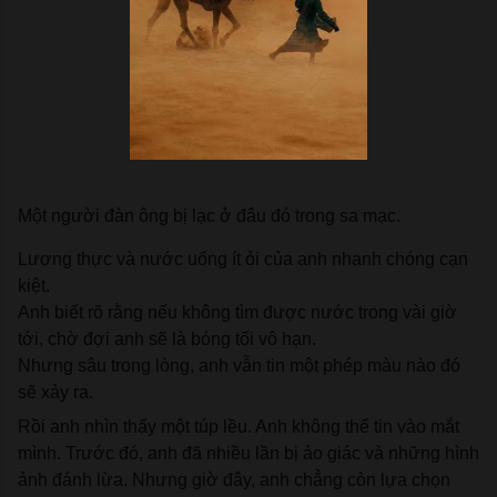
Một người đàn ông bị lạc ở đâu đó trong sa mạc.
Lương thực và nước uống ít ỏi của anh nhanh chóng cạn 
kiệt.
Anh biết rõ rằng nếu không tìm được nước trong vài giờ 
tới, chờ đợi anh sẽ là bóng tối vô hạn. 
Nhưng sâu trong lòng, anh vẫn tin một phép màu nào đó 
sẽ xảy ra.
Rồi anh nhìn thấy một túp lều. Anh không thể tin vào mắt 
mình. Trước đó, anh đã nhiều lần bị ảo giác và những hình 
ảnh đánh lừa. Nhưng giờ đây, anh chẳng còn lựa chọn 