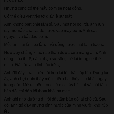
nước nào…
Nhưng cũng có thể máy bơm sẽ hoạt động.
Có thể điều viết trên tờ giấy là sự thật.
Anh không biết phải làm gì. Sau một hồi bối rối, anh run 
rẩy mở nắp chai và đổ nước vào máy bơm. Anh cầu 
nguyện và bắt đầu bơm…
Một lần, hai lần, ba lần… và dòng nước mát lạnh trào ra!
Nước ấy chẳng khác nào thần dược cứu mạng anh. Anh 
uống thỏa thuê, cảm nhận sự sống trở lại trong cơ thể 
mình. Đầu óc anh tỉnh táo trở lại. 
Anh đổ đầy chai nước rồi treo lại lên trần túp lều. Đúng lúc 
ấy, anh chợt nhìn thấy một chiếc chai thủy tinh khác ngay 
trong góc. Mở ra, bên trong có một cây bút chì và một tấm 
bản đồ, chỉ dẫn lối thoát khỏi sa mạc.
Anh ghi nhớ đường đi, rồi đặt tấm bản đồ lại chỗ cũ. Sau 
đó, anh đổ đầy những bình nước của mình và rời khỏi túp 
lều.