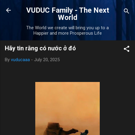
Skip to main content
VUDUC Family - The Next
World
The World we create will bring you up to a
Happier and more Prosperous Life
Hãy tin rằng có nước ở đó
By
vuducaaa
-
July 20, 2025