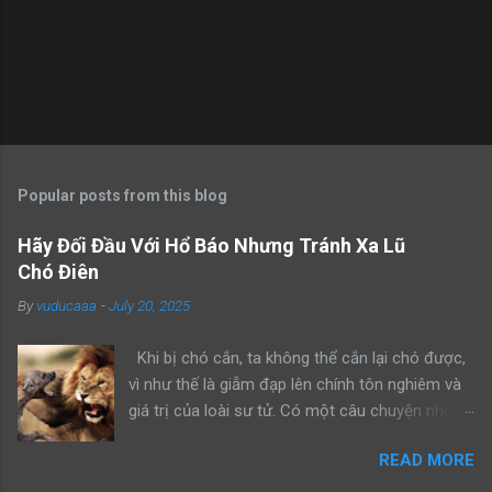
Popular posts from this blog
Hãy Đối Đầu Với Hổ Báo Nhưng Tránh Xa Lũ
Chó Điên
By
vuducaaa
-
July 20, 2025
Khi bị chó cắn, ta không thể cắn lại chó được,
vì như thế là giẫm đạp lên chính tôn nghiêm và
giá trị của loài sư tử. Có một câu chuyện nhỏ
kể rằng, khi sư tử bố dẫn con trai mình đi trông
READ MORE
nom lãnh địa, cả hai gặp một con sư tử đực
khác đang lang thang một mình. Sư tử bố bèn