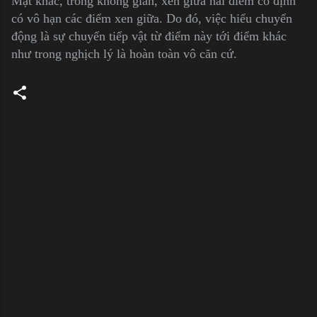
Mặt khác, trong không gian, xen giữa hai điểm cố định
có vô hạn các điểm xen giữa. Do đó, việc hiểu chuyển
động là sự chuyển tiếp vật từ điểm này tới điểm khác
như trong nghịch lý là hoàn toàn vô căn cứ.
C
o
m
m
e
n
t
s