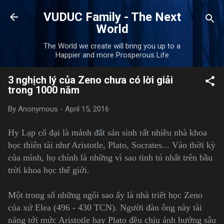
Skip to main content
VUDUC Family - The Next
World
The World we create will bring you up to a
Happier and more Prosperous Life
3 nghịch lý của Zeno chưa có lời giải
trong 1000 năm
By
Anonymous
-
April 15, 2016
Hy Lạp cổ đại là mảnh đất sản sinh rất nhiều nhà khoa
học thiên tài như Aristotle, Plato, Socrates... Vào thời kỳ
của mình, họ chính là những vì sao tinh tú nhất trên bầu
trời khoa học thế giới.
Một trong số những ngôi sao ấy là nhà triết học Zeno
của xứ Elea (496 - 430 TCN). Người đàn ông này tài
năng tới mức Aristotle hay Plato đều chịu ảnh hưởng sâu