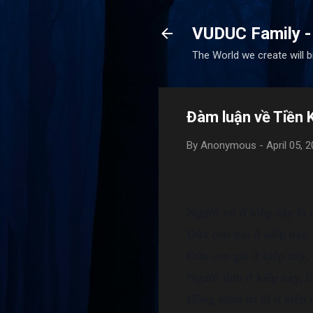
VUDUC Family -
The World we create will 
Đàm luận về Tiền K
By
Anonymous
-
April 05, 
Người vợ ở kiếp này là n
Đứa con trai ở kiếp này,
Đứa con gái ở kiếp này, 
Người tình ở kiếp này, l
Hồng nhan tri kĩ ở kiếp 