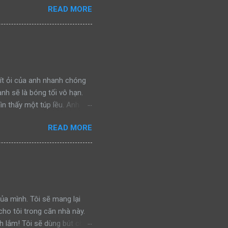
READ MORE
ra, cả hai bắt gặp một con
nhìn bố đánh đuổi kẻ ngoại
chiến đấu, bảo vệ khu vực
a lại bắt gặp một con báo
nh đuổi kẻ thù, rồi gầm lên
ít ỏi của anh nhanh chóng
anh sẽ là bóng tối vô hạn.
ìn thấy một túp lều. Anh
ình ảnh đánh lừa. Nhưng giờ
READ MORE
y chính là hy vọng cuối
gần, hy vọng của anh càng
đó! Nhưng tại sao vậy? Tại
đây suốt nhiều năm. Dẫu
cảnh tượng bên trong khiến
Anh như được t...
 của mình. Tôi sẽ mang lại
ho tôi trong căn nhà này.
h lắm! Tôi sẽ dùng bút chì