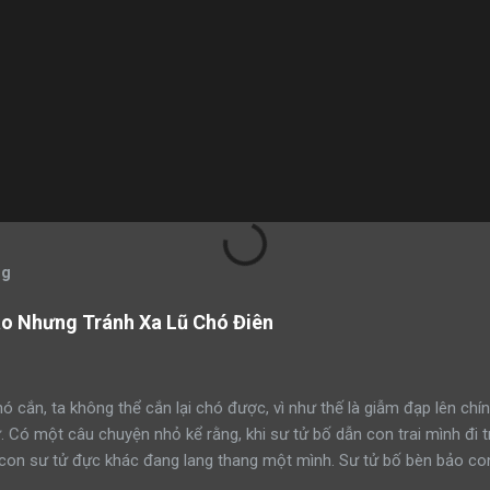
og
áo Nhưng Tránh Xa Lũ Chó Điên
ó cắn, ta không thể cắn lại chó được, vì như thế là giẫm đạp lên chín
ử. Có một câu chuyện nhỏ kể rằng, khi sư tử bố dẫn con trai mình đi 
con sư tử đực khác đang lang thang một mình. Sư tử bố bèn bảo con
ạm lãnh thổ này đi như thế nào”. Rồi sư tử bố lao lên anh dũng chiế