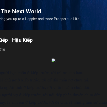
Skip to main content
 The Next World
bring you up to a Happier and more Prosperous Life
iếp - Hậu Kiếp
2016
gười bạn chôn ở kiếp trước, tới trả ơn cho bạn.
 là chủ nợ ở kiếp trước, tới để đòi món nợ chưa trả.
là người tình ở kiếp trước, tới vì tình cảm chưa dứt.
à người vợ ở kiếp trước, tới nối tiếp phần duyên chưa dứt.
này, là anh em ở kiếp trước, tới để chia sẽ những tâm sự chưa