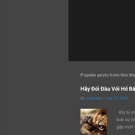
Popular posts from this bl
Hãy Đối Đầu Với Hổ B
By
vuducaaa
-
July 20, 2025
Khi bị ch
loài sư t
gặp một 
kẻ xâm ph