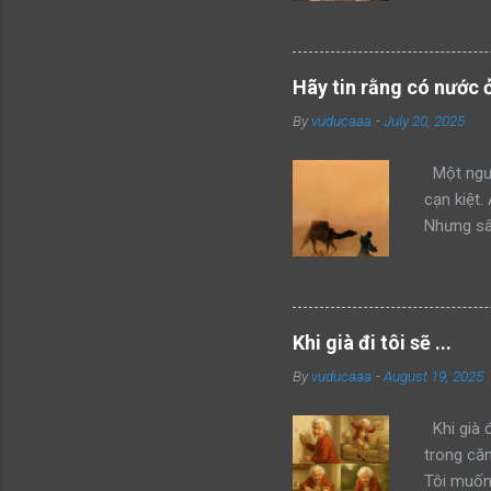
mình thàn
hổ đang 
bang này 
Hãy tin rằng có nước 
của mình 
By
vuducaaa
-
July 20, 2025
mon men t
giận dữ v
Một ngườ
cạn kiệt.
Nhưng sâu
không thể
đây, anh 
cùng của 
lớn dần 
Khi già đi tôi sẽ ...
sao túp 
By
vuducaaa
-
August 19, 2025
vậy, ngư
anh khôn
Khi già đ
trong că
Tôi muốn 