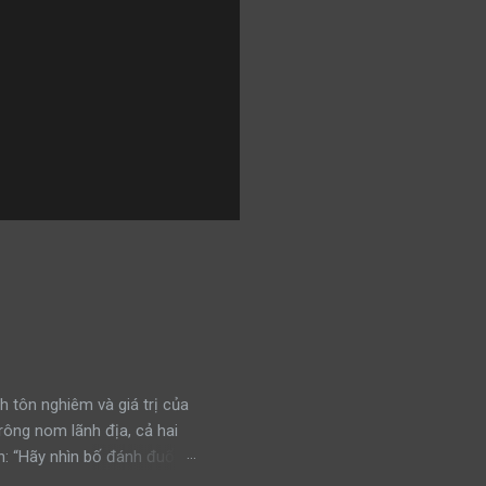
h tôn nghiêm và giá trị của
trông nom lãnh địa, cả hai
: “Hãy nhìn bố đánh đuổi
n đấu, bảo vệ khu vực của