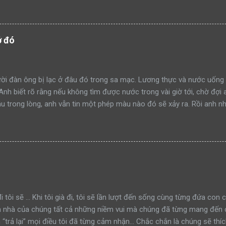
h công. Một ngày khác, hai bố con sư tử tiếp tục dẫn nhau đi tuần t
mon men săn mồi trong lãnh thổ. Sư tử bố quay sang bảo con: “Hãy 
đi như thế nào mà học tập”. Rồi sư tử bố tiếp tục lao lên anh dũng 
ở đó
thành công. Lại một ngày khác, hai bố con sư tử trên đường tuần tr
iếp cận khu rừng. Sư tử bố tiếp tục quay sang bảo con nhìn mình đá
à xông tới chiến đấu. Nhưng đến một ngày, khi sư tử bố t...
i đàn ông bị lạc ở đâu đó trong sa mạc. Lương thực và nước uống 
 Anh biết rõ rằng nếu không tìm được nước trong vài giờ tới, chờ đợi 
 trong lòng, anh vẫn tin một phép màu nào đó sẽ xảy ra. Rồi anh nh
 tin vào mắt mình. Trước đó, anh đã nhiều lần bị ảo giác và những h
chẳng còn lựa chọn nào khác ngoài việc tin tưởng. Dù sao đi nữa, đâ
anh. Anh dùng chút sức lực còn lại để đi về phía túp lều. Càng tiến 
và lần này may mắn cũng đứng về phía anh. Thật sự có một túp lều ở 
lều hoàn toàn hoang vắng? Dường như đã không có ai đặt chân đến 
ời đàn ông vẫn bước vào, mang theo hy vọng tìm được nước. Nhưng 
g thể tin vào mắt mình. Có một chiếc máy bơm nước bằng tay ở đó! 
i tôi sẽ ... Khi tôi già đi, tôi sẽ lần lượt đến sống cùng từng đứa con
n nhà của chúng tất cả những niềm vui mà chúng đã từng mang đến c
“trả lại” mọi điều tôi đã từng cảm nhận… Chắc chắn là chúng sẽ thíc