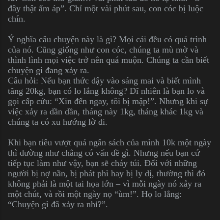
đây thật ấm áp”. Chỉ một vài phút sau, con cóc bị luộc
chín.
Ý nghĩa câu chuyện này là gì? Mọi cái đều có quá trình
của nó. Cũng giống như con cóc, chúng ta mù mờ và
thình lình mọi việc trở nên quá muộn. Chúng ta cần biết
chuyện gì đang xảy ra.
Câu hỏi: Nếu bạn thức dậy vào sáng mai và biết mình
tăng 20kg, bạn có lo lắng không? Dĩ nhiên là bạn lo và
gọi cấp cứu: “Xin đến ngay, tôi bị mập!”. Nhưng khi sự
việc xảy ra dần dần, tháng này 1kg, tháng khác 1kg và
chúng ta có xu hướng lờ đi.
Khi bạn tiêu vượt quá ngân sách của mình 10k một ngày
thì dường như chẳng có vấn đề gì. Nhưng nếu bạn cứ
tiếp tục làm như vậy, bạn sẽ cháy túi. Đối với những
người bị nợ nần, bị phát phì hay bị ly dị, thường thì đó
không phải là một tai họa lớn – vì mỗi ngày nó xảy ra
một chút, và rồi một ngày nọ “ùm!”. Họ lo lắng:
“Chuyện gì đã xảy ra nhỉ?”.