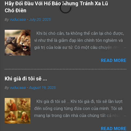
Hãy Đối Đầu Với Hổ Báo Nhưng Tránh Xa Lũ
Chó Điên
By
vuducaaa
-
July 20, 2025
Khi bị chó cắn, ta không thể cắn lại chó được,
vì như thế là giẫm đạp lên chính tôn nghiêm và
giá trị của loài sư tử. Có một câu chuyện nhỏ
kể rằng, khi sư tử bố dẫn con trai mình đi trông
READ MORE
nom lãnh địa, cả hai gặp một con sư tử đực
khác đang lang thang một mình. Sư tử bố bèn
bảo con: “Hãy nhìn bố đánh đuổi kẻ xâm phạm
Khi già đi tôi sẽ ...
lãnh thổ này đi như thế nào”. Rồi sư tử bố lao
By
vuducaaa
-
August 19, 2025
lên anh dũng chiến đấu, bảo vệ khu vực của
mình thành công. Một ngày khác, hai bố con sư
Khi già đi tôi sẽ ... Khi tôi già đi, tôi sẽ lần lượt
tử tiếp tục dẫn nhau đi tuần tra, cả hai bắt gặp
đến sống cùng từng đứa con của mình. Tôi sẽ
một con hổ đang mon men săn mồi trong lãnh
mang lại trong căn nhà của chúng tất cả những
thổ. Sư tử bố quay sang bảo con: “Hãy nhìn bố
niềm vui mà chúng đã từng mang đến cho tôi
đánh đuổi kẻ ngoại bang này đi như thế nào mà
READ MORE
trong căn nhà này. Tôi muốn “trả lại” mọi điều