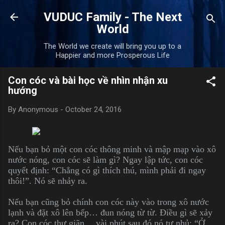
Skip to main content
VUDUC Family - The Next
World
The World we create will bring you up to a
Happier and more Prosperous Life
Con cóc và bài học về nhìn nhận xu
hướng
By
Anonymous
-
October 24, 2016
Nếu bạn bỏ một con cóc thông minh và mập mạp vào xô
nước nóng, con cóc sẽ làm gì? Ngay lập tức, con cóc
quyết định: “Chẳng có gì thích thú, mình phải đi ngay
thôi!”. Nó sẽ nhảy ra.
Nếu bạn cũng bỏ chính con cóc này vào trong xô nước
lạnh và đặt xô lên bếp… đun nóng từ từ. Điều gì sẽ xảy
ra? Con cóc thư giãn… vài phút sau đó nó tự nhủ: “Ở