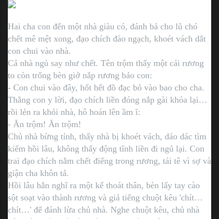
Hai cha con đến một nhà giàu có, đánh bả cho lũ chó
chết mê mệt xong, đạo chích đào ngạch, khoét vách dắt
con chui vào nhà.
Cả nhà ngủ say như chết. Tên trộm thấy một cái rương
to còn trống bèn giở nắp rương bảo con:
- Con chui vào đây, hốt hết đồ đạc bỏ vào bao cho cha.
Thằng con y lời, đạo chích liền đóng nắp gài khóa lại…
rồi lẻn ra khỏi nhà, hô hoán lên ầm ĩ:
- Ăn trộm! Ăn trộm!
Chủ nhà bừng tỉnh, thấy nhà bị khoét vách, dáo dác tìm
kiếm hồi lâu, không thấy động tĩnh liền đi ngủ lại. Con
trai đạo chích nằm chết điếng trong rương, tái tê vì sợ và
giận cha khôn tả.
Hồi lâu hắn nghĩ ra một kế thoát thân, bèn lấy tay cào
sột soạt vào thành rương và giả tiếng chuột kêu 'chít…
chít…' để đánh lừa chủ nhà. Nghe chuột kêu, chủ nhà