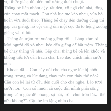
vội thức giấc, đốt đèn mở rương đuổi chuột.
Thằng bé liền nhỏm dậy, tắt đèn, xô ngã chủ nhà, tông
cửa chạy một mạch. Chủ nhà lục tục kéo nhau, vừa hô
hoán vừa đuổi theo. Thằng bé chạy đến đường cùng thì
gặp cái giếng, nó vội vàng ôm một cục đá to liệng xuống
giếng và tri hô:
- Thằng ăn trộm rớt xuống giếng rồi… Làng xóm ơi!
Mọi người đổ xô nhau kéo đến giếng để bắt trộm. Thằng
bé chạy thẳng về nhà. Gặp cha, thằng bé oà lên khóc và
không tiếc lời oán trách cha. Lão đạo chích mỉm cười
nói:
- Khoan đã… Con hãy nói cho cha nghe lúc bị nhốt
trong rương và lúc đang chạy trốn con thấy thế nào?
Cậu con kể lại từ đầu đến cuối cho cha nghe. Lão tươi
cười nói: "Con có muốn cả cuộc đời mình phải sống
trong cảm giác đề phòng, sợ hãi, trốn chui trốn lủi... thế
nữa không?". Cậu bé im lặng nhìn cha.