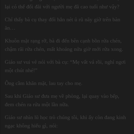
lại có thể đối đãi với người mẹ đã cao tuổi như vậy?
Chỉ thấy bà cụ thay đổi hẳn nét ủ rũ nãy giờ trên bàn
ăn…
Khuôn mặt rạng rỡ, bà đi đến bên cạnh bồn rửa chén,
chậm rãi rửa chén, mất khoảng nửa giờ mới rửa xong.
Giáo sư vui vẻ nói với bà cụ: “Mẹ vất vả rồi, nghỉ ngơi
một chút nhé!”
Ông cầm khăn mặt, lau tay cho mẹ.
Sau khi Giáo sư đưa mẹ về phòng, lại quay vào bếp,
đem chén ra rửa một lần nữa.
Giáo sư nhìn lũ học trò chúng tôi, khi ấy còn đang kinh
ngạc không hiểu gì, nói: