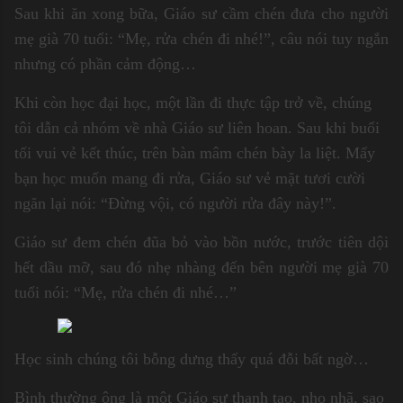
Sau khi ăn xong bữa, Giáo sư cầm chén đưa cho người
mẹ già 70 tuổi: “Mẹ, rửa chén đi nhé!”, câu nói tuy ngắn
nhưng có phần cảm động…
Khi còn học đại học, một lần đi thực tập trở về, chúng
tôi dẫn cả nhóm về nhà Giáo sư liên hoan. Sau khi buổi
tối vui vẻ kết thúc, trên bàn mâm chén bày la liệt. Mấy
bạn học muốn mang đi rửa, Giáo sư vẻ mặt tươi cười
ngăn lại nói: “Đừng vội, có người rửa đây này!”.
Giáo sư đem chén đũa bỏ vào bồn nước, trước tiên dội
hết dầu mỡ, sau đó nhẹ nhàng đến bên người mẹ già 70
tuổi nói: “Mẹ, rửa chén đi nhé…”
Học sinh chúng tôi bỗng dưng thấy quá đỗi bất ngờ…
Bình thường ông là một Giáo sư thanh tao, nho nhã, sao