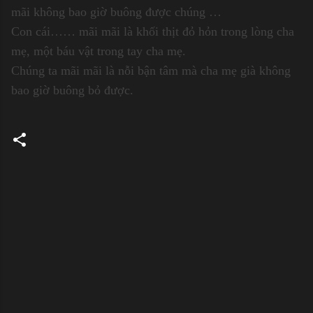
mãi không bao giờ buông được chúng …
Con cái…
… mãi mãi là khối thịt đỏ hỏn trong lòng cha
mẹ, một báu vật trong tay cha mẹ.
Chúng ta mãi mãi là nỗi bận tâm mà cha mẹ già không
bao giờ buông bỏ được.
C
o
m
m
e
n
t
s