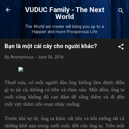
Skip to main content
VUDUC Family - The Next
World
The World we create will bring you up to a
Happier and more Prosperous Life
Bạn là một cái cây cho người khác?
By
Anonymous
-
June 06, 2016
Thuở xưa, có một người đàn ông không làm được điều
gì to tát cả, không có tiền và chán nản. Một đêm, ông ta
cuối cùng không đủ can đảm để sống thêm và đi đến
một vực thẳm sửa soạn nhảy xuống.
Trước khi tự tử, ông ta khóc rất lớn và hồi tưởng tất cả
những khổ nạn trong suốt cuộc đời của ông ta. Trên một