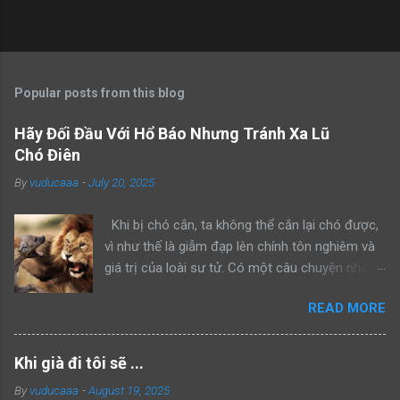
Popular posts from this blog
Hãy Đối Đầu Với Hổ Báo Nhưng Tránh Xa Lũ
Chó Điên
By
vuducaaa
-
July 20, 2025
Khi bị chó cắn, ta không thể cắn lại chó được,
vì như thế là giẫm đạp lên chính tôn nghiêm và
giá trị của loài sư tử. Có một câu chuyện nhỏ
kể rằng, khi sư tử bố dẫn con trai mình đi trông
READ MORE
nom lãnh địa, cả hai gặp một con sư tử đực
khác đang lang thang một mình. Sư tử bố bèn
bảo con: “Hãy nhìn bố đánh đuổi kẻ xâm phạm
Khi già đi tôi sẽ ...
lãnh thổ này đi như thế nào”. Rồi sư tử bố lao
By
vuducaaa
-
August 19, 2025
lên anh dũng chiến đấu, bảo vệ khu vực của