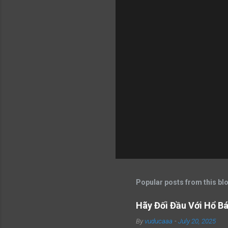
t
s
Popular posts from this bl
Hãy Đối Đầu Với Hổ B
By
vuducaaa
-
July 20, 2025