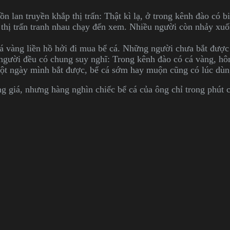
n lan truyền khắp thị trấn: Thật kì lạ, ở trong kênh đào có bi
 thị trấn tranh nhau chạy đến xem. Nhiều người còn nhảy xuố
 vàng liền hồ hởi đi mua bể cá. Những người chưa bắt được 
người đều có chung suy nghĩ: Trong kênh đào có cá vàng, h
ột ngày mình bắt được, bể cá sớm hay muộn cũng có lúc dùn
g giá, nhưng hàng nghìn chiếc bể cá của ông chỉ trong phút c