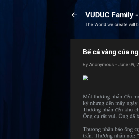
VUDUC Family -
The World we create will 
Bể cá vàng của ng
By
Anonymous
-
June 09, 
Một thương nhân đến một
kỳ nhưng đến mấy ngày l
Thương nhân đến khu chợ
Ông cụ rất vui. Ông đã 
Thương nhân bảo ông cụ 
trấn. Thương nhân nói: "