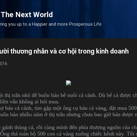
Skip to main content
 The Next World
bring you up to a Happier and more Prosperous Life
ười thương nhân và cơ hội trong kinh doanh
2016
 thị trấn nhỏ để buôn bán bể nuôi cá cảnh. Dù bể cá được c
iền vẫn không ai hỏi mua.
 bán cá cảnh, tìm gặp một ông cụ bán cá vàng, đặt mua 500 
buôn bán nhiều năm ở thị trấn nhưng chưa bao giờ bán được n
gánh thùng cá, rồi cùng mình đến phía thượng nguồn của chi
Ông thả toàn bộ 500 con cá vàng xuống chiếc kênh này. Tôi s