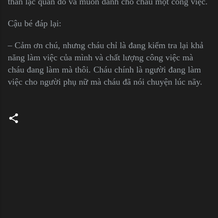
thần lạc quan đó và muốn dành cho cháu một công việc.
Cậu bé đáp lại:
– Cảm ơn chú, nhưng cháu chỉ là đang kiểm tra lại khả
năng làm việc của mình và chất lượng công việc mà
cháu đang làm mà thôi. Cháu chính là người đang làm
việc cho người phụ nữ mà cháu đã nói chuyện lúc nãy.
C
o
m
m
e
n