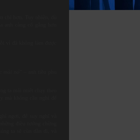
m chỉ hơn. Tuy nhiên, dù
ba anh càng cố gắng hơn
lỗi vì đã không làm được
c mài nó"
– anh tiều phu
úng ta mải miết chạy theo
ạy mà không cần nghỉ để
ghỉ ngơi, để suy nghĩ và
 những điều tưởng chừng
húng ta sẽ cùn dần đi, và