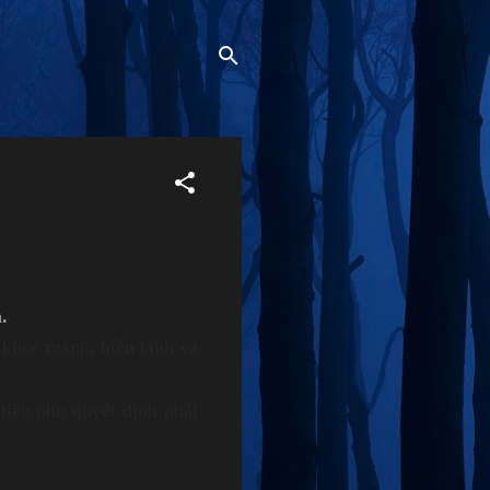
.
 khỏe mạnh, hiền lành và
tiều phu quyết định phải