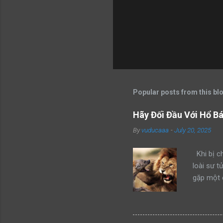
Popular posts from this bl
Hãy Đối Đầu Với Hổ B
By
vuducaaa
-
July 20, 2025
Khi bị ch
loài sư t
gặp một 
kẻ xâm ph
mình thàn
hổ đang 