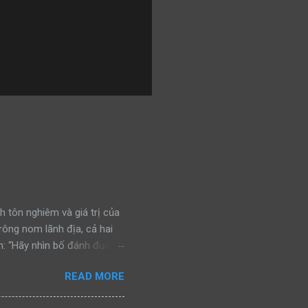
h tôn nghiêm và giá trị của
trông nom lãnh địa, cả hai
: “Hãy nhìn bố đánh đuổi
n đấu, bảo vệ khu vực của
READ MORE
ra, cả hai bắt gặp một con
nhìn bố đánh đuổi kẻ ngoại