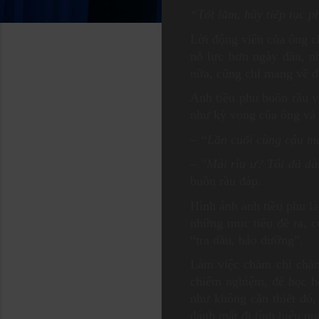
“Tốt lắm, hãy tiếp tục 
Lời động viên của ông c
nỗ lực hơn ngày đầu, n
nữa, cũng chỉ mang về đ
Anh tiều phu buồn rầu v
như kỳ vọng của ông và 
– “Lần cuối cùng cậu mà
–
"Mài rìu ư? Tôi đã dà
buồn rầu đáp.
Hình ảnh anh tiều phu là
những mục tiêu đề ra, 
“tra dầu, bảo dưỡng”.
Làm việc chăm chỉ chẳng
chiêm nghiệm, để học h
như không cần thiết đó, 
đánh mất đi tính hiệu qu