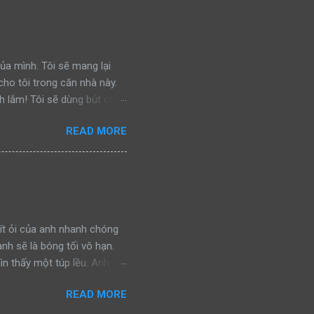
chiến đấu, bảo vệ khu vực
a lại bắt gặp một con báo
nh đuổi kẻ thù, rồi gầm lên
 của mình. Tôi sẽ mang lại
ho tôi trong căn nhà này.
h lắm! Tôi sẽ dùng bút chì
n. Tôi sẽ tu nước trực tiếp
READ MORE
c ném tung tóe. Ôi, chúng sẽ
ến sống cùng con… Tôi sẽ
hui xuống gầm giường trốn.
thịt. Tôi sẽ mắc nghẹn vì
ần áo. Và khi chúng nổi
ít ỏi của anh nhanh chóng
anh sẽ là bóng tối vô hạn.
ìn thấy một túp lều. Anh
ình ảnh đánh lừa. Nhưng giờ
READ MORE
y chính là hy vọng cuối
gần, hy vọng của anh càng