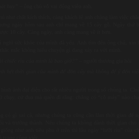
phát huy”
– ông chủ vỗ vai động viên anh.
hủ như chất kích thích, càng khích lệ anh chàng làm việc chă
hưng ngày hôm sau anh chỉ mang về 15 cây gỗ. Ngày thứ 
ược 10 cây. Càng ngày, anh càng mang về ít hơn.
ì nghĩ sức khỏe của mình đã yếu. Anh tìm đến ông chủ, xin 
thắc mắc không hiểu chuyện gì đang xảy ra với mình.
i chiếc rìu của mình là bao giờ?”
– người thương gia hỏi
nh hết thời gian của mình để đốn cây mà không để ý đến việ
 hình ảnh đại diện cho rất nhiều người trong số chúng ta. Ch
cứ chạy, cứ đua mà quên đi rằng: chẳng có “cỗ máy” nào ch
 có gì sai cả, nhưng chúng ta cũng cần lắm thời gian để n
ỏi và trưởng thành. Nếu chúng ta không dành thời gian cho
giống như anh tiều phu ở trên thì lâu ngày “lưỡi rìu” của c
ả trong công việc.