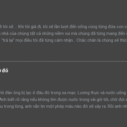
đi như thế nào mà học tập”. Rồi sư tử bố tiếp tục lao lên anh dũng 
thành công. Lại một ngày khác, hai bố con sư tử trên đường tuần tr
iếp cận khu rừng. Sư tử bố tiếp tục quay sang bảo con nhìn mình đá
à xông tới chiến đấu. Nhưng đến một ngày, khi sư tử bố t...
i tôi sẽ ... Khi tôi già đi, tôi sẽ lần lượt đến sống cùng từng đứa con
n nhà của chúng tất cả những niềm vui mà chúng đã từng mang đến c
“trả lại” mọi điều tôi đã từng cảm nhận… Chắc chắn là chúng sẽ thíc
y trên tường. Tôi sẽ nhảy trên ghế sofa với nguyên đôi giày trên châ
ồi để nguyên ngoài tủ lạnh. Tôi sẽ vo tròn giấy vệ sinh thành từng cụ
h biết bao nhỉ ! Nghĩ đến đó đã thấy vui lắm rồi. Khi tôi già đi và đ
 muối lẫn đường. Chúng sẽ lắc đầu, chạy rượt theo tôi, còn tôi sẽ c
ở đó
 gọi tôi ra ăn cơm, tôi sẽ chê không chịu ăn rau, cũng chẳng chịu ăn 
làm đổ sữa loang lổ trên bàn sau khi ói sạch cơm. Nhễu nhão đầy qu
 sẽ chạy… hy vọng nếu còn chạy được! Tôi sẽ ngồi sát mà...
i đàn ông bị lạc ở đâu đó trong sa mạc. Lương thực và nước uống 
 Anh biết rõ rằng nếu không tìm được nước trong vài giờ tới, chờ đợi 
 trong lòng, anh vẫn tin một phép màu nào đó sẽ xảy ra. Rồi anh nh
 tin vào mắt mình. Trước đó, anh đã nhiều lần bị ảo giác và những h
chẳng còn lựa chọn nào khác ngoài việc tin tưởng. Dù sao đi nữa, đâ
anh. Anh dùng chút sức lực còn lại để đi về phía túp lều. Càng tiến 