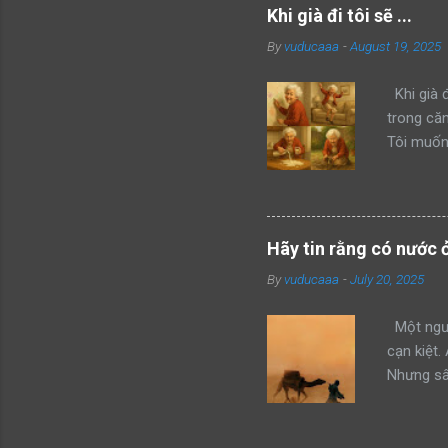
bang này 
Khi già đi tôi sẽ ...
của mình 
By
vuducaaa
-
August 19, 2025
mon men t
giận dữ v
Khi già đ
trong că
Tôi muốn 
màu vẽ đầ
từ chai r
phấn khíc
nghịch cả
Hãy tin rằng có nước 
Khi chúng
By
vuducaaa
-
July 20, 2025
cơm, rồi 
giận, tôi
Một ngườ
cạn kiệt.
Nhưng sâu
không thể
đây, anh 
cùng của 