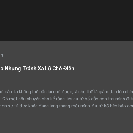
og
áo Nhưng Tránh Xa Lũ Chó Điên
ó cắn, ta không thể cắn lại chó được, vì như thế là giẫm đạp lên chín
ử. Có một câu chuyện nhỏ kể rằng, khi sư tử bố dẫn con trai mình đi 
con sư tử đực khác đang lang thang một mình. Sư tử bố bèn bảo con
ạm lãnh thổ này đi như thế nào”. Rồi sư tử bố lao lên anh dũng chiế
h công. Một ngày khác, hai bố con sư tử tiếp tục dẫn nhau đi tuần t
mon men săn mồi trong lãnh thổ. Sư tử bố quay sang bảo con: “Hãy 