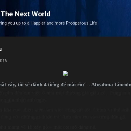
Skip to main content
 The Next World
bring you up to a Happier and more Prosperous Life
u
2016
hặt cây, tôi sẽ dành 4 tiếng để mài rìu" - Abrahma Lincoln
ều phu đến xin việc ở nhà một thương gia giàu có. Trông anh
ng gia nhận anh ngay.
 khá cao, điều kiện làm việc cũng rất tốt. Chính vì thế anh 
 đáng với những gì được trả. Anh cầm rìu vào rừng đốn gỗ.
 phu mang về 18 cây gỗ – một con số đáng nể.