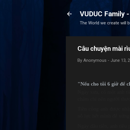
VUDUC Family -
The World we create will 
Câu chuyện mài rì
By
Anonymous
-
June 13, 
"Nếu cho tôi 6 giờ để c
Ngày xưa, có một anh ti
chăm chỉ nên người thươ
Tiền công anh được nhận
nỗ lực hết mình để xứng
Ngày đầu tiên, anh tiều