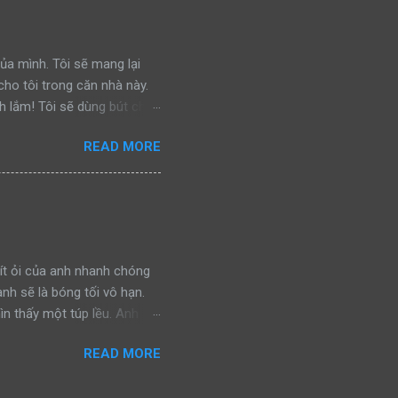
a lại bắt gặp một con báo
nh đuổi kẻ thù, rồi gầm lên
 của mình. Tôi sẽ mang lại
ho tôi trong căn nhà này.
h lắm! Tôi sẽ dùng bút chì
n. Tôi sẽ tu nước trực tiếp
READ MORE
c ném tung tóe. Ôi, chúng sẽ
ến sống cùng con… Tôi sẽ
hui xuống gầm giường trốn.
thịt. Tôi sẽ mắc nghẹn vì
ần áo. Và khi chúng nổi
ít ỏi của anh nhanh chóng
anh sẽ là bóng tối vô hạn.
ìn thấy một túp lều. Anh
ình ảnh đánh lừa. Nhưng giờ
READ MORE
y chính là hy vọng cuối
gần, hy vọng của anh càng