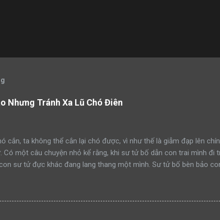
og
áo Nhưng Tránh Xa Lũ Chó Điên
ó cắn, ta không thể cắn lại chó được, vì như thế là giẫm đạp lên chín
ử. Có một câu chuyện nhỏ kể rằng, khi sư tử bố dẫn con trai mình đi 
con sư tử đực khác đang lang thang một mình. Sư tử bố bèn bảo con
ạm lãnh thổ này đi như thế nào”. Rồi sư tử bố lao lên anh dũng chiế
h công. Một ngày khác, hai bố con sư tử tiếp tục dẫn nhau đi tuần t
mon men săn mồi trong lãnh thổ. Sư tử bố quay sang bảo con: “Hãy 
đi như thế nào mà học tập”. Rồi sư tử bố tiếp tục lao lên anh dũng 