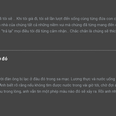
thành công. Lại một ngày khác, hai bố con sư tử trên đường tuần tr
iếp cận khu rừng. Sư tử bố tiếp tục quay sang bảo con nhìn mình đá
à xông tới chiến đấu. Nhưng đến một ngày, khi sư tử bố t...
i tôi sẽ ... Khi tôi già đi, tôi sẽ lần lượt đến sống cùng từng đứa con
n nhà của chúng tất cả những niềm vui mà chúng đã từng mang đến c
“trả lại” mọi điều tôi đã từng cảm nhận… Chắc chắn là chúng sẽ thíc
y trên tường. Tôi sẽ nhảy trên ghế sofa với nguyên đôi giày trên châ
ồi để nguyên ngoài tủ lạnh. Tôi sẽ vo tròn giấy vệ sinh thành từng cụ
h biết bao nhỉ ! Nghĩ đến đó đã thấy vui lắm rồi. Khi tôi già đi và đ
 muối lẫn đường. Chúng sẽ lắc đầu, chạy rượt theo tôi, còn tôi sẽ c
ở đó
 gọi tôi ra ăn cơm, tôi sẽ chê không chịu ăn rau, cũng chẳng chịu ăn 
làm đổ sữa loang lổ trên bàn sau khi ói sạch cơm. Nhễu nhão đầy qu
 sẽ chạy… hy vọng nếu còn chạy được! Tôi sẽ ngồi sát mà...
i đàn ông bị lạc ở đâu đó trong sa mạc. Lương thực và nước uống 
 Anh biết rõ rằng nếu không tìm được nước trong vài giờ tới, chờ đợi 
 trong lòng, anh vẫn tin một phép màu nào đó sẽ xảy ra. Rồi anh nh
 tin vào mắt mình. Trước đó, anh đã nhiều lần bị ảo giác và những h
chẳng còn lựa chọn nào khác ngoài việc tin tưởng. Dù sao đi nữa, đâ
anh. Anh dùng chút sức lực còn lại để đi về phía túp lều. Càng tiến 