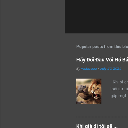
Popular posts from this bl
Hãy Đối Đầu Với Hổ B
By
vuducaaa
-
July 20, 2025
Khi bị ch
loài sư t
gặp một 
kẻ xâm ph
mình thàn
hổ đang 
bang này 
Khi già đi tôi sẽ ...