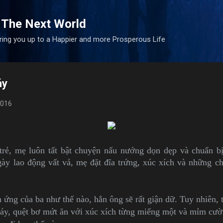
Skip to main content
 The Next World
bring you up to a Happier and more Prosperous Life
áy
2016
trẻ, mẹ luôn tất bật chuyện nấu nướng dọn dẹp và chuẩn b
gày lao động vất vả, mẹ đặt đĩa trứng, xúc xích và những c
ứng của ba như thế nào, hẳn ông sẽ rất giận dữ. Tuy nhiên, 
háy, quệt bơ mứt ăn với xúc xích từng miếng một và mỉm cườ