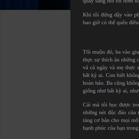
quay sang hỏi tôi hôm na
Khi tôi đứng dậy vào ph
bao giờ có thể quên điều
Tối muộn đó, ba vào giư
thực sự thích ăn những c
vả cả ngày và mẹ thực s
bất kỳ ai. Con biết khô
hoàn hảo. Ba cũng không
giống như bất kỳ ai, như
Cái mà tôi học được tr
những nét độc đáo của n
tảng cơ bản cho mọi mối
hạnh phúc của bạn trong