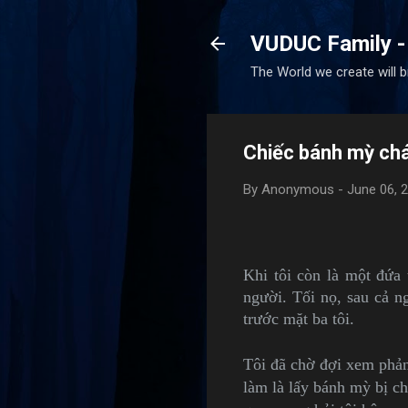
VUDUC Family -
The World we create will 
Chiếc bánh mỳ ch
By
Anonymous
-
June 06, 
Khi tôi còn là một đứa 
người. Tối nọ, sau cả n
trước mặt ba tôi.
Tôi đã chờ đợi xem phản 
làm là lấy bánh mỳ bị c