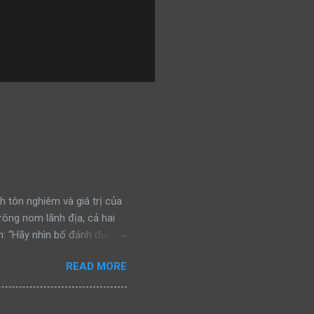
h tôn nghiêm và giá trị của
trông nom lãnh địa, cả hai
: “Hãy nhìn bố đánh đuổi
n đấu, bảo vệ khu vực của
READ MORE
ra, cả hai bắt gặp một con
nhìn bố đánh đuổi kẻ ngoại
chiến đấu, bảo vệ khu vực