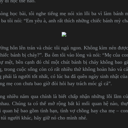
y đi học thế nào.
òng học bài, tôi nghe tiếng mẹ nói xin lỗi ba vì làm bánh 
 ba tôi nói: “Em yêu à, anh rất thích những chiếc bánh mỳ ch
ờng hôn lên trán và chúc tôi ngủ ngon. Không kìm nén được, 
hiếc bánh bị cháy?”. Ba ôm tôi vào lòng và nói: “Mẹ của con
ự mệt, bên cạnh đó chỉ một chút bánh bị cháy không bao g
ng, trong cuộc sống còn có rất nhiều thứ không hoàn hảo và 
 phải là người tốt nhất, có lúc ba đã quên ngày sinh nhật củ
ng mẹ con chưa bao giờ đòi hỏi hay trách móc gì cả”.
ong nhiều năm qua chính là biết chấp nhận những lỗi lầm c
hau. Chúng ta có thể mở rộng bất kì mối quan hệ nào, thực
 quan hệ bao gồm tình bạn, tình vợ chồng hay cha mẹ – con
 túi người khác, hãy giữ nó cho mình nhé.