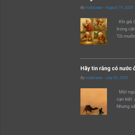
của mình 
By
vuducaaa
-
August 19, 2025
mon men t
giận dữ v
Khi già đ
trong că
Tôi muốn 
màu vẽ đầ
từ chai r
phấn khíc
nghịch cả
Hãy tin rằng có nước 
Khi chúng
By
vuducaaa
-
July 20, 2025
cơm, rồi 
giận, tôi
Một ngườ
cạn kiệt.
Nhưng sâu
không thể
đây, anh 
cùng của 