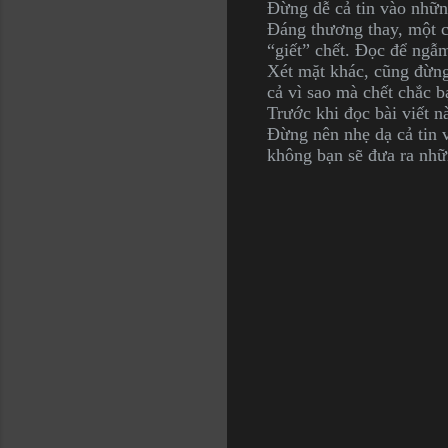
Đừng dễ cả tin vào những
Đáng thương thay, một c
“giết” chết. Đọc để ngẫ
Xét mặt khác, cũng đừng
cả vì sao mà chết chắc b
Trước khi đọc bài viết n
Đừng nên nhẹ dạ cả tin v
không bạn sẽ đưa ra nhữ
C
o
m
m
e
n
t