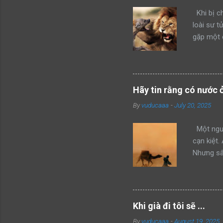
Khi bị ch
loài sư t
gặp một 
kẻ xâm ph
mình thàn
hổ đang 
bang này 
Hãy tin rằng có nước 
của mình 
By
vuducaaa
-
July 20, 2025
mon men t
giận dữ v
Một ngườ
cạn kiệt.
Nhưng sâu
không thể
đây, anh 
cùng của 
lớn dần 
Khi già đi tôi sẽ ...
sao túp 
By
vuducaaa
-
August 19, 2025