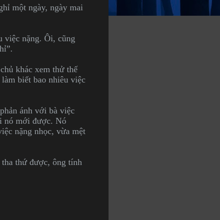
ghỉ một ngày, ngày mai
 việc nặng. Ôi, cũng
hỉ”.
chủ khác xem thử thế
 làm biết bao nhiêu việc
 phản ánh với bà việc
lại nó mới được. Nó
việc nặng nhọc, vừa mệt
tha thứ được, ông tính