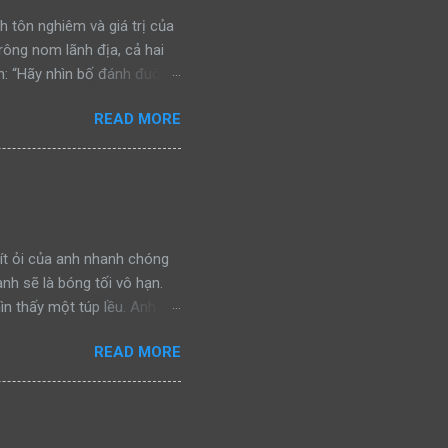
h tôn nghiêm và giá trị của
trông nom lãnh địa, cả hai
: “Hãy nhìn bố đánh đuổi
n đấu, bảo vệ khu vực của
READ MORE
ra, cả hai bắt gặp một con
nhìn bố đánh đuổi kẻ ngoại
chiến đấu, bảo vệ khu vực
a lại bắt gặp một con báo
nh đuổi kẻ thù, rồi gầm lên
ít ỏi của anh nhanh chóng
anh sẽ là bóng tối vô hạn.
ìn thấy một túp lều. Anh
ình ảnh đánh lừa. Nhưng giờ
READ MORE
y chính là hy vọng cuối
gần, hy vọng của anh càng
đó! Nhưng tại sao vậy? Tại
đây suốt nhiều năm. Dẫu