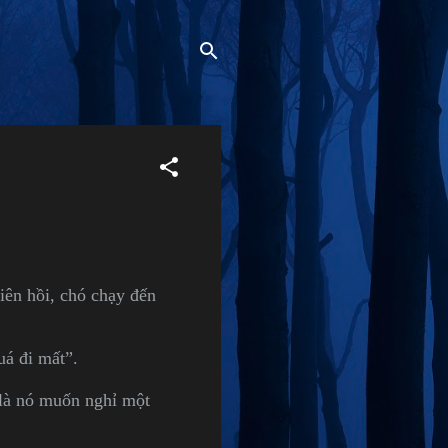
iên hồi, chó chạy đến
uá đi mất”.
i là nó muốn nghỉ một