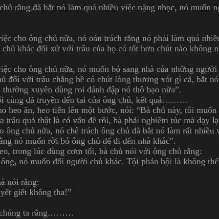
chủ rằng đã bắt nó làm quá nhiều việc nặng nhọc, nó muốn n
ệc cho ông chủ nữa, nó oán trách rằng nó phải làm quá nhiều
chủ khác đối xử với trâu của họ có tốt hơn chút nào không n
iệc cho ông chủ nữa, nó muốn bỏ sang nhà của những người 
hủ đối với trâu chẳng hề có chút lòng thương xót gì cả, bắt nó
n thường xuyên dùng roi đánh đập nó thô bạo nữa”.
ối cùng đã truyền đến tai của ông chủ, kết quả………
o heo ăn, heo tiến lên một bước, nói: “Bà chủ này, tôi muốn
a trâu quả thật là có vấn đề rồi, bà phải nghiêm túc mà dạy 
 ông chủ nữa, nó chê trách ông chủ đã bắt nó làm rất nhiều 
rằng nó muốn rời bỏ ông chủ để đi đến nhà khác”.
o, trong lúc dùng cơm tối, bà chủ nói với ông chủ rằng:
ông, nó muốn đổi người chủ khác. Tội phản bội là không thể 
à nói rằng:
yết giết không tha!”
i chúng ta rằng………