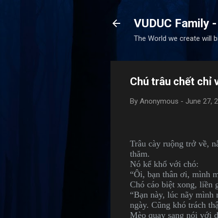
VUDUC Family -
The World we create will 
Chú trâu chết chỉ 
By
Anonymous
-
June 27, 
Trâu cày ruộng trở về, 
thăm.
Nó kể khổ với chó:
“Ôi, bạn thân ơi, mình 
Chó cáo biệt xong, liền
“Bạn này, lúc nãy mình m
ngày. Cũng khó trách thậ
Mèo quay sang nói với d