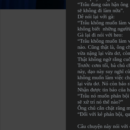
“Trâu đang oán hận ông 
sẽ không đi làm nữa”.
Dê nói lại với gà:
“Trâu không muốn làm vi
không biết những người 
Gà lại đi nói với heo:
“Trâu không muốn làm v
nào. Cũng thật là, ông c
vừa nặng lại vừa dơ, cò
Thật không ngờ rằng cu
Trước cơm tối, bà chủ ch
này, dạo này suy nghĩ củ
không muốn làm việc cho
lại vừa dơ. Nó còn bảo 
Nhận được tin báo của he
“Trâu nó muốn phản bội 
sẽ xử trí nó thế nào?”
Ông chủ cắn chặt răng m
“Đối với kẻ phản bội, qu
Câu chuyện này nói vớ