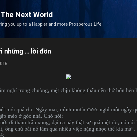
Skip to main content
 The Next World
bring you up to a Happier and more Prosperous Life
vì những … lời đồn
2016
nằm nghỉ trong chuồng, mệt chịu không thấu nên thở hổn hển l
mệt mỏi quá rồi. Ngày mai, mình muốn được nghỉ một ngày q
 gặp mèo ở góc nhà. Chó nói:
ới đi thăm trâu xong, đại ca này thật sự quá mệt rồi, nó nó
t, ông chủ bắt nó làm quá nhiều việc nặng nhọc thế kia mà”.
ê: