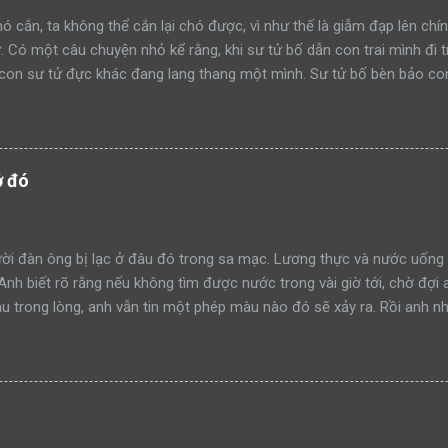
ó cắn, ta không thể cắn lại chó được, vì như thế là giẫm đạp lên chín
ử. Có một câu chuyện nhỏ kể rằng, khi sư tử bố dẫn con trai mình đi 
con sư tử đực khác đang lang thang một mình. Sư tử bố bèn bảo con
ạm lãnh thổ này đi như thế nào”. Rồi sư tử bố lao lên anh dũng chiế
h công. Một ngày khác, hai bố con sư tử tiếp tục dẫn nhau đi tuần t
mon men săn mồi trong lãnh thổ. Sư tử bố quay sang bảo con: “Hãy 
đi như thế nào mà học tập”. Rồi sư tử bố tiếp tục lao lên anh dũng 
ở đó
thành công. Lại một ngày khác, hai bố con sư tử trên đường tuần tr
iếp cận khu rừng. Sư tử bố tiếp tục quay sang bảo con nhìn mình đá
à xông tới chiến đấu. Nhưng đến một ngày, khi sư tử bố t...
i đàn ông bị lạc ở đâu đó trong sa mạc. Lương thực và nước uống 
 Anh biết rõ rằng nếu không tìm được nước trong vài giờ tới, chờ đợi 
 trong lòng, anh vẫn tin một phép màu nào đó sẽ xảy ra. Rồi anh nh
 tin vào mắt mình. Trước đó, anh đã nhiều lần bị ảo giác và những h
chẳng còn lựa chọn nào khác ngoài việc tin tưởng. Dù sao đi nữa, đâ
anh. Anh dùng chút sức lực còn lại để đi về phía túp lều. Càng tiến 
và lần này may mắn cũng đứng về phía anh. Thật sự có một túp lều ở 
lều hoàn toàn hoang vắng? Dường như đã không có ai đặt chân đến 