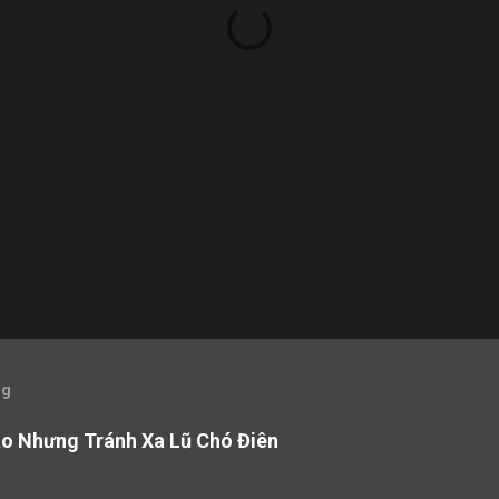
og
áo Nhưng Tránh Xa Lũ Chó Điên