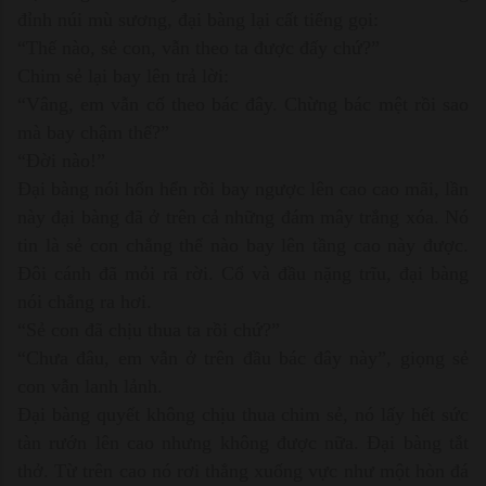
đỉnh núi mù sương, đại bàng lại cất tiếng gọi:
“Thế nào, sẻ con, vẫn theo ta được đấy chứ?”
Chim sẻ lại bay lên trả lời:
“Vâng, em vẫn cố theo bác đây. Chừng bác mệt rồi sao
mà bay chậm thế?”
“Ðời nào!”
Ðại bàng nói hổn hển rồi bay ngược lên cao cao mãi, lần
này đại bàng đã ở trên cả những đám mây trắng xóa. Nó
tin là sẻ con chẳng thể nào bay lên tầng cao này được.
Ðôi cánh đã mỏi rã rời. Cổ và đầu nặng trĩu, đại bàng
nói chẳng ra hơi.
“Sẻ con đã chịu thua ta rồi chứ?”
“Chưa đâu, em vẫn ở trên đầu bác đây này”, giọng sẻ
con vẫn lanh lảnh.
Ðại bàng quyết không chịu thua chim sẻ, nó lấy hết sức
tàn rướn lên cao nhưng không được nữa. Ðại bàng tắt
thở. Từ trên cao nó rơi thẳng xuống vực như một hòn đá