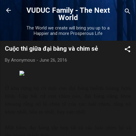
Skip to main content
VUDUC Family - The Next
World
The World we create will bring you up to a
Happier and more Prosperous Life
Cuộc thi giữa đại bàng và chim sẻ
By
Anonymous
-
June 26, 2016
Ở khu rừng nọ có một con đại bàng huênh hoang hợm
hĩnh. Gặp bất cứ con chim nào, đại bàng cũng khoe
khoang rằng nó là chúa tể của các loài chim, rằng nó
khỏe nhất, kêu to nhất, bay cao nhất.
Một hôm, đại bàng tập hợp tất cả các loài chim lại và
lên giọng thách thức: