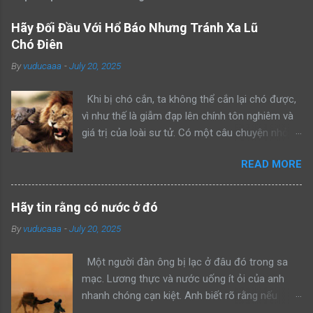
Hãy Đối Đầu Với Hổ Báo Nhưng Tránh Xa Lũ
Chó Điên
By
vuducaaa
-
July 20, 2025
Khi bị chó cắn, ta không thể cắn lại chó được,
vì như thế là giẫm đạp lên chính tôn nghiêm và
giá trị của loài sư tử. Có một câu chuyện nhỏ
kể rằng, khi sư tử bố dẫn con trai mình đi trông
READ MORE
nom lãnh địa, cả hai gặp một con sư tử đực
khác đang lang thang một mình. Sư tử bố bèn
bảo con: “Hãy nhìn bố đánh đuổi kẻ xâm phạm
Hãy tin rằng có nước ở đó
lãnh thổ này đi như thế nào”. Rồi sư tử bố lao
By
vuducaaa
-
July 20, 2025
lên anh dũng chiến đấu, bảo vệ khu vực của
mình thành công. Một ngày khác, hai bố con sư
Một người đàn ông bị lạc ở đâu đó trong sa
tử tiếp tục dẫn nhau đi tuần tra, cả hai bắt gặp
mạc. Lương thực và nước uống ít ỏi của anh
một con hổ đang mon men săn mồi trong lãnh
nhanh chóng cạn kiệt. Anh biết rõ rằng nếu
thổ. Sư tử bố quay sang bảo con: “Hãy nhìn bố
không tìm được nước trong vài giờ tới, chờ đợi