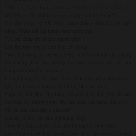
“Hỡi các loài chim, trong các người có kẻ nào dám đọ
sức kêu to, ăn nhiều, bay cao cùng ta không nào?”
Cả bầy chim sợ hãi nhìn nhau chẳng dám ho he một
tiếng. Thấy thế đại bàng càng được thế:
“Ta bất chấp tất cả các ngươi đấy”.
Lúc ấy, một chú sẻ con bèn lên tiếng:
“Bác đại bàng ơi, thi ăn nhiều, kêu to với bác thì chúng
em chẳng dám rồi, nhưng thi bay cao với bác thì em
cũng thử một lần xem sao”.
Cả đại bàng lẫn các loài chim khác đều sửng sốt ngoảnh
lại nhìn chim sẻ nhưng nó không hề nao núng.
Cuộc thi bắt đầu. Ðại bàng vỗ cánh bay lên. Khi đã bay
cao hơn cả những ngọn cây cao nhất, đại bàng liền gọi:
“Ê, sẻ con chết rấp ở đâu rồi?”
Lúc ấy sẻ bay lên đầu đại bàng, đáp:
“Em đây, bác cứ yên tâm, em không bỏ cuộc đâu”.
Ðại bàng cố sức bay cao lên nữa. Khi cao hơn cả những