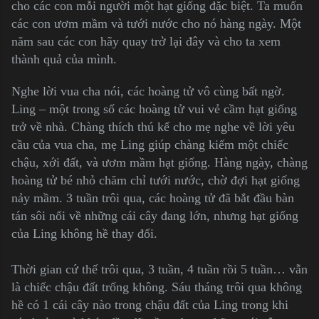
cho các con mỗi người một hạt giống đặc biệt. Ta muốn
các con ươm mầm và tưới nước cho nó hàng ngày. Một
năm sau các con hãy quay trở lại đây và cho ta xem
thành quả của mình.
Nghe lời vua cha nói, các hoàng tử vô cùng bất ngờ.
Ling – một trong số các hoàng tử vui vẻ cầm hạt giống
trở về nhà. Chàng thích thú kể cho mẹ nghe về lời yêu
cầu của vua cha, mẹ Ling giúp chàng kiếm một chiếc
chậu, xới đất, và ươm mầm hạt giống. Hàng ngày, chàng
hoàng tử bé nhỏ chăm chỉ tưới nước, chờ đợi hạt giống
nảy mầm. 3 tuần trôi qua, các hoàng tử đã bắt đầu bàn
tán sôi nổi về những cái cây đang lớn, nhưng hạt giống
của Ling không hề thay đổi.
Thời gian cứ thế trôi qua, 3 tuần, 4 tuần rồi 5 tuần… vẫn
là chiếc chậu đất trống không. Sáu tháng trôi qua không
hề có 1 cái cây nào trong chậu đất của Ling trong khi