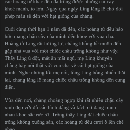
các hoàng tử khác đều đã trồng được những cái cây
khoẻ mạnh, to lớn. Ngày qua ngày Ling lặng lẽ chờ đợi
phép màu sẽ đến với hạt giống của chàng.
Cuối cùng thời hạn 1 năm đã đến, các hoàng tử đều háo
hức mang chậu cây của mình đến khoe với vua cha.
Hoàng tử Ling rất lưỡng lự, chàng không hề muốn đến
gặp nhà vua với một chiếc chậu trống không như vậy.
Thấy Ling ủ dột, mất ăn mất ngủ, mẹ Ling khuyên
chàng hãy nói thật với vua cha về cái hạt giống của
mình. Nghe những lời mẹ nói, lòng Ling bỗng nhiên thắt
lại, chàng lặng lẽ mang chiếc chậu trống không đến cung
điện.
Vừa đến nơi, chàng choáng ngợp khi rất nhiều chậu cây
xinh đẹp với đủ các hình dáng và kích cỡ đang tranh
nhau khoe sắc rực rỡ. Trông thấy Ling đặt chiếc chậu
trống không xuống sàn, các hoàng tử đều cười ồ lên chế
nhạo.