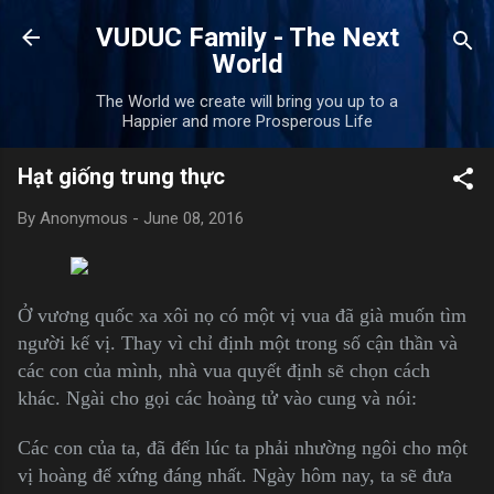
Skip to main content
VUDUC Family - The Next
World
The World we create will bring you up to a
Happier and more Prosperous Life
Hạt giống trung thực
By
Anonymous
-
June 08, 2016
Ở vương quốc xa xôi nọ có một vị vua đã già muốn tìm
người kế vị. Thay vì chỉ định một trong số cận thần và
các con của mình, nhà vua quyết định sẽ chọn cách
khác. Ngài cho gọi các hoàng tử vào cung và nói:
Các con của ta, đã đến lúc ta phải nhường ngôi cho một
vị hoàng đế xứng đáng nhất. Ngày hôm nay, ta sẽ đưa