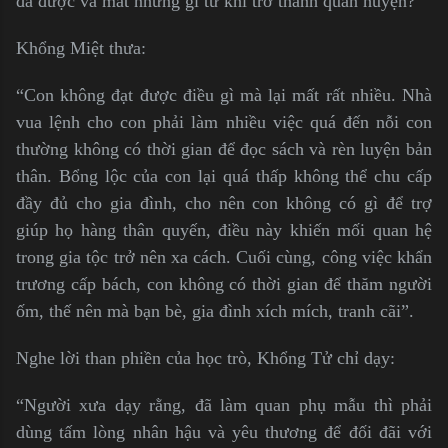
đã được và mất những gì từ khi trở thành quan huyện?”
Khổng Miệt thưa:
“Con không đạt được điều gì mà lại mất rất nhiều. Nhà
vua lệnh cho con phải làm nhiều việc quá đến nỗi con
thường không có thời gian để đọc sách và rèn luyện bản
thân. Bổng lộc của con lại quá thấp không thể chu cấp
đầy đủ cho gia đình, cho nên con không có gì để trợ
giúp họ hàng thân quyến, điều này khiến mối quan hệ
trong gia tộc trở nên xa cách. Cuối cùng, công việc khẩn
trương cấp bách, con không có thời gian để thăm người
ốm, thế nên mà bạn bè, gia đình xích mích, tranh cãi”.
Nghe lời than phiền của học trò, Khổng Tử chỉ dạy:
“Người xưa dạy rằng, đã làm quan phụ mẫu thì phải
dùng tấm lòng nhân hậu và yêu thương để đối đãi với