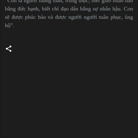
“Con là người thẳng thắn, trung thực; biết giáo huấn dân
bằng đức hạnh, biết chỉ đạo dân bằng sự nhân hậu. Con
sẽ được phúc báo và được người người tuân phục, ủng
hộ”.
C
o
m
m
e
n
t
s