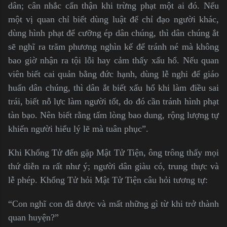
dân; cân nhắc cẩn thận khi trừng phạt một ai đó. Nếu
một vị quan chỉ biết dùng luật để chỉ đạo người khác,
dùng hình phạt để cưỡng ép dân chúng, thì dân chúng ắt
sẽ nghĩ ra trăm phương nghìn kế để tránh né mà không
bao giờ nhận ra tội lỗi hay cảm thấy xấu hổ. Nếu quan
viên biết cai quản bằng đức hạnh, dùng lễ nghi để giáo
huấn dân chúng, thì dân ắt biết xấu hổ khi làm điều sai
trái, biết nỗ lực làm người tốt, do đó cần tránh hình phạt
tàn bạo. Nên biết rằng tấm lòng bao dung, rộng lượng tự
khiến người hiểu lý lẽ mà tuân phục”.
Khi Khổng Tử đến gặp Mật Tử Tiện, ông trông thấy mọi
thứ diễn ra rất như ý; người dân giàu có, trung thực và
lễ phép. Khổng Tử hỏi Mật Tử Tiện câu hỏi tương tự:
“Con nghĩ con đã được và mất những gì từ khi trở thành
quan huyện?”