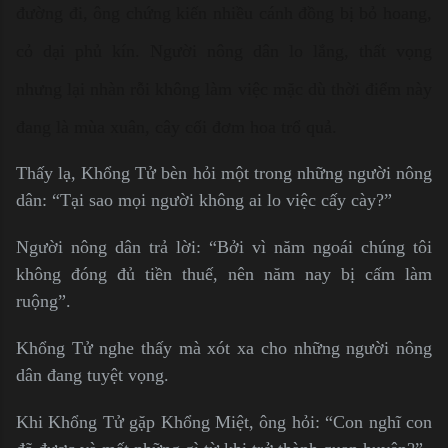
đường đi, ông chứng kiến nhiều cánh đồng bị bỏ hoang,
cỏ dại phủ kín. Người nông dân lo lắng, thất vọng
nhưng lại nhàn rỗi không làm việc mặc dù thời điểm này
đang là mùa xuân, cây cối đơm hoa trổ quả.
Thấy lạ, Khổng Tử bèn hỏi một trong những người nông
dân: “Tại sao mọi người không ai lo việc cấy cày?”
Người nông dân trả lời: “Bởi vì năm ngoái chúng tôi
không đóng đủ tiền thuế, nên năm nay bị cấm làm
ruộng”.
Khổng Tử nghe thấy mà xót xa cho những người nông
dân đang tuyệt vọng.
Khi Khổng Tử gặp Khổng Miệt, ông hỏi: “Con nghĩ con