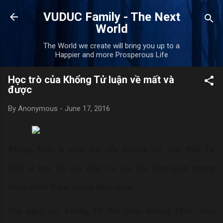
Skip to main content
VUDUC Family - The Next
World
The World we create will bring you up to a
Happier and more Prosperous Life
Học trò của Khổng Tử luận về mất và
được
By
Anonymous
-
June 17, 2016
Khổng Miệt là cháu trai của Khổng Tử, còn Mật Tử
Tiện là học trò của ông. Cả hai đều làm quan nhưng
nhậm chức ở hai huyện khác nhau.
Một ngày nọ, Khổng Tử đến thăm Khổng Miệt. Trên