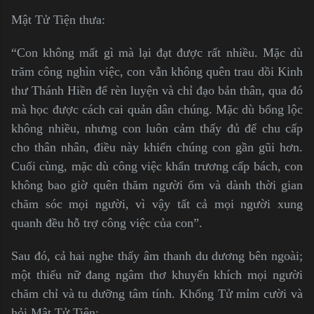
Mật Tử Tiện thưa:
“Con không mất gì mà lại đạt được rất nhiều. Mặc dù
trăm công nghìn việc, con vẫn không quên trau dồi Kinh
thư Thánh Hiền để rèn luyện và chỉ đạo bản thân, qua đó
mà học được cách cai quản dân chúng. Mặc dù bổng lộc
không nhiều, nhưng con luôn cảm thấy đủ để chu cấp
cho thân nhân, điều này khiến chúng con gần gũi hơn.
Cuối cùng, mặc dù công việc khẩn trương cấp bách, con
không bao giờ quên thăm người ốm và dành thời gian
chăm sóc mọi người, vì vậy tất cả mọi người xung
quanh đều hỗ trợ công việc của con”.
Sau đó, cả hai nghe thấy âm thanh du dương bên ngoài;
một thiếu nữ đang ngâm thơ khuyến khích mọi người
chăm chỉ và tu dưỡng tâm tính. Khổng Tử mỉm cười và
hỏi Mật Tử Tiện: