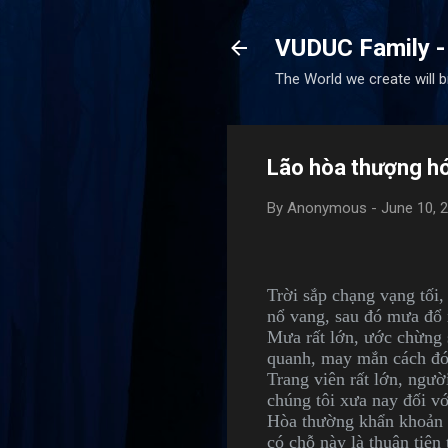
VUDUC Family -
The World we create will 
Lão hòa thượng hóa
By
Anonymous
-
June 10, 
Trời sắp chạng vạng tối
nổ vang, sau đó mưa đổ 
Mưa rất lớn, ước chừng s
quanh, may mắn cách đó 
Trang viên rất lớn, ngườ
chúng tôi xưa nay đối vớ
Hòa thường khẩn khoản n
có chỗ này là thuận tiện 