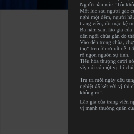
Người hầu nói: “Tôi khôn
Một lúc sau người gác cử
nghỉ một đêm, người hầu
trang viên, rồi mặc kệ m
Ba năm sau, lão gia của 
đến ngôi chùa gần đó thắ
Vào đến trong chùa, chợ
thọ” treo ở nơi rất dễ th
rõ ngọn nguồn sự tình.
Tiểu hòa thượng cười nói
về, nói có một vị thí ch
Trụ trì mỗi ngày đều tụn
nghiệt đã kết với vị thí 
không rõ”.
Lão gia của trang viên ng
vị mạnh thường quân củ