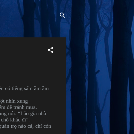
iên có tiếng sấm ầm ầm
uột nhìn xung
đêm để tránh mưa.
ùng nói: “Lão gia nhà
 chỗ khác đi”.
uán trọ nào cả, chỉ còn