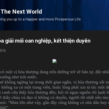
Skip to main content
 The Next World
bring you up to a Happier and more Prosperous Life
 giải mối oan nghiệp, kết thiện duyên
2016
, có một vị hòa thượng đang trên đường trở về bản tự, đột nh
xuống như trút nước.
ẽ không ngừng lại trong thời gian ngắn, vị hòa thượng sốt r
không xa có một trang viên, buộc lòng phải xin tá túc một 
i canh cửa thấy hòa thượng đến, hỏi rõ ngọn nguồn rồi lạnh l
i thầy chùa và đạo sĩ không có duyên, người tốt nhất nên tìm
ói: “Mưa lớn như vậy, gần đây cũng không có nhà dân hay q
thôi”.