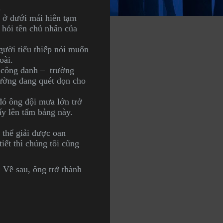
.
n ở dưới mái hiên tạm
 hỏi tên chủ nhân của
Người tiểu thiếp nói muốn
oài.
– công danh – trường
 thường đang quét dọn cho
 đó ông đội mưa lớn trở
ấy lên tấm bảng này.
 thể giải được oan
tiết thì chúng tôi cũng
. Về sau, ông trở thành