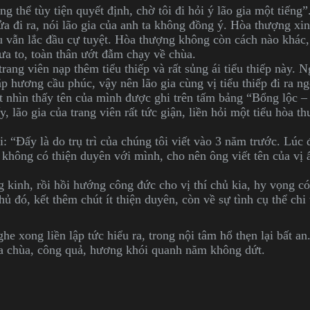
g thể tùy tiện quyết định, chờ tôi đi hỏi ý lão gia một tiếng”
a đi ra, nói lão gia của anh ta không đồng ý. Hòa thượng xi
 vẫn lắc đầu cự tuyệt. Hòa thượng không còn cách nào khác,
ưa to, toàn thân ướt đẫm chạy về chùa.
trang viên nạp thêm tiểu thiếp và rất sủng ái tiểu thiếp này. 
p hương cầu phúc, vậy nên lão gia cùng vị tiểu thiếp đi ra ng
t nhìn thấy tên của mình được ghi trên tấm bảng “Bổng lộc 
ấy, lão gia của trang viên rất tức giận, liền hỏi một tiểu hòa
: “Đấy là do trụ trì của chúng tôi viết vào 3 năm trước. Lúc
ủ không có thiện duyên với mình, cho nên ông viết tên của vị 
g kinh, rồi hồi hướng công đức cho vị thí chủ kia, hy vọng có
chủ đó, kết thêm chút ít thiện duyên, còn về sự tình cụ thể chi 
he xong liền lập tức hiểu ra, trong nội tâm hổ thẹn lại bất an
a chùa, công quả, hương khói quanh năm không dứt.