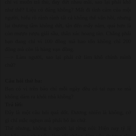
chỉ vì muốn trả thù, day dứt nhau mãi, sao lại phải khổ
như thế? Liệu có đáng không? Mất đi tình cảm của một
người, hiểu rõ rành rành tất cả không thể vãn hồi, nhưng
lại thương tâm không dứt, tận đến mấy năm, quá hơn là
còn mượn rượu giải sầu, thân xác hoang tàn. Chẳng phải
bạn đang chỉ vì 100 đồng mà hao tổn không chỉ 200
đồng mà còn là hàng vạn đồng.
—> Làm người, sao lại phải cứ làm khổ chính mình
chứ?
Câu hỏi thứ ba:
Bạn có vì trên báo chí mỗi ngày đều có tai nạn xe mà
không dám ra khỏi nhà không?
Trả lời:
Đây là một câu hỏi quá dốt. Đương nhiên là không, cớ
gì chỉ mắc nghẹn mà phải bỏ ăn chứ.
Thế nhưng, không ít người lại từng nói: Hiện nay tỷ lệ
ly hôn cao như vậy, làm tôi chẳng dám yêu thương rồi.