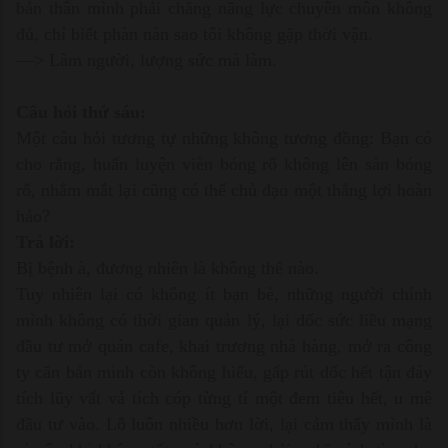
bản thân mình phải chăng năng lực chuyên môn không
đủ, chỉ biết phàn nàn sao tôi không gặp thời vận.
—> Làm người, lượng sức mà làm.
Câu hỏi thứ sáu:
Một câu hỏi tương tự những không tương đồng: Bạn có
cho rằng, huấn luyện viên bóng rổ không lên sân bóng
rổ, nhắm mắt lại cũng có thể chủ đạo một thắng lợi hoàn
hảo?
Trả lời:
Bị bệnh à, đương nhiên là không thể nào.
Tuy nhiên lại có không ít bạn bè, những người chính
mình không có thời gian quản lý, lại dốc sức liều mạng
đầu tư mở quán cafe, khai trương nhà hàng, mở ra công
ty căn bản mình còn không hiểu, gấp rút dốc hết tận đáy
tích lũy vất vả tích cóp từng tí một đem tiêu hết, u mê
đầu tư vào. Lỗ luôn nhiều hơn lời, lại cảm thấy mình là