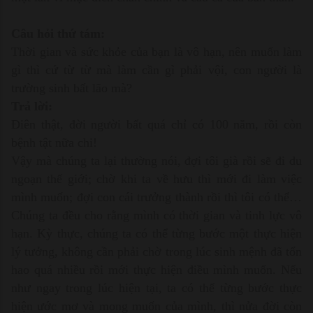
Câu hỏi thứ tám:
Thời gian và sức khỏe của bạn là vô hạn, nên muốn làm
gì thì cứ từ từ mà làm cần gì phải vội, con người là
trường sinh bất lão mà?
Trả lời:
Điên thật, đời người bất quá chỉ có 100 năm, rồi còn
bệnh tật nữa chi!
Vậy mà chúng ta lại thường nói, đợi tôi già rồi sẽ đi du
ngoạn thế giới; chờ khi ta về hưu thì mới đi làm việc
mình muốn; đợi con cái trưởng thành rồi thì tôi có thể…
Chúng ta đều cho rằng mình có thời gian và tinh lực vô
hạn. Kỳ thực, chúng ta có thể từng bước một thực hiện
lý tưởng, không cần phải chờ trong lúc sinh mệnh đã tổn
hao quá nhiều rồi mới thực hiện điều mình muốn. Nếu
như ngay trong lúc hiện tại, ta có thể từng bước thực
hiện ước mơ và mong muốn của mình, thì nửa đời còn