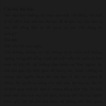
Câu hỏi thứ hai:
Nếu như bạn không cẩn thận làm mất 100 đồng, chỉ biết
là nó rớt ở một nơi nào đó bạn đã đi qua rồi, vậy bạn có
tốn 200 đồng tiền xe để quay lại tìm 100 đồng đó
không?
Trả lời:
Một câu hỏi siêu ngốc.
Thế nhưng, những sự việc tương tự lại phát sinh không
ngừng trong đời sống. Làm sai một việc rồi, hiểu rõ bản
thân có vấn đề, lại không chịu nhận sai lầm, ngược lại
còn tốn gấp bội thời gian để tìm lý do, khiến những ấn
tượng của người khác đối với bạn vì thế mà giảm đi
nhiều. Bị người ta mắng cho một câu, thì bạn lại tốn vô
số thời gian khổ sở, đạo lý tương đồng như vậy. Vì một
chút việc cỏn con mà nổi giận, không tiếc tổn hại người
khác, gây bất lợi cho bản thân, rồi không tiếc thời gian,