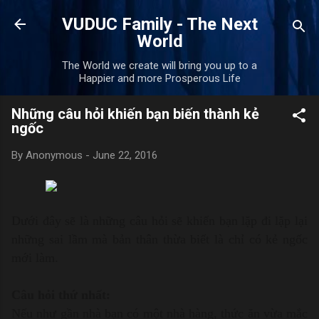
Skip to main content
VUDUC Family - The Next
World
The World we create will bring you up to a
Happier and more Prosperous Life
Những câu hỏi khiến bạn biến thành kẻ
ngốc
By
Anonymous
-
June 22, 2016
Dưới đây sẽ là những câu hỏi sẽ khiến bạn lặp đi lặp lại
những sai lầm mà bản thân thừa biết là chỉ có kẻ ngốc
mới làm.
Câu hỏi thứ nhất:
Nếu như gần nhà bạn có một nhà hàng, thức ăn vừa mắc