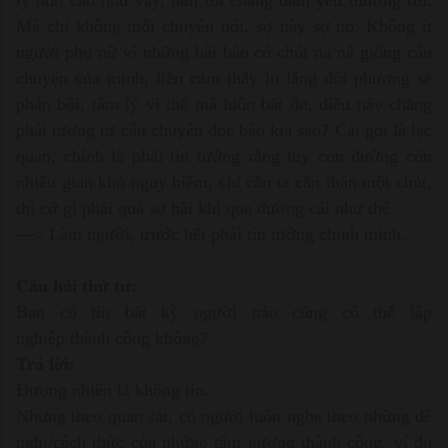
Mà chỉ không mỗi chuyện nói, sợ này sợ nọ. Không ít
người phụ nữ vì những bài báo có chút na ná giống câu
chuyện của mình, liền cảm thấy lo lắng đối phương sẽ
phản bội, tâm lý vì thế mà luôn bất ổn, điều này chẳng
phải tương tự câu chuyện đọc báo kia sao? Cái gọi là lạc
quan, chính là phải tin tưởng rằng tuy con đường còn
nhiều gian khó nguy hiểm, chỉ cần ta cẩn thận một chút,
thì cớ gì phải quá sợ hãi khi qua đường cái như thế.
—> Làm người, trước hết phải tin tưởng chính mình.
Câu hỏi thứ tư:
Bạn có tin bất kỳ người nào cũng có thể lập
nghiệp thành công không?
Trả lời:
Đương nhiên là không tin.
Nhưng theo quan sát, có người luôn nghe theo những đề
nghị/cách thức của những tấm gương thành công, ví dụ