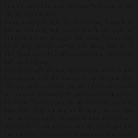
như: đọc sách nhiều, luyện tập nhiều. Nghe xong lại hỏi:
vậy thì có gì khó đâu?
Chúng ta thậm chí nghĩ tới việc chỉ trong 3 phút là có
thể học giỏi tiếng Anh, trong 5 phút là giải quyết hết
những câu hỏi khó đang gặp phải, chẳng lẽ thành công
lại dễ dàng như vậy sao? Cải biến đương nhiên là rất
khó. Thành công chỉ vì không sợ khó khăn, nên mới có
thể xuất chúng được.
Có một lần ngồi trên taxi, nghe thấy tài xế nói là nhìn
trước sau của mình đều là xe xịn cả, còn cảm thán rằng:
“Ôi, sao người ta có nhiều tiền như thế, còn tiền của tôi
sao mà kiếm khó như vậy?”, chợt cảm hứng dâng trào,
hỏi ông ta: “Anh cho rằng trên đời này có tiền nào là dễ
kiếm chứ?” Ông ta không trả lời được, sau nửa ngày
mới nói: dường như là tiền người khác thì dễ kiếm hơn.
Kỳ thật bất kỳ một sự thành công nào đều là gian khổ
mới đạt được. Chúng ta thật sự không nên phàn nàn về