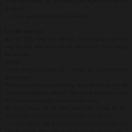
vì vận khí không tốt, mà không phải nghĩ cách tìm cho
ra vấn đề.
—> Làm người, nhớ phản tỉnh bản thân.
Câu hỏi thứ bảy:
Bạn thà rằng vĩnh viễn hối hận, cũng không muốn thử
một lần bản thân mình có thể chuyển bại thành thắng
hay không?
Trả lời:
Chỉ sợ không có người nói : “Đúng, tôi là kẻ hèn nhát
như vậy đó”.
Nhưng mà, chúng ta lại thường đang lúc không nên bỏ
cuộc nữa đường lại dốc sức liều mạng bỏ cuộc, vì sợ
thất bại mà không dám nếm thử thành công.
Hy vọng thắng lợi và khôi phục tình huống có lợi,
thường hay sinh ra nỗ lực kiên trì làm lại một chút.
—> Làm người, ngại gì mà không buông tay đánh cược
một lần vì mục đích chân chính và cao cả của bản thân.