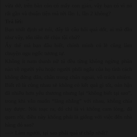
vừa dở, trên bàn còn có mấy con gián, vậy bạn có vì nó
rất gần và thuận tiện mà tới lần 1, lần 2 không?
Trả lời:
Bạn nhất định sẽ nói, đây là câu hỏi quá dốt, ai mà đần
như vậy, tốn tiền để chịu tội chứ?
Ấy thế mà bạn đâu biết, chính mình có lẽ cũng làm
chuyện ngu ngốc tương tự.
Không ít nam thanh nữ tú đều từng không ngừng phàn
nàn về người yêu hoặc người phối ngẫu của họ tính cách
không đứng đắn, chân trong chân ngoài, vô trách nhiệm.
Biết rõ là cùng nhau sẽ không có kết quả gì tốt, oán hận
đã nhiều hơn yêu thương nhưng lại “không biết tại sao”,
trong khi vẫn muốn “lăng nhằng” với nhau, không chia
tay được. Nói toạc ra, đó chỉ là vì không cam lòng, đã
quen rồi, điều này không phải là giống với việc đến nhà
hàng đó sao?
—> Làm người, tại sao phải quá ư chấp nhất?