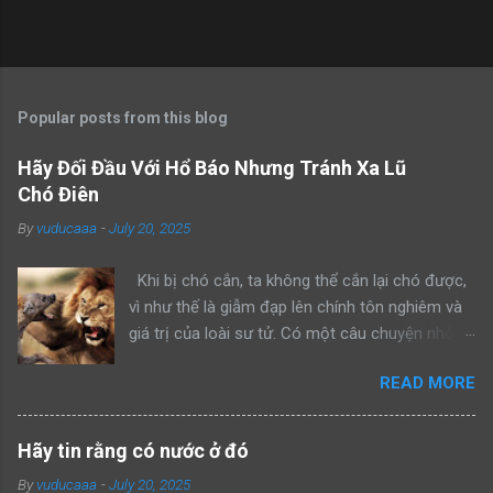
Popular posts from this blog
Hãy Đối Đầu Với Hổ Báo Nhưng Tránh Xa Lũ
Chó Điên
By
vuducaaa
-
July 20, 2025
Khi bị chó cắn, ta không thể cắn lại chó được,
vì như thế là giẫm đạp lên chính tôn nghiêm và
giá trị của loài sư tử. Có một câu chuyện nhỏ
kể rằng, khi sư tử bố dẫn con trai mình đi trông
READ MORE
nom lãnh địa, cả hai gặp một con sư tử đực
khác đang lang thang một mình. Sư tử bố bèn
bảo con: “Hãy nhìn bố đánh đuổi kẻ xâm phạm
Hãy tin rằng có nước ở đó
lãnh thổ này đi như thế nào”. Rồi sư tử bố lao
By
vuducaaa
-
July 20, 2025
lên anh dũng chiến đấu, bảo vệ khu vực của