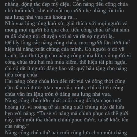
nhàng, động tác đẹp mỹ diệu. Còn nàng tiểu công chúa
nhỏ tuổi nhất, khẽ nở một nụ cười nhẹ nhàng rồi trốn
sau lưng nhà vua mà không ra…
Nhà vua lúng túng khó xử, giải thích với mọi người và
mong mọi người bỏ qua cho, tiểu công chúa từ khi sinh
ra đã không nói chuyện với ai và rất sợ người lạ.
Để lấy lòng các nàng công chúa, mọi người lần lượt thể
hiện tài năng xuất chúng của mình. Có người ở đó vẽ
tranh, làm thơ tặng cho nàng công chúa lớn, có người vì
công chúa thứ hai mà múa kiếm, thể hiện tài phi ngựa,
chỉ có rất ít người dâng bảo vật quý báu tặng cho nàng
tiểu công chúa.
Hai nàng công chúa lớn đều rất vui vẻ đồng thời cũng
dần dần có được lựa chọn của mình, chỉ có tiểu công
chúa vẫn im lặng trốn ở đằng sau lưng nhà vua.
Nàng công chúa lớn nhất cuối cùng đã lựa chọn một
hoàng tử, vị hoàng tử tài năng xuất chúng này đã hứa
hẹn với nàng: “Ta sẽ vì nàng mà chinh phục cả thế giới
này, trên mỗi tòa thành chinh phục được, ta sẽ khắc tên
của nàng.”
Nàng công chúa thứ hai cuối cùng lựa chọn một chàng