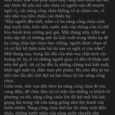
sức khỏe đã yếu mà vẫn chưa có người nào để truyền
ngôi vị, các nàng công chúa không có ai chăm sóc, vì
vậy nhà vua liền chiêu cáo thiên hạ:
“Mọi người đều biết, trẫm có ba nàng công chúa xinh
đẹp tuyệt trần, hơn nữa, nước mắt của chúng còn có thể
hóa thành kim cương quý giá. Một tháng nữa, trẫm sẽ
triệu tập tất cả những anh tài kiệt xuất trong thiên hạ để
ba công chúa lựa chọn làm chồng, người được chọn sẽ
có cơ hội kế thừa toàn bộ tài sản và ngôi vị của trẫm”.
Một tháng sau, trong lâu đài của nhà vua chật ních các
hoàng tử, kỵ sĩ và những người giàu có đến từ khắp nơi
trên thế giới, tất cả họ đều là những chàng trai kiệt xuất,
khôi ngô tuấn tú, diện mạo phi phàm. Họ tràn đầy tự tin
tiến vào lâu đài chờ đợi sự lựa chọn từ các nàng công
chúa.
Giữa trưa, nhà vua dẫn theo ba nàng công chúa đi vào
cung điện, để chào đón sự có mặt của những vị khách từ
phương xa tới, nàng công chúa lớn đã hát một bài hát,
giọng hát trong vắt của nàng giống như âm thanh của
thiên nhiên. Nàng công chúa thứ hai thì nhảy một điệu
nhảy, những bước nhảy của nàng uyển chuyển nhẹ