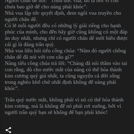
Người chăn dê nói: “Thưa đức vua, đó là bởi vì con
chưa bao giờ để cho nàng phải khóc”.
Nhà vua lập tức quyết định, đem ngôi vua truyền cho
người chăn dê.
Có lẽ mỗi người đều có những lý giải riêng cho hạnh
phúc của mình, cho đến bây giờ cũng không có một đáp
án duy nhất, nhưng chỉ có người chăn dê mới hiểu được
cái gì là đáng trân quý.
Nhà vua liền hỏi tiểu công chúa: “Năm đó người chồng
chăn dê đã nói với con câu gì?”
Nàng tiểu công chúa trả lời: “Chàng đã nói thầm vào tai
con rằng, dù cho nước mắt của nàng có thể hóa thành
kim cương quý giá nhất, ta cũng nguyện cả đời sống
trong nghèo khổ chứ nhất định không để nàng phải
khóc”.
Trân quý nước mắt, không phải vì nó có thể hóa thành
kim cương, mà là không để nó phải rơi xuống, bởi vì
người trân quý bạn sẽ không để bạn phải khóc!