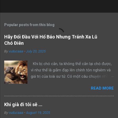
Popular posts from this blog
Hãy Đối Đầu Với Hổ Báo Nhưng Tránh Xa Lũ
Chó Điên
By
vuducaaa
-
July 20, 2025
Khi bị chó cắn, ta không thể cắn lại chó được,
vì như thế là giẫm đạp lên chính tôn nghiêm và
giá trị của loài sư tử. Có một câu chuyện nhỏ
kể rằng, khi sư tử bố dẫn con trai mình đi trông
READ MORE
nom lãnh địa, cả hai gặp một con sư tử đực
khác đang lang thang một mình. Sư tử bố bèn
bảo con: “Hãy nhìn bố đánh đuổi kẻ xâm phạm
Khi già đi tôi sẽ ...
lãnh thổ này đi như thế nào”. Rồi sư tử bố lao
By
vuducaaa
-
August 19, 2025
lên anh dũng chiến đấu, bảo vệ khu vực của