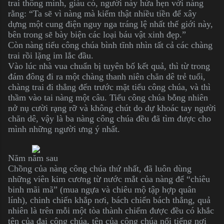
trai thông minh, giàu có, người này hứa hẹn với nàng
rằng: “Ta sẽ vì nàng mà kiếm thật nhiều tiền để xây
dựng một cung điện nguy nga tráng lệ nhất thế giới này,
bên trong sẽ bày biện các loại báu vật xinh đẹp.”
Còn nàng tiểu công chúa bình tĩnh nhìn tất cả các chàng
trai rồi lặng im lắc đầu.
Vào lúc nhà vua chuẩn bị tuyên bố kết quả, thì từ trong
đám đông đi ra một chàng thanh niên chăn dê trẻ tuổi,
chàng trai đi thẳng đến trước mặt tiểu công chúa, và thì
thầm vào tai nàng một câu. Tiểu công chúa bỗng nhiên
nở nụ cười rạng rỡ và không chút do dự khoác tay người
chăn dê, vậy là ba nàng công chúa đều đã tìm được cho
mình những người ưng ý nhất.
Năm năm sau
Chồng của nàng công chúa thứ nhất, đã luôn dùng
những viên kim cương từ nước mắt của nàng để “chiêu
binh mãi mã” (mua ngựa và chiêu mộ tập hợp quân
lính), chinh chiến khắp nơi, bách chiến bách thắng, quả
nhiên là trên mỗi một tòa thành chiếm được đều có khắc
tên của đại công chúa, tên của công chúa nổi tiếng nơi