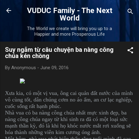
Skip to main content
VUDUC Family - The Next
World
The World we create will bring you up to a
Happier and more Prosperous Life
Suy ngẫm từ câu chuyện ba nàng công
chúa kén chồng
By
Anonymous
-
June 09, 2016
Xưa kia, có một vị vua, ông cai quản đất nước của mình
vô cùng tốt, dân chúng cơm no áo ấm, an cư lạc nghiệp,
cuốc sống rất hạnh phúc.
Nhà vua có ba nàng công chúa nhất mực xinh đẹp, ba
nàng công chúa ngay từ khi sinh ra đã có một loại sức
mạnh thần kỳ, đó là khi họ khóc nước mắt rơi xuống sẽ
hóa thành những viên kim cương óng ánh.
Một hôm, nhà vua phát hiện thấy rằng tuổi mình đã cao,