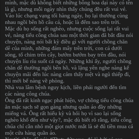
mình, mặc dù không biết những bông hoa dại này có tên
là gì, nhưng mỗi ngày nhìn thấy chúng đều rất vui vẻ.
Vào lúc chạng vạng tối hàng ngày, họ lại thường cùng
nhau ngồi bên hồ câu cá, hoặc là đếm sao trên trời.
Mặc dù họ sống rất nghèo, nhưng cuộc sống lại rất vui
vẻ, nàng tiểu công chúa sau một thời gian đã bắt đầu nói
chuyện, nàng nói bất kỳ điều gì với người chồng chăn
dê của mình, những đám mây trên trời, con cá dưới
sông, tổ chim trên cây, bướm bướm bay trên đầu, nói
chuyện líu ríu suốt cả ngày. Những khi ấy, người chồng
chăn dê thường ngồi bên hồ, và lặng yên nghe nàng kể
chuyện mãi đến lúc nàng cảm thấy mệt và ngủ thiếp đi,
thì mới bế nàng về phòng.
Nhà vua lâm bệnh nguy kịch, liền phái người đến tìm
các nàng công chúa.
Ông đã rất kinh ngạc phát hiện, vợ chồng tiểu công chúa
ăn mặc sạch sẽ gọn gàng nhưng quần áo đầy những
miếng vá. Ông rất hiếu kỳ và hỏi họ vì sao lại sống
nghèo khổ đến như vậy?, mặc dù biết rõ rằng, tiểu công
chúa chỉ cần nhỏ một giọt nước mắt là sẽ đủ tiền mua cả
một cửa hàng quần áo.