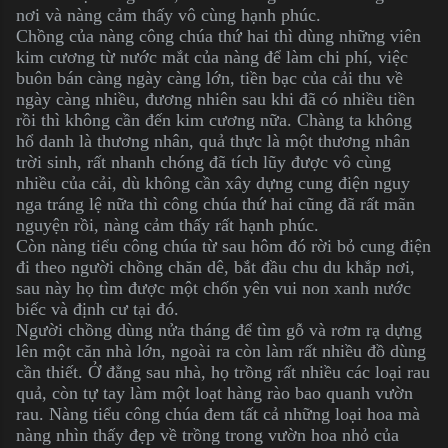
nơi và nàng cảm thấy vô cùng hạnh phúc.
Chồng của nàng công chúa thứ hai thì dùng những viên
kim cương từ nước mắt của nàng để làm chi phí, việc
buôn bán càng ngày càng lớn, tiền bạc của cải thu về
ngày càng nhiều, đương nhiên sau khi đã có nhiều tiền
rồi thì không cần đến kim cương nữa. Chàng ta không
hổ danh là thương nhân, quả thực là một thương nhân
trời sinh, rất nhanh chóng đã tích lũy được vô cùng
nhiều của cải, dù không cần xây dựng cung điện nguy
nga tráng lệ nữa thì công chúa thứ hai cũng đã rất mãn
nguyện rồi, nàng cảm thấy rất hạnh phúc.
Còn nàng tiểu công chúa từ sau hôm đó rời bỏ cung điện
đi theo người chồng chăn dê, bắt đầu chu du khắp nơi,
sau này họ tìm được một chốn yên vui non xanh nước
biếc và định cư tại đó.
Người chồng dùng nửa tháng để tìm gỗ và rơm rạ dựng
lên một căn nhà lớn, ngoài ra còn làm rất nhiều đồ dùng
cần thiết. Ở đằng sau nhà, họ trồng rất nhiều các loại rau
quả, còn tự tay làm một loạt hàng rào bao quanh vườn
rau. Nàng tiểu công chúa đem tất cả những loại hoa mà
nàng nhìn thấy đẹp về trồng trong vườn hoa nhỏ của