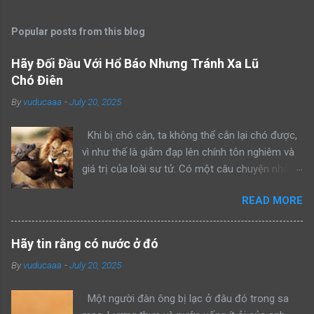
Popular posts from this blog
Hãy Đối Đầu Với Hổ Báo Nhưng Tránh Xa Lũ
Chó Điên
By
vuducaaa
-
July 20, 2025
Khi bị chó cắn, ta không thể cắn lại chó được,
vì như thế là giẫm đạp lên chính tôn nghiêm và
giá trị của loài sư tử. Có một câu chuyện nhỏ
kể rằng, khi sư tử bố dẫn con trai mình đi trông
READ MORE
nom lãnh địa, cả hai gặp một con sư tử đực
khác đang lang thang một mình. Sư tử bố bèn
bảo con: “Hãy nhìn bố đánh đuổi kẻ xâm phạm
Hãy tin rằng có nước ở đó
lãnh thổ này đi như thế nào”. Rồi sư tử bố lao
By
vuducaaa
-
July 20, 2025
lên anh dũng chiến đấu, bảo vệ khu vực của
mình thành công. Một ngày khác, hai bố con sư
Một người đàn ông bị lạc ở đâu đó trong sa
tử tiếp tục dẫn nhau đi tuần tra, cả hai bắt gặp