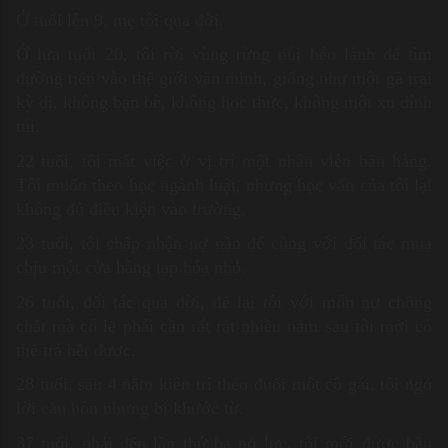
Ở tuổi lên 9, mẹ tôi qua đời.
Ở lứa tuổi 20, tôi rời vùng rừng núi hẻo lánh để tìm
đường tiến vào thế giới văn minh, giống như một gã trai
kỳ dị, không bạn bè, không học thức, không một xu dính
túi.
22 tuổi, tôi mất việc ở vị trí một nhân viên bán hàng.
Tôi muốn theo học ngành luật, nhưng học vấn của tôi lại
không đủ điều kiện vào trường.
23 tuổi, tôi chấp nhận nợ nần để cùng với đối tác mua
chịu một cửa hàng tạp hóa nhỏ.
26 tuổi, đối tác qua đời, để lại tôi với món nợ chồng
chất mà có lẽ phải cần rất rất nhiều năm sau tôi mới có
thể trả hết được.
28 tuổi, sau 4 năm kiên trì theo đuổi một cô gái, tôi ngỏ
lời cầu hôn nhưng bị khước từ.
37 tuổi, phải đến lần thứ ba nỗ lực, tôi mới được bầu