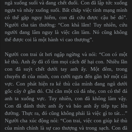
ngã xuống suối và đang chết đuối. Con đã lập tức xuống
ngựa và nhảy xuống suối. Bất chấp việc tính mạng mình
có thể gặp nguy hiểm, con đã cứu được cậu bé đó”.
Người cha tán thưởng: “Con khá lắm! Tuy nhiên, cứu
người đang lâm nguy là việc cần làm. Nó cũng không
thể được coi là một hành vi cao thượng”.
Người con trai út hơi ngập ngừng và nói: “Con có một
kẻ thù. Anh ấy đã cố tìm mọi cách để hại con. Nhiều lần
con đã suýt chết dưới tay anh ấy. Một đêm, trong
chuyến đi của mình, con cưỡi ngựa đến gần bờ một cái
vực. Con phát hiện ra kẻ thù của mình đang ngủ dưới
gốc cây ở gần đó. Chỉ cần một cú đá nhẹ, con có thể đá
anh ta xuống vực. Tuy nhiên, con đã không làm vậy.
Con đã đánh thức anh ấy và bảo anh ấy tiếp tục lên
đường. Thực ra, đó cũng không phải là việc gì to tát…”
Người cha xúc động nói: “Con trai, việc con giúp kẻ thù
của mình chính là sự cao thượng và trong sạch. Con đã