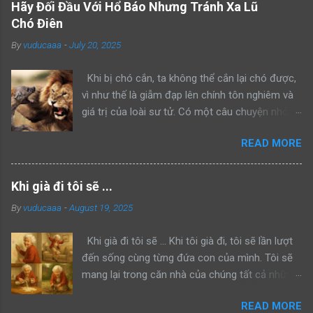
Hãy Đối Đầu Với Hổ Báo Nhưng Tránh Xa Lũ
Chó Điên
By
vuducaaa
-
July 20, 2025
Khi bị chó cắn, ta không thể cắn lại chó được,
vì như thế là giẫm đạp lên chính tôn nghiêm và
giá trị của loài sư tử. Có một câu chuyện nhỏ
kể rằng, khi sư tử bố dẫn con trai mình đi trông
READ MORE
nom lãnh địa, cả hai gặp một con sư tử đực
khác đang lang thang một mình. Sư tử bố bèn
bảo con: “Hãy nhìn bố đánh đuổi kẻ xâm phạm
Khi già đi tôi sẽ ...
lãnh thổ này đi như thế nào”. Rồi sư tử bố lao
By
vuducaaa
-
August 19, 2025
lên anh dũng chiến đấu, bảo vệ khu vực của
mình thành công. Một ngày khác, hai bố con sư
Khi già đi tôi sẽ ... Khi tôi già đi, tôi sẽ lần lượt
tử tiếp tục dẫn nhau đi tuần tra, cả hai bắt gặp
đến sống cùng từng đứa con của mình. Tôi sẽ
một con hổ đang mon men săn mồi trong lãnh
mang lại trong căn nhà của chúng tất cả những
thổ. Sư tử bố quay sang bảo con: “Hãy nhìn bố
niềm vui mà chúng đã từng mang đến cho tôi
đánh đuổi kẻ ngoại bang này đi như thế nào mà
READ MORE
trong căn nhà này. Tôi muốn “trả lại” mọi điều
học tập”. Rồi sư tử bố tiếp tục lao lên anh dũng