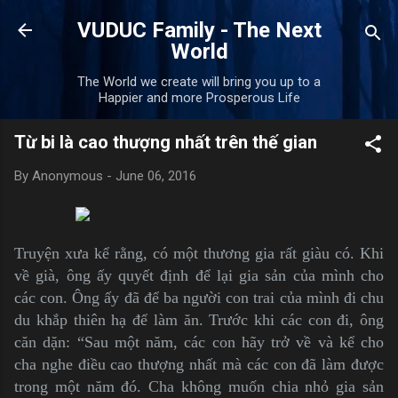
Skip to main content
VUDUC Family - The Next
World
The World we create will bring you up to a
Happier and more Prosperous Life
Từ bi là cao thượng nhất trên thế gian
By
Anonymous
-
June 06, 2016
Truyện xưa kể rằng, có một thương gia rất giàu có. Khi
về già, ông ấy quyết định để lại gia sản của mình cho
các con. Ông ấy đã để ba người con trai của mình đi chu
du khắp thiên hạ để làm ăn. Trước khi các con đi, ông
căn dặn: “Sau một năm, các con hãy trở về và kể cho
cha nghe điều cao thượng nhất mà các con đã làm được
trong một năm đó. Cha không muốn chia nhỏ gia sản