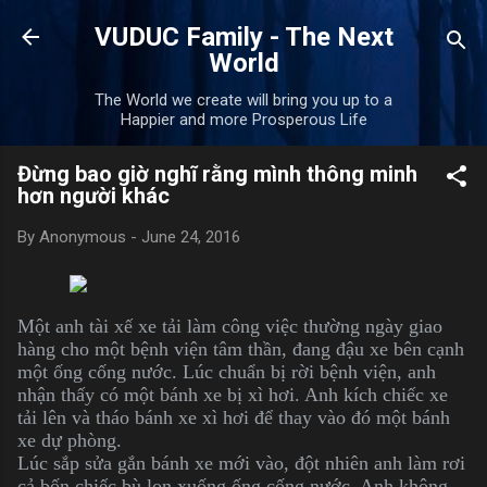
Skip to main content
VUDUC Family - The Next
World
The World we create will bring you up to a
Happier and more Prosperous Life
Đừng bao giờ nghĩ rằng mình thông minh
hơn người khác
By
Anonymous
-
June 24, 2016
Một anh tài xế xe tải làm công việc thường ngày giao
hàng cho một bệnh viện tâm thần, đang đậu xe bên cạnh
một ống cống nước. Lúc chuẩn bị rời bệnh viện, anh
nhận thấy có một bánh xe bị xì hơi. Anh kích chiếc xe
tải lên và tháo bánh xe xì hơi để thay vào đó một bánh
xe dự phòng.
Lúc sắp sửa gắn bánh xe mới vào, đột nhiên anh làm rơi
cả bốn chiếc bù lon xuống ống cống nước. Anh không