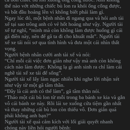
thể nào vớt những chiếc bù lon ra khỏi ống cống được,
và bắt đầu hoảng lên vì không biết phải làm gì.
Ngay lúc đó, một bệnh nhân đi ngang qua và hỏi anh tài
xế tại sao trông anh có vẻ hốt hoảng như vậy. Người tài
xế tự nghĩ, “mình mà còn không làm được huống gì cái
gã điên này, nên để gã ta đi cho khuất mắt”. Người tài
xế xe tải nói sơ qua tình hình và đưa một cái nhìn thất
vọng.
Người bệnh nhân cười anh tài xế và nói:
“Chỉ mỗi cái việc đơn giản như vậy mà anh còn không
cách nào làm được. Không lạ gì anh sinh ra chỉ làm cái
nghề tài xế xe tải để sống”.
Người tài xế lấy làm ngạc nhiên khi nghe lời nhận xét
như vậy từ một gã tâm thần.
“Đây là cái anh có thể làm”, gã tâm thần nói.
“Tháo một cái bù lon từ mỗi trong ba bánh xe kia và gắn
vô cái bánh xe này. Rồi lái xe xuống cửa tiệm gần nhất
và thay những cái bù lon còn thiếu vô. Đơn giản quá
phải không anh bạn?”
Người tài xế quá cảm kích với lối giải quyết nhanh
chóng này liền hỏi người bệnh: