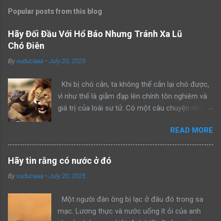
Popular posts from this blog
Hãy Đối Đầu Với Hổ Báo Nhưng Tránh Xa Lũ
Chó Điên
By
vuducaaa
-
July 20, 2025
Khi bị chó cắn, ta không thể cắn lại chó được,
vì như thế là giẫm đạp lên chính tôn nghiêm và
giá trị của loài sư tử. Có một câu chuyện nhỏ
kể rằng, khi sư tử bố dẫn con trai mình đi trông
READ MORE
nom lãnh địa, cả hai gặp một con sư tử đực
khác đang lang thang một mình. Sư tử bố bèn
bảo con: “Hãy nhìn bố đánh đuổi kẻ xâm phạm
Hãy tin rằng có nước ở đó
lãnh thổ này đi như thế nào”. Rồi sư tử bố lao
By
vuducaaa
-
July 20, 2025
lên anh dũng chiến đấu, bảo vệ khu vực của
mình thành công. Một ngày khác, hai bố con sư
Một người đàn ông bị lạc ở đâu đó trong sa
tử tiếp tục dẫn nhau đi tuần tra, cả hai bắt gặp
mạc. Lương thực và nước uống ít ỏi của anh
một con hổ đang mon men săn mồi trong lãnh