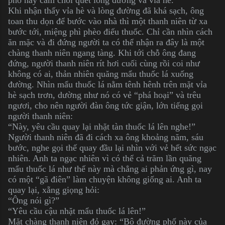
Khi nhận thấy vỉa hè và lòng đường đã khá sạch, ông
toan thu dọn để bước vào nhà thì một thanh niên từ xa
bước tới, miệng phì phèo điếu thuốc. Chỉ cần nhìn cách
ăn mặc và đi đứng người ta có thể nhận ra đây là một
chàng thanh niên ngang tàng. Khi tới chỗ ông đang
đứng, người thanh niên rít hơi cuối cùng rồi coi như
không có ai, thản nhiên quăng mẩu thuốc lá xuống
đường. Nhìn mẩu thuốc lá nằm tênh hênh trên mặt vỉa
hè sạch trơn, dường như nó có vẻ “phá hoại” và trêu
ngươi, cho nên người đàn ông tức giận, lớn tiếng gọi
người thanh niên:
“Này, yêu cầu quay lại nhặt tàn thuốc lá lên nghe!”
Người thanh niên đã đi cách xa ông khoảng năm, sáu
bước, nghe gọi thế quay đầu lại nhìn với vẻ hết sức ngạc
nhiên. Anh ta ngạc nhiên vì có thể cả trăm lần quăng
mẩu thuốc lá như thế này mà chẳng ai phản ứng gì, nay
có một “gã điên” làm chuyện không giống ai. Anh ta
quay lại, xẵng giọng hỏi:
“Ông nói gì?”
“Yêu cầu cậu nhặt mẩu thuốc lá lên!”
Mặt chàng thanh niên đỏ gay: “Bộ đường phố này của