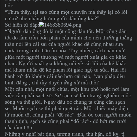
hỏi:
“Thưa thầy, tại sao cùng một chuyện mà thầy lại có lối
cư xử nhẹ nhàng hơn người đàn ông kia?”
Sư hiền từ đáp:
“Người đàn ông đó là một công dân tốt. Một công dân
tốt do làm tròn bổn phận của mình cho nên thường thẳng
thắn nói lên cái sai của người khác để cùng nhau sửa
chữa trong tinh thần ôn hòa. Tuy nhiên, cách hành xử
giữa một người thường và một người xuất gia có khác
nhau. Người xuất gia không nói về cái lỗi của kẻ khác
mà kham nhẫn để kẻ phạm lỗi giác ngộ tu sửa. Hai lối
hành xử đó không cái nào hơn cái nào, ‘vạn pháp đều
bình đẳng’, chỉ tùy duyên ứng xử mà thôi”.
Một căn nhà, một ngôi chùa, một khu phố hoặc nơi làm
việc cần phải sạch sẽ. Sự sạch sẽ làm trang nghiêm cuộc
sống và thế giới. Ngay đầu óc chúng ta cũng cần sạch
sẽ. Muốn sạch sẽ thì phải quét rác. Một chiếc máy điện
tử muốn tốt cũng phải “đổ rác”. Đầu óc con người muốn
thanh tịnh, sạch sẽ cũng phải “đổ rác”- đổ bớt rác rưởi
của tâm hồn.
Những ý nghĩ bất tịnh, tương tranh, thù hận, đố kỵ, tị