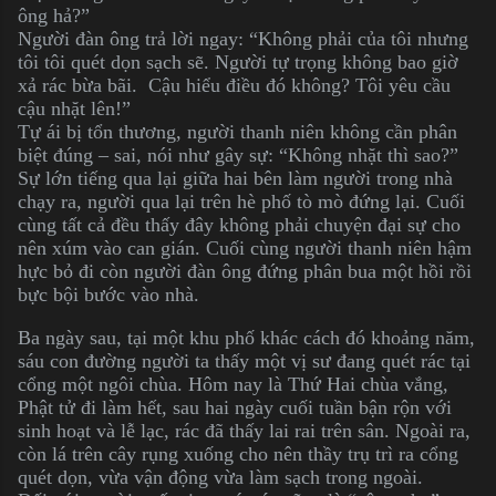
ông hả?”
Người đàn ông trả lời ngay: “Không phải của tôi nhưng
tôi tôi quét dọn sạch sẽ. Người tự trọng không bao giờ
xả rác bừa bãi. Cậu hiểu điều đó không? Tôi yêu cầu
cậu nhặt lên!”
Tự ái bị tổn thương, người thanh niên không cần phân
biệt đúng – sai, nói như gây sự: “Không nhặt thì sao?”
Sự lớn tiếng qua lại giữa hai bên làm người trong nhà
chạy ra, người qua lại trên hè phố tò mò đứng lại. Cuối
cùng tất cả đều thấy đây không phải chuyện đại sự cho
nên xúm vào can gián. Cuối cùng người thanh niên hậm
hực bỏ đi còn người đàn ông đứng phân bua một hồi rồi
bực bội bước vào nhà.
Ba ngày sau, tại một khu phố khác cách đó khoảng năm,
sáu con đường người ta thấy một vị sư đang quét rác tại
cổng một ngôi chùa. Hôm nay là Thứ Hai chùa vắng,
Phật tử đi làm hết, sau hai ngày cuối tuần bận rộn với
sinh hoạt và lễ lạc, rác đã thấy lai rai trên sân. Ngoài ra,
còn lá trên cây rụng xuống cho nên thầy trụ trì ra cổng
quét dọn, vừa vận động vừa làm sạch trong ngoài.