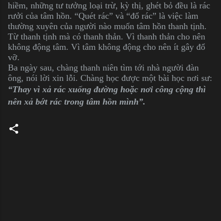
hiềm, những tư tưởng loại trừ, kỳ thị, ghét bỏ đều là rác
rưởi của tâm hồn. “Quét rác” và “đổ rác” là việc làm
thường xuyên của người nào muốn tâm hồn thanh tịnh.
Từ thanh tịnh mà có thanh thản. Vì thanh thản cho nên
không động tâm. Vì tâm không động cho nên ít gây đổ
vỡ.
Ba ngày sau, chàng thanh niên tìm tới nhà người đàn
ông, nói lời xin lỗi. Chàng học được một bài học nơi sư:
“Thay vì xả rác xuống đường hoặc nơi công cộng thì
nên xả bớt rác trong tâm hồn mình”.
C
o
m
m
e