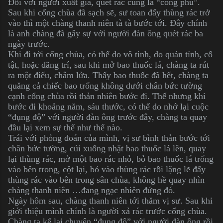
Đối với người xuất gia, quét rác cũng là “công phu”.
Sau khi cổng chùa đã sạch sẽ, sư toan đẩy thùng rác trở
vào thì một chàng thanh niên tà tà bước tới. Đây chính
là anh chàng đã gây sự với người đàn ông quét rác ba
ngày trước.
Khi đi tới cổng chùa, có thể do vô tình, do quán tính, cố
tật, hoặc đãng trí, sau khi mở bao thuốc lá, chàng ta rút
ra một điếu, châm lửa. Thấy bao thuốc đã hết, chàng ta
quăng cả chiếc bao trống không dưới chân bức tường
cạnh cổng chùa rồi thản nhiên bước đi. Thế nhưng khi
bước đi khoảng năm, sáu thước, có thể do nhớ lại cuộc
“đụng độ” với người đàn ông trước đây, chàng ta quay
đầu lại xem sự thể như thế nào.
Trái với phỏng đoán của mình, vị sư bình thản bước tới
chân bức tường, cúi xuống nhặt bao thuốc lá lên, quay
lại thùng rác, mở một bao rác nhỏ, bỏ bao thuốc lá trống
vào bên trong, cột lại, bỏ vào thùng rác rồi lặng lẽ đẩy
thùng rác vào bên trong sân chùa, không hề quay nhìn
chàng thanh niên …đang ngạc nhiên đứng đó.
Ngày hôm sau, chàng thanh niên tới thăm vị sư. Sau khi
giới thiệu mình chính là người xả rác trước cổng chùa.
Chàng ta kể lại chuyện “đụng độ” với người đàn ông rồi