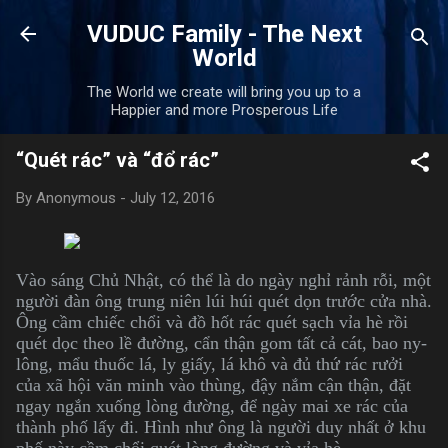
Skip to main content
VUDUC Family - The Next
World
The World we create will bring you up to a
Happier and more Prosperous Life
“Quét rác” và “đổ rác”
By
Anonymous
-
July 12, 2016
Vào sáng Chủ Nhật, có thể là do ngày nghỉ rảnh rỗi, một
người đàn ông trung niên lúi húi quét dọn trước cửa nhà.
Ông cầm chiếc chổi và đồ hốt rác quét sạch vỉa hè rồi
quét dọc theo lề đường, cẩn thận gom tất cả cát, bao ny-
lông, mẩu thuốc lá, ly giấy, lá khô và đủ thứ rác rưởi
của xã hội văn minh vào thùng, đậy nắm cận thận, đặt
ngay ngắn xuống lòng đường, để ngày mai xe rác của
thành phố lấy đi. Hình như ông là người duy nhất ở khu
phố này cầm chổi quét lòng đường và vỉa hè.