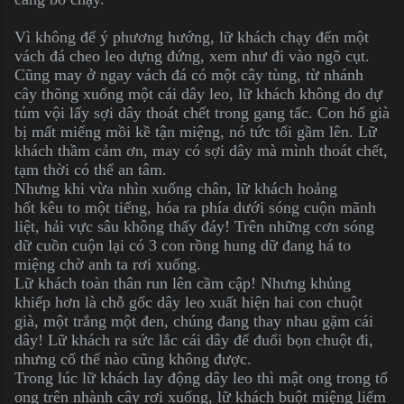
Vì không để ý phương hướng, lữ khách chạy đến một
vách đá cheo leo dựng đứng, xem như đi vào ngõ cụt.
Cũng may ở ngay vách đá có một cây tùng, từ nhánh
cây thõng xuống một cái dây leo, lữ khách không do dự
túm vội lấy sợi dây thoát chết trong gang tấc. Con hổ già
bị mất miếng mồi kề tận miệng, nó tức tối gầm lên. Lữ
khách thầm cảm ơn, may có sợi dây mà mình thoát chết,
tạm thời có thể an tâm.
Nhưng khi vừa nhìn xuống chân, lữ khách hoảng
hốt kêu to một tiếng, hóa ra phía dưới sóng cuộn mãnh
liệt, hải vực sâu không thấy đáy! Trên những cơn sóng
dữ cuồn cuộn lại có 3 con rồng hung dữ đang há to
miệng chờ anh ta rơi xuống.
Lữ khách toàn thân run lên cầm cập! Nhưng khủng
khiếp hơn là chỗ gốc dây leo xuất hiện hai con chuột
già, một trắng một đen, chúng đang thay nhau gặm cái
dây! Lữ khách ra sức lắc cái dây để đuổi bọn chuột đi,
nhưng cố thế nào cũng không được.
Trong lúc lữ khách lay động dây leo thì mật ong trong tổ
ong trên nhành cây rơi xuống, lữ khách buột miệng liếm