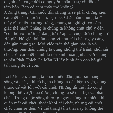
quạnh của cuộc đời có nguyên nhân từ sự cô độc của
tâm hồn. Bạn có cảm thấy thế không?
Xương trắng: Chỉ cuộc đời chúng ta sẽ phải chứng kiến
cái chết của người thân, bạn bè. Chắc hẳn chúng ta đã
thấy rất nhiều xương trắng, chúng ta nghĩ gì, có cảm
giác thế nào? Chẳng lẽ chúng ta không chút chú ý đến
“con hổ vô thường” đang từ từ áp sát cuộc đời chúng ta?
Hổ già: Hổ già đói tấn công ví như cái chết ngày càng
đến gần chúng ta. Mọi việc trên thế gian này là vô
thường, bản thân chúng ta cũng không thể tránh khỏi cái
chết. Vì cái chết chính là nỗi kinh hoàng nhất với chúng
ta nên Phật Thích Ca Mâu Ni lấy hình ảnh con hổ già
tấn công để ví von.
Là lữ khách, chúng ta phải chiến đấu giữa bản năng
sống và chết, khi có bệnh chúng ta đến bệnh viện, dùng
thuốc để vật lộn với cái chết. Nhưng dù thế nào cũng
không thể vượt qua được, chúng ra sẽ thất bại và phải
chết. Trong cuộc sống thường ngày chúng ta nhiều khi
quên mất cái chết, thoát khỏi cái chết, nhưng cái chết
chắc chắn sẽ đến. Vì thế trong tâm thái này không thể