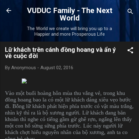
Skip to main content
VUDUC Family - The Next
World
The World we create will bring you up to a
Happier and more Prosperous Life
Lữ khách trên cánh đồng hoang và ẩn ý
về cuộc đời
By
Anonymous
-
August 02, 2016
Vào một buổi hoàng hôn mùa thu vắng vẻ, trong khu
đồng hoang bao la có một lữ khách dáng xiêu vẹo bước
đi. Bỗng lữ khách phát hiện phía trước có vật màu trắng,
nhìn kỹ thì ra là bộ xương người. Lữ khách đang băn
khoăn thì nghe có tiếng gầm gừ ghê rợn, ngẩng lên thấy
một con hổ sừng sững phía trước. Lúc này người lữ
khách chợt hiểu nguyên nhân của bộ xương, anh ta co
cẳng bỏ chạy.