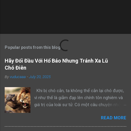
Popular posts from this blog
Hãy Đối Đầu Với Hổ Báo Nhưng Tránh Xa Lũ
Chó Điên
By
vuducaaa
-
July 20, 2025
Khi bị chó cắn, ta không thể cắn lại chó được,
vì như thế là giẫm đạp lên chính tôn nghiêm và
giá trị của loài sư tử. Có một câu chuyện nhỏ
kể rằng, khi sư tử bố dẫn con trai mình đi trông
READ MORE
nom lãnh địa, cả hai gặp một con sư tử đực
khác đang lang thang một mình. Sư tử bố bèn