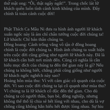
thử mật ong: “Ôi, thật ngây ngất!”. Trong chốc lát lữ
khách quên luôn tình cảnh kinh khủng của mình. Đây
chính là toàn cảnh cuộc đời!
Phật Thích Ca Mâu Ni đưa ra hình ảnh người lữ khách
xuẩn ngốc này là ám chỉ chân tướng cuộc đời chúng ta!
Lữ khách: Chỉ bản thân chúng ta.
Đồng hoang: Cảnh trống vắng vô tận ở đồng hoang
chính là cuộc đời chúng ta. Hình ảnh chúng ta xuất hiện
trên cuộc đời cũng giống như người lữ khách này. Đã là
lữ khách cần biết nơi mình đến. Cũng có nghĩa là cần
hiểu mục đích của chúng ta đến thế gian này là gì? Nếu
chúng ta không biết, chẳng phải cũng giống như người
lữ khách ngốc nghếch này sao?
Hoàng hôn mùa thu: Ví với cảm giác cô quạnh của cuộc
đời. Vì sao cuộc đời chúng ta lại cô quạnh như mùa thu?
Vì chúng ta là lữ khách cô độc đến thế gian. Cho dù
chúng ta có người thân, bạn bè, đồng nghiệp, nhưng
không thể thổ lộ chia sẻ hết lòng với nhau, cho dù là vợ
chồng cũng không hẳn hiểu hết được lòng nhau. Sự hiu