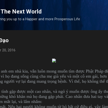
Skip to main content
 The Next World
bring you up to a Happier and more Prosperous Life
 Đạo
 20, 2016
ai anh em nhà kia, vẫn luôn mong muốn tìm được Phật Pháp để 
, vì họ đang sống cùng cha mẹ già yếu và một cô em gái, hơn 
g người vợ lại đang mang trọng bệnh. Vì thế, họ không thể 
 tình gặp được một cao nhân, và ngỏ ý muốn được ông ấy thu
những khó khăn mà họ đang gặp phải. Cao nhân đưa hai tay và
ắm mắt lại, và lẩm nhẩm:
ất. Nếu hai người không muốn từ bỏ bất cứ điều gì, vậy là