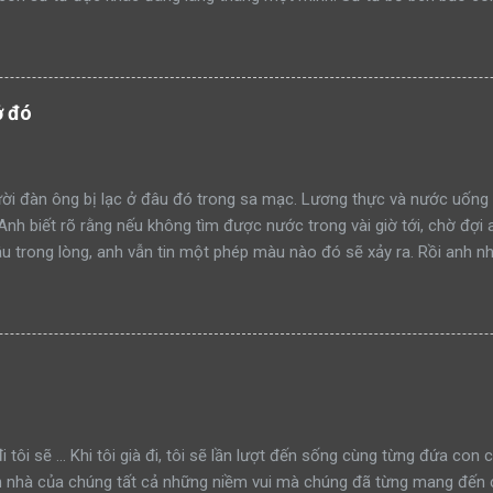
ạm lãnh thổ này đi như thế nào”. Rồi sư tử bố lao lên anh dũng chiế
h công. Một ngày khác, hai bố con sư tử tiếp tục dẫn nhau đi tuần t
mon men săn mồi trong lãnh thổ. Sư tử bố quay sang bảo con: “Hãy 
đi như thế nào mà học tập”. Rồi sư tử bố tiếp tục lao lên anh dũng 
ở đó
thành công. Lại một ngày khác, hai bố con sư tử trên đường tuần tr
iếp cận khu rừng. Sư tử bố tiếp tục quay sang bảo con nhìn mình đá
à xông tới chiến đấu. Nhưng đến một ngày, khi sư tử bố t...
i đàn ông bị lạc ở đâu đó trong sa mạc. Lương thực và nước uống 
 Anh biết rõ rằng nếu không tìm được nước trong vài giờ tới, chờ đợi 
 trong lòng, anh vẫn tin một phép màu nào đó sẽ xảy ra. Rồi anh nh
 tin vào mắt mình. Trước đó, anh đã nhiều lần bị ảo giác và những h
chẳng còn lựa chọn nào khác ngoài việc tin tưởng. Dù sao đi nữa, đâ
anh. Anh dùng chút sức lực còn lại để đi về phía túp lều. Càng tiến 
và lần này may mắn cũng đứng về phía anh. Thật sự có một túp lều ở 
lều hoàn toàn hoang vắng? Dường như đã không có ai đặt chân đến 
ời đàn ông vẫn bước vào, mang theo hy vọng tìm được nước. Nhưng 
g thể tin vào mắt mình. Có một chiếc máy bơm nước bằng tay ở đó! 
i tôi sẽ ... Khi tôi già đi, tôi sẽ lần lượt đến sống cùng từng đứa con
n nhà của chúng tất cả những niềm vui mà chúng đã từng mang đến c