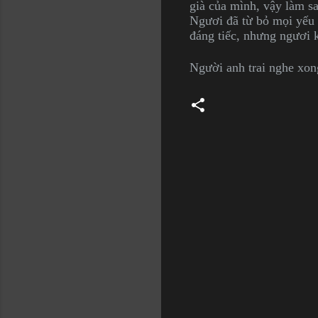
già của mình, vậy làm s
Ngươi đã từ bỏ mọi yếu t
đáng tiếc, nhưng ngươi 
Người anh trai nghe xon
C
o
m
m
e
n
t
s