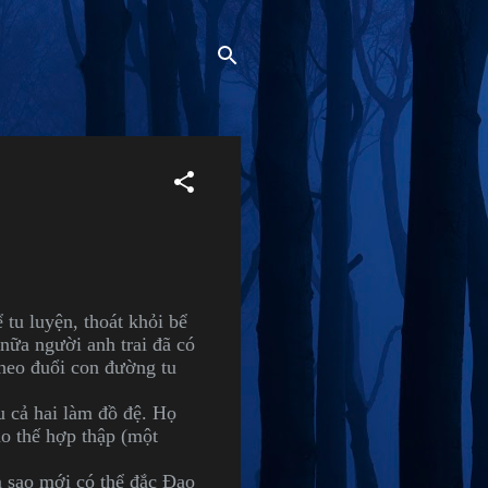
tu luyện, thoát khỏi bể
nữa người anh trai đã có
theo đuổi con đường tu
 cả hai làm đồ đệ. Họ
o thế hợp thập (một
m sao mới có thể đắc Đạo