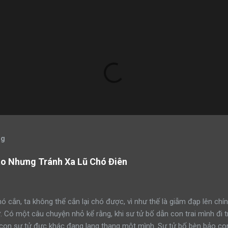
og
áo Nhưng Tránh Xa Lũ Chó Điên
ó cắn, ta không thể cắn lại chó được, vì như thế là giẫm đạp lên chín
ử. Có một câu chuyện nhỏ kể rằng, khi sư tử bố dẫn con trai mình đi 
con sư tử đực khác đang lang thang một mình. Sư tử bố bèn bảo con