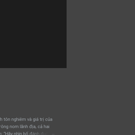
h tôn nghiêm và giá trị của
trông nom lãnh địa, cả hai
: “Hãy nhìn bố đánh đuổi