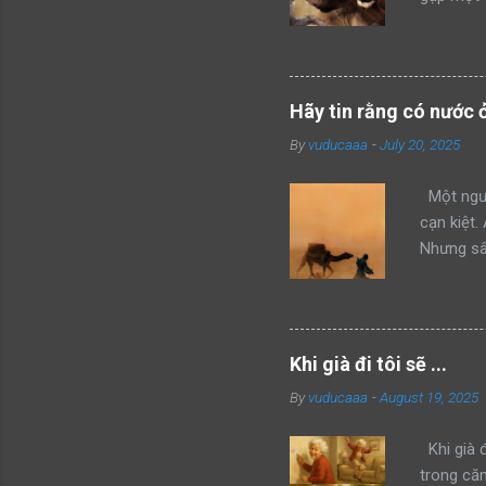
kẻ xâm ph
mình thàn
hổ đang 
bang này 
Hãy tin rằng có nước 
của mình 
By
vuducaaa
-
July 20, 2025
mon men t
giận dữ v
Một ngườ
cạn kiệt.
Nhưng sâu
không thể
đây, anh 
cùng của 
lớn dần 
Khi già đi tôi sẽ ...
sao túp 
By
vuducaaa
-
August 19, 2025
vậy, ngư
anh khôn
Khi già đ
trong că