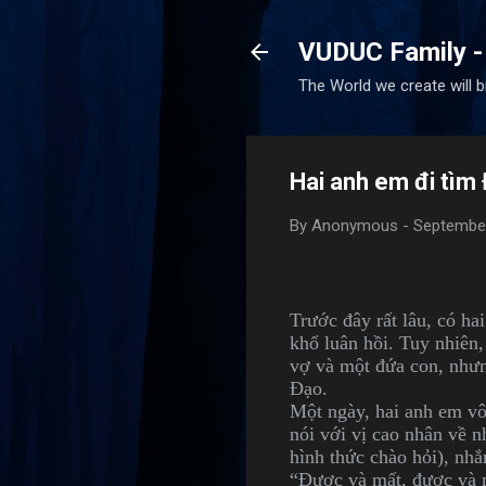
VUDUC Family -
The World we create will 
Hai anh em đi tìm
By
Anonymous
-
September
Trước đây rất lâu, có h
khổ luân hồi. Tuy nhiên
vợ và một đứa con, nhưn
Đạo.
Một ngày, hai anh em vô
nói với vị cao nhân về 
hình thức chào hỏi), nh
“Được và mất, được và m