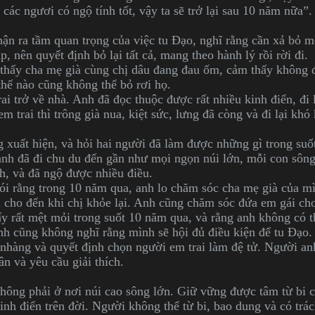
các ngươi có ngộ tính tốt, vậy ta sẽ trở lại sau 10 năm nữa”. 
hận ra tầm quan trọng của việc tu Đạo, nghĩ rằng cần xả bỏ m
 nên quyết định bỏ lại tất cả, mang theo hành lý rồi rời đi.
 thấy cha mẹ già cùng chị dâu đang đau ốm, cảm thấy không 
 thế nào cũng không thể bỏ rơi họ.
ai trở về nhà. Anh đã đọc thuộc được rất nhiều kinh điển, đi 
 trai thì trông già nua, kiệt sức, lưng đã còng và đi lại khó
g xuất hiện, và hỏi hai người đã làm được những gì trong suố
anh đã đi chu du đến gần như mọi ngọn núi lớn, mỗi con sông
h, và đã ngộ được nhiều điều.
ói rằng trong 10 năm qua, anh lo chăm sóc cha mẹ già của m
u cho đến khi chị khỏe lại. Anh cũng chăm sóc đứa em gái ch
ấy rất mệt mỏi trong suốt 10 năm qua, và rằng anh không có t
nh cũng không nghĩ rằng mình sẽ hội đủ điều kiện để tu Đạo.
hàng và quyết định chọn người em trai làm đệ tử. Người an
ân và yêu cầu giải thích.
hông phải ở nơi núi cao sông lớn. Giữ vững được tâm từ bi c
inh điển trên đời. Người không thể từ bi, bao dung và có tr