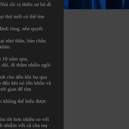
Nói rồi vị thiền sư bỏ đi
ọi thứ mới có thể tìm
đành lòng, nên quyết
lại như thần, bàn chân
 khăn.
t 10 năm qua.
 dài, đi thăm nhiều ngôi
ình cho đến khi họ qua
o đến khi nó lớn khôn và
hời gian để tìm
h không thể hiểu được
òn tốt hơn nhiều so với
ách nhiệm với cả cha mẹ