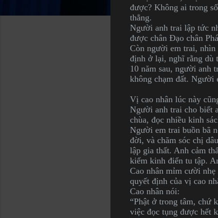
được? Không ai trong số 
thẳng.
Người anh trai lập tức n
được chân Đạo chân Pháp,
Còn người em trai, nhìn
định ở lại, nghĩ rằng dù
10 năm sau, người anh tr
không chạm đất. Người em
Vị cao nhân lúc này cũn
Người anh trai cho biết 
chùa, đọc nhiều kinh sác
Người em trai buồn bã n
đời, và chăm sóc chị dâ
lập gia thất. Anh cảm th
kiếm kinh điển tu tập. A
Cao nhân mỉm cười nhẹ n
quyết định của vị cao nh
Cao nhân nói:
“Phật ở trong tâm, chứ k
việc đọc tụng được hết k