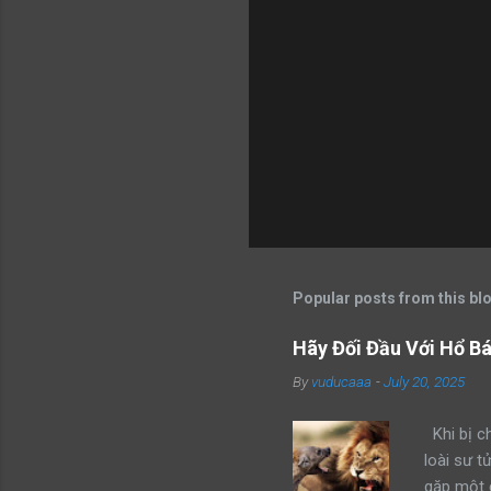
Popular posts from this bl
Hãy Đối Đầu Với Hổ B
By
vuducaaa
-
July 20, 2025
Khi bị ch
loài sư t
gặp một 