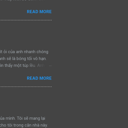
n đấu, bảo vệ khu vực của
READ MORE
ra, cả hai bắt gặp một con
nhìn bố đánh đuổi kẻ ngoại
chiến đấu, bảo vệ khu vực
a lại bắt gặp một con báo
nh đuổi kẻ thù, rồi gầm lên
ít ỏi của anh nhanh chóng
anh sẽ là bóng tối vô hạn.
ìn thấy một túp lều. Anh
ình ảnh đánh lừa. Nhưng giờ
READ MORE
y chính là hy vọng cuối
gần, hy vọng của anh càng
đó! Nhưng tại sao vậy? Tại
đây suốt nhiều năm. Dẫu
cảnh tượng bên trong khiến
Anh như được t...
 của mình. Tôi sẽ mang lại
ho tôi trong căn nhà này.