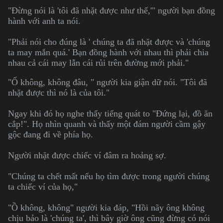
"Đừng nói là 'tôi đã nhặt được như thế,'" người bạn đồng
hành với anh ta nói.
"Phải nói cho đúng là ' chúng ta đã nhặt được và 'chúng
ta may mắn quá.' Bạn đồng hành với nhau thì phải chia
nhau cả cái may lẫn cái rủi trên đường mới phải."
"Ố không, không đâu, " người kia giận dữ nói. "Tôi đã
nhặt được thì nó là của tôi."
Ngay khi đó họ nghe thấy tiếng quát to "Đứng lại, đồ ăn
cắp!". Họ nhìn quanh và thấy một đám người cầm gậy
gộc đang đi về phía họ.
Người nhặt được chiếc ví đâm ra hoảng sợ.
"Chúng ta chết mất nếu họ tìm được trong người chúng
ta chiếc ví của họ,"
"Ồ không, không" người kia đáp, "Hồi nãy ông không
chịu bảo là 'chúng ta', thì bây giờ ông cũng đừng có nói