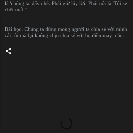
là 'chúng ta' đấy nhé. Phải giữ lấy lời. Phải nói là 'Tôi sẽ
chết mất."
Bài học: Chúng ta đừng mong người ta chia sẻ với mình
cái rủi mà lại không chịu chia sẻ với họ điều may mắn.
C
o
m
m
e
n
t
s