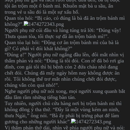
tội ăn trộm một ổ bánh mì. Khuôn mặt bà u sầu, ẩn
trong vẻ u sầu đó là một sự xấu hổ.
Quan tòa hỏi: “Bị cáo, có đúng là bà đã ăn trộm bánh mì
không?”.
Người phụ nữ cúi đầu và lúng túng trả lời: “Đúng vậy!
Thưa quan tòa, tôi thực sự đã ăn trộm bánh mì!”.
Quan tòa lại hỏi: “Động cơ ăn trộm bánh mì của bà là
gì? Có phải vì đói khát không?”
“Đúng ạ!” Người phụ nữ ngẩng đầu lên, đôi mắt nhìn vị
thẩm phán và nói: “Đúng là tôi đói. Con rể đã bỏ rơi gia
đình, con gái tôi thì bị bệnh còn 2 đứa cháu nhỏ đang
chết đói. Chúng đã mấy ngày hôm nay không được ăn
rồi. Tôi không thể trơ mắt nhìn chúng chết đói được,
chúng vẫn còn quá nhỏ!”.
Nghe người phụ nữ nói xong, mọi người xung quanh bắt
đầu lầm rầm những tiếng bàn tán.
Tuy nhiên, người chủ cửa hàng nơi bị trộm bánh mì thì
không đồng ý tha thứ. “Đây là một vùng kém an ninh,
thưa Ngài,” ông nói. “Bà ấy phải bị trừng phạt để làm
gương cho những người khác”.
Vị thẩm phán thở dài, nhìn về phía người phụ nữ và nói: