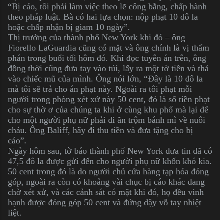
“Bị cáo, tôi phải làm việc theo lẽ công bằng, chấp hành
theo pháp luật. Bà có hai lựa chọn: nộp phạt 10 đô la
hoặc chấp nhận bị giam 10 ngày”.
Thị trưởng của thành phố New York khi đó – ông
Fiorello LaGuardia cũng có mặt và ông chính là vị thẩm
phán trong buổi tối hôm đó. Khi đọc tuyên án trên, ông
đồng thời cũng đưa tay vào túi, lấy ra một tờ tiền và thả
vào chiếc mũ của mình. Ông nói lớn, “Đây là 10 đô la
mà tôi sẽ trả cho án phạt này. Ngoài ra tôi phạt mỗi
người trong phòng xét xử này 50 cent, đó là số tiền phạt
cho sự thờ ơ của chúng ta khi ở cùng khu phố mà lại để
cho một người phụ nữ phải đi ăn trộm bánh mì về nuôi
cháu. Ông Baliff, hãy đi thu tiền và đưa tặng cho bị
cáo”.
Ngày hôm sau, tờ báo thành phố New York đưa tin đã có
47,5 đô la được gửi đến cho người phụ nữ khốn khó kia.
50 cent trong đó là do người chủ cửa hàng tạp hóa đóng
góp, ngoài ra còn có khoảng vài chục bị cáo khác đang
chờ xét xử, và các cảnh sát có mặt khi đó, họ đều vinh
hạnh được đóng góp 50 cent và đứng dậy vỗ tay nhiệt
liệt.