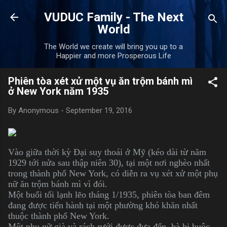
Skip to main content
VUDUC Family - The Next
World
The World we create will bring you up to a
Happier and more Prosperous Life
Phiên tòa xét xử một vụ ăn trộm bánh mì
ở New York năm 1935
By
Anonymous
-
September 19, 2016
Vào giữa thời kỳ Đại suy thoái ở Mỹ (kéo dài từ năm
1929 tới nửa sau thập niên 30), tại một nơi nghèo nhất
trong thành phố New York, có diễn ra vụ xét xử một phụ
nữ ăn trộm bánh mì vì đói.
Một buổi tối lạnh lẽo tháng 1/1935, phiên tòa ban đêm
đang được tiến hành tại một phường khó khăn nhất
thuộc thành phố New York.
Một phụ nữ già và rách rưới được đưa đến, bà bị buộc