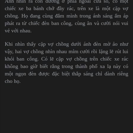
Anh nhìn ra con đường ở phía ngoài cửa sổ, có một
chiếc xe ba bánh chở đầy rác, trên xe là một cặp vợ
chồng. Họ đang cùng đắm mình trong ánh sáng ấm áp
phát ra từ chiếc đèn ban công, cùng ăn và cười nói vui
vẻ với nhau.
Khi nhìn thấy cặp vợ chồng dưới ánh đèn mờ ảo như
vậy, hai vợ chồng nhìn nhau mỉm cười rồi lặng lẽ rút lui
khỏi ban công. Có lẽ cặp vợ chồng trên chiếc xe rác
không bao giờ biết rằng trong thành phố xa lạ này có
một ngọn đèn được đặc biệt thắp sáng chỉ dành riêng
cho họ.
C
o