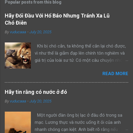
Popular posts from this blog
Hãy Đối Đầu Với Hổ Báo Nhưng Tránh Xa Lũ
Chó Điên
By
vuducaaa
-
July 20, 2025
Khi bị chó cắn, ta không thể cắn lại chó được,
vì như thế là giẫm đạp lên chính tôn nghiêm và
giá trị của loài sư tử. Có một câu chuyện nhỏ
kể rằng, khi sư tử bố dẫn con trai mình đi trông
READ MORE
nom lãnh địa, cả hai gặp một con sư tử đực
khác đang lang thang một mình. Sư tử bố bèn
bảo con: “Hãy nhìn bố đánh đuổi kẻ xâm phạm
Hãy tin rằng có nước ở đó
lãnh thổ này đi như thế nào”. Rồi sư tử bố lao
By
vuducaaa
-
July 20, 2025
lên anh dũng chiến đấu, bảo vệ khu vực của
mình thành công. Một ngày khác, hai bố con sư
Một người đàn ông bị lạc ở đâu đó trong sa
tử tiếp tục dẫn nhau đi tuần tra, cả hai bắt gặp
mạc. Lương thực và nước uống ít ỏi của anh
một con hổ đang mon men săn mồi trong lãnh
nhanh chóng cạn kiệt. Anh biết rõ rằng nếu
thổ. Sư tử bố quay sang bảo con: “Hãy nhìn bố