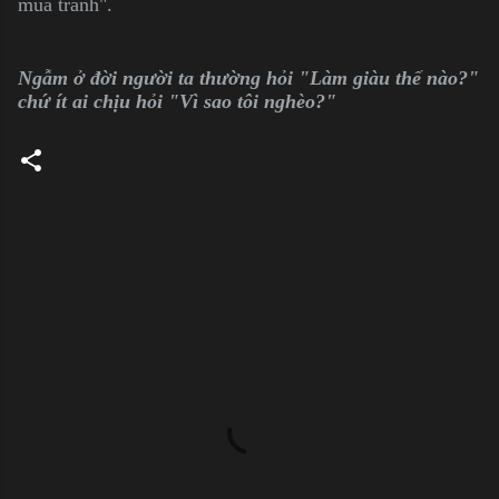
mua tranh".
Ngẫm ở đời người ta thường hỏi "Làm giàu thế nào?"
chứ ít ai chịu hỏi "Vì sao tôi nghèo?"
C
o
m
m
e
n
t
s