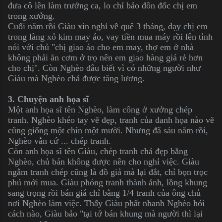
đưa cô lên làm trưởng ca, lo chỉ bảo đôn đốc chị em
trong xưởng.
Cuối năm rồi Giàu xin nghỉ về quê 3 tháng, dạy chị em
trong làng xỏ kim may áo, vay tiền mua máy rồi lên tỉnh
nói với chủ "chị giao áo cho em may, thợ em ở nhà
không phải ăn cơm ở trọ nên em giao hàng giá rẻ hơn
cho chị". Còn Nghèo đâu biết vì có những người như
Giàu mà Nghèo chả được tăng lương.
3. Chuyện anh họa sĩ
Một anh họa sĩ tên Nghèo, làm công ở xưởng chép
tranh. Nghèo khéo tay vẽ đẹp, tranh của danh họa nào vẽ
cũng giống một chín một mười. Nhưng đã sáu năm rồi,
Nghèo vẫn cứ ... chép tranh.
Còn anh họa sĩ tên Giàu, chép tranh chả đẹp bằng
Nghèo, chủ bán không được nên cho nghỉ việc. Giàu
ngẫm tranh chép cũng là đồ giả mà lại đắt, chỉ bọn trọc
phú mới mua. Giàu phóng tranh thành ảnh, lồng khung
sang trọng rồi bán giá chỉ bằng 1/4 tranh của ông chủ
nơi Nghèo làm việc. Thấy Giàu phất nhanh Nghèo hỏi
cách nào, Giàu bảo "tại tớ bán khung mà người thì lại