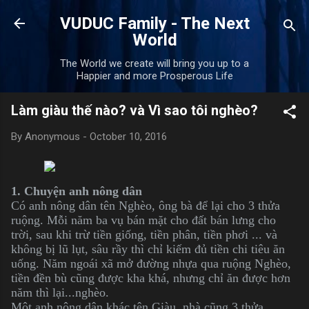
Skip to main content
VUDUC Family - The Next
World
The World we create will bring you up to a
Happier and more Prosperous Life
Làm giàu thế nào? và Vì sao tôi nghèo?
By
Anonymous
-
October 10, 2016
1. Chuyện anh nông dân
Có anh nông dân tên Nghèo, ông bà để lại cho 3 thửa
ruộng. Mỗi năm ba vụ bán mặt cho đất bán lưng cho
trời, sau khi trừ tiền giống, tiền phân, tiền phơi ... và
không bị lũ lụt, sâu rầy thì chỉ kiếm đủ tiền chi tiêu ăn
uống. Năm ngoái xã mở đường nhựa qua ruộng Nghèo,
tiền đền bù cũng được kha khá, nhưng chỉ ăn được hơn
năm thì lại...nghèo.
Một anh nông dân khác tên Giàu, nhà cũng 3 thửa