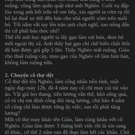
ruộng, cũng làm quần quật như anh Nghèo. Cuối vụ đập
lúa xong anh hốt trấu về om bếp, xin người ta rơm rạ rồi
bó lại thuê xe thồ đến bán cho nhà người xóm trên nuôi
bò. Tối nằm vắt tay lên trán anh chợt nghĩ, sao nông dân
thì cứ phải bán thóc nhỉ?
Thế rồi anh học người ta lấy gạo làm sợi bún, đem bỏ
mối ngoài thị xã. Anh thấy hạt gạo chỉ chế biến chút thôi
đã bán được giá gấp 5 lần. Thấy Nghèo mất ruộng, Giàu
cho thuê ruộng cày, mua gạo của Nghèo về làm bún bán,
không làm ruộng nữa.
2. Chuyện cô thợ dệt
Cô thợ dệt tên Nghèo, làm công nhân trên tỉnh, một
ngày đạp máy 12h, đã 4 năm nay cô chỉ may cái túi vào
áo. Vật giá leo thang, tiền lương vẫn thế, khó sống quá,
cô rủ chị em đình công đòi tăng lương, chủ bảo 4 năm
cô cũng chỉ làm được từng ấy việc, sao tôi phải tăng
lương?
Một cô thợ may khác tên Giàu, làm cùng khâu với cô
Nghèo. Giàu làm được 3 tháng biết việc rồi là xin sang
tổ khác, cứ thế 2 năm sau đã thạo làm hết các khâu. Chủ