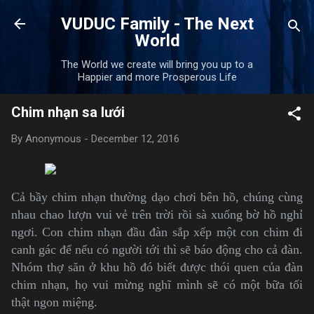
Skip to main content
VUDUC Family - The Next
World
The World we create will bring you up to a
Happier and more Prosperous Life
Chim nhạn sa lưới
By
Anonymous
-
December 12, 2016
Cả bầy chim nhạn thường dạo chơi bên hồ, chúng cùng
nhau chao lượn vui vẻ trên trời rồi sà xuống bờ hồ nghỉ
ngơi. Con chim nhạn đầu đàn sắp xếp một con chim đi
canh gác để nếu có người tới thì sẽ báo động cho cả đàn.
Nhóm thợ săn ở khu hồ đó biết được thói quen của đàn
chim nhạn, họ vui mừng nghĩ mình sẽ có một bữa tối
thật ngon miệng.