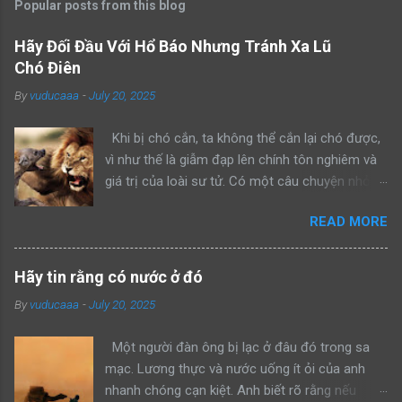
Popular posts from this blog
Hãy Đối Đầu Với Hổ Báo Nhưng Tránh Xa Lũ
Chó Điên
By
vuducaaa
-
July 20, 2025
Khi bị chó cắn, ta không thể cắn lại chó được,
vì như thế là giẫm đạp lên chính tôn nghiêm và
giá trị của loài sư tử. Có một câu chuyện nhỏ
kể rằng, khi sư tử bố dẫn con trai mình đi trông
READ MORE
nom lãnh địa, cả hai gặp một con sư tử đực
khác đang lang thang một mình. Sư tử bố bèn
bảo con: “Hãy nhìn bố đánh đuổi kẻ xâm phạm
Hãy tin rằng có nước ở đó
lãnh thổ này đi như thế nào”. Rồi sư tử bố lao
By
vuducaaa
-
July 20, 2025
lên anh dũng chiến đấu, bảo vệ khu vực của
mình thành công. Một ngày khác, hai bố con sư
Một người đàn ông bị lạc ở đâu đó trong sa
tử tiếp tục dẫn nhau đi tuần tra, cả hai bắt gặp
mạc. Lương thực và nước uống ít ỏi của anh
một con hổ đang mon men săn mồi trong lãnh
nhanh chóng cạn kiệt. Anh biết rõ rằng nếu
thổ. Sư tử bố quay sang bảo con: “Hãy nhìn bố