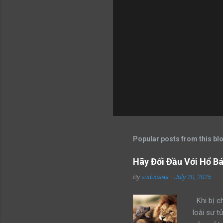
Popular posts from this bl
Hãy Đối Đầu Với Hổ B
By
vuducaaa
-
July 20, 2025
Khi bị ch
loài sư t