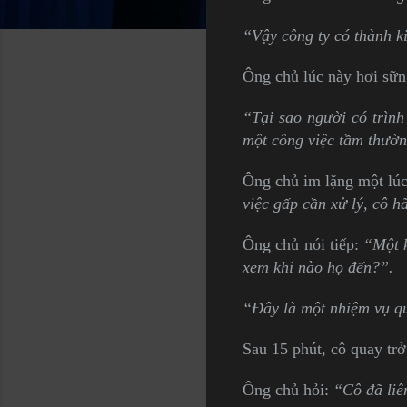
“Vậy công ty có thành ki
Ông chủ lúc này hơi sững
“Tại sao người có trình
một công việc tầm thườ
Ông chủ im lặng một lúc
việc gấp cần xử lý, cô h
Ông chủ nói tiếp:
“Một k
xem khi nào họ đến?”.
“Đây là một nhiệm vụ q
Sau 15 phút, cô quay trở
Ông chủ hỏi:
“Cô đã liê