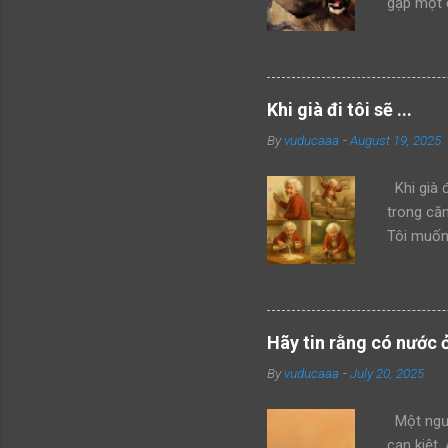
gặp một 
kẻ xâm ph
mình thàn
hổ đang 
bang này 
Khi già đi tôi sẽ ...
của mình 
By
vuducaaa
-
August 19, 2025
mon men t
giận dữ v
Khi già đ
trong că
Tôi muốn 
màu vẽ đầ
từ chai r
phấn khíc
nghịch cả
Hãy tin rằng có nước 
Khi chúng
By
vuducaaa
-
July 20, 2025
cơm, rồi 
giận, tôi
Một ngườ
cạn kiệt.