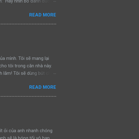
: “Hãy nhìn bố đánh đuổi
n đấu, bảo vệ khu vực của
READ MORE
ra, cả hai bắt gặp một con
nhìn bố đánh đuổi kẻ ngoại
chiến đấu, bảo vệ khu vực
a lại bắt gặp một con báo
nh đuổi kẻ thù, rồi gầm lên
 của mình. Tôi sẽ mang lại
ho tôi trong căn nhà này.
h lắm! Tôi sẽ dùng bút chì
n. Tôi sẽ tu nước trực tiếp
READ MORE
c ném tung tóe. Ôi, chúng sẽ
ến sống cùng con… Tôi sẽ
hui xuống gầm giường trốn.
thịt. Tôi sẽ mắc nghẹn vì
ần áo. Và khi chúng nổi
ít ỏi của anh nhanh chóng
anh sẽ là bóng tối vô hạn.