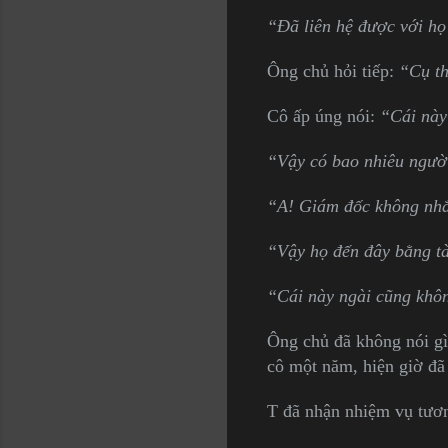
“Đã liên hệ được với họ
Ông chủ hỏi tiếp:
“Cụ th
Cô ấp úng nói:
“Cái này 
“Vậy có bao nhiêu ngườ
“A! Giám đốc không nhắc
“Vậy họ đến đây bằng t
“Cái này ngài cũng khôn
Ông chủ đã không nói gì
cô một năm, hiện giờ đã
T đã nhận nhiệm vụ tươn