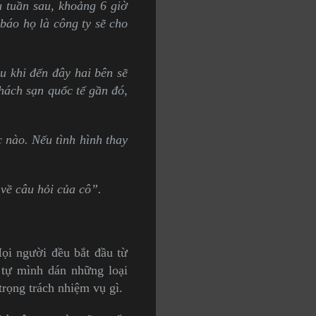
 tuần sau, khoảng 6 giờ
báo họ là công ty sẽ cho
au khi đến đây hai bên sẽ
khách sạn quốc tế gần đó,
c nào. Nếu tình hình thay
về câu hỏi của cô”.
Mọi người đều bắt đầu từ
 tự mình dán những loại
trọng trách nhiệm vụ gì.