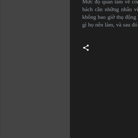
Mức độ quan tâm về công
bách cần những nhân vi
không bao giờ thụ động 
gì họ nên làm, và sau đó
C
o
m
m
e
n
t
s