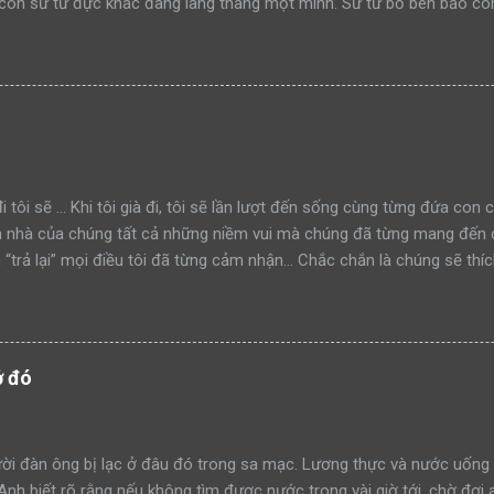
con sư tử đực khác đang lang thang một mình. Sư tử bố bèn bảo con
ạm lãnh thổ này đi như thế nào”. Rồi sư tử bố lao lên anh dũng chiế
h công. Một ngày khác, hai bố con sư tử tiếp tục dẫn nhau đi tuần t
mon men săn mồi trong lãnh thổ. Sư tử bố quay sang bảo con: “Hãy 
đi như thế nào mà học tập”. Rồi sư tử bố tiếp tục lao lên anh dũng 
thành công. Lại một ngày khác, hai bố con sư tử trên đường tuần tr
iếp cận khu rừng. Sư tử bố tiếp tục quay sang bảo con nhìn mình đá
à xông tới chiến đấu. Nhưng đến một ngày, khi sư tử bố t...
i tôi sẽ ... Khi tôi già đi, tôi sẽ lần lượt đến sống cùng từng đứa con
n nhà của chúng tất cả những niềm vui mà chúng đã từng mang đến c
“trả lại” mọi điều tôi đã từng cảm nhận… Chắc chắn là chúng sẽ thíc
y trên tường. Tôi sẽ nhảy trên ghế sofa với nguyên đôi giày trên châ
ồi để nguyên ngoài tủ lạnh. Tôi sẽ vo tròn giấy vệ sinh thành từng cụ
h biết bao nhỉ ! Nghĩ đến đó đã thấy vui lắm rồi. Khi tôi già đi và đ
 muối lẫn đường. Chúng sẽ lắc đầu, chạy rượt theo tôi, còn tôi sẽ c
ở đó
 gọi tôi ra ăn cơm, tôi sẽ chê không chịu ăn rau, cũng chẳng chịu ăn 
làm đổ sữa loang lổ trên bàn sau khi ói sạch cơm. Nhễu nhão đầy qu
 sẽ chạy… hy vọng nếu còn chạy được! Tôi sẽ ngồi sát mà...
i đàn ông bị lạc ở đâu đó trong sa mạc. Lương thực và nước uống 
 Anh biết rõ rằng nếu không tìm được nước trong vài giờ tới, chờ đợi 