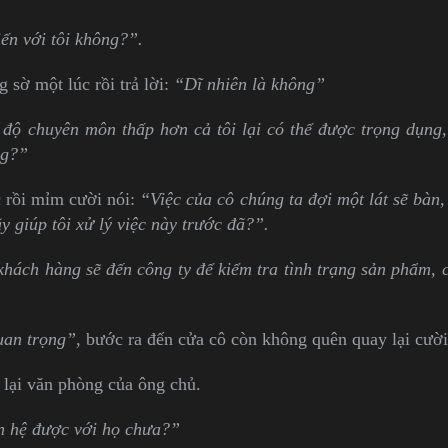
ến với tôi không?”.
 sờ một lúc rồi trả lời:
“Dĩ nhiên là không”
 độ chuyên môn thấp hơn cả tôi lại có thể được trọng dụng,
ng?”
 rồi mỉm cười nói:
“Việc của cô chúng ta đợi một lát sẽ bàn,
ãy giúp tôi xử lý việc này trước đã?”.
hách hàng sẽ đến công ty để kiểm tra tình trạng sản phẩm, c
uan trọng”
, bước ra đến cửa cô còn không quên quay lại cười
 lại văn phòng của ông chủ.
n hệ được với họ chưa?”