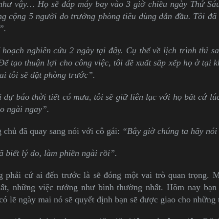
 như vậy… Họ sẽ đáp máy bay vào 3 giờ chiều ngày Thứ Sáu
ổng cộng 5 người do trưởng phòng tiêu dùng dẫn đầu. Tôi đã 
”.
hoạch nghiên cứu 2 ngày tại đây. Cụ thể về lịch trình thì s
Để tạo thuận lợi cho công việc, tôi đề xuất sắp xếp họ ở tại 
i tôi sẽ đặt phòng trước”.
 dự báo thời tiết có mưa, tôi sẽ giữ liên lạc với họ bất cứ lú
ho ngài ngay”.
g chủ đã quay sang nói với cô gái:
“Bây giờ chúng ta hãy nói 
 biết lý do, làm phiền ngài rồi”.
 phải cứ ai đến trước là sẽ đóng một vai trò quan trọng. 
ất, những việc tưởng như bình thường nhất. Hôm nay bạn
có lẽ ngày mai nó sẽ quyết định bạn sẽ được giao cho những 