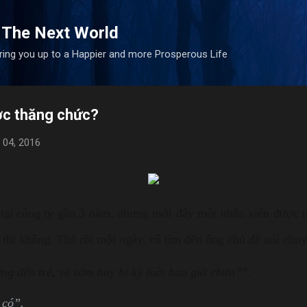
Skip to main content
 The Next World
bring you up to a Happier and more Prosperous Life
ợc thăng chức?
04, 2016
 tại công ty gần 3 năm, nhưng mới đây một nhân viên được t
 thì không. Thế rồi một ngày, cô tìm đến ông chủ để nói ch
ng đến trễ, về sớm hay bị kỷ luật bao giờ chưa?”.
 có”.