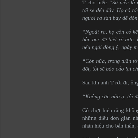
T cho biết:
“Sự việc là
tối sẽ đến đây. Họ có t
người ra sân bay để đón
“Ngoài ra, họ còn có kế 
bàn bạc để biết rõ hơn. 
nếu ngài đồng ý, ngày ma
“Còn nữa, trong tuần tới
đổi, tôi sẽ báo cáo lại c
Sau khi anh T rời đi, ôn
“Không cần nữa ạ, tôi đã
Cô chợt hiểu rằng không
những điều đơn giản nh
nhãn hiệu cho bản thân, 