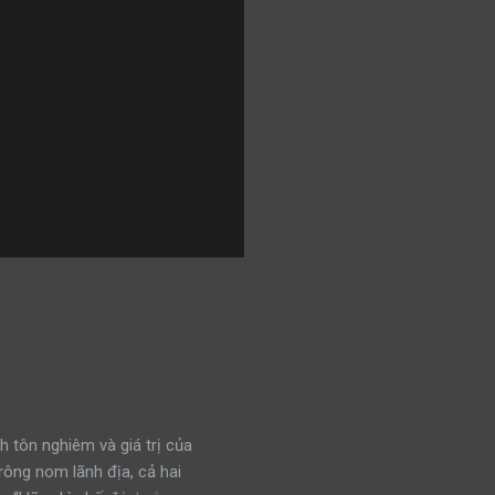
h tôn nghiêm và giá trị của
trông nom lãnh địa, cả hai