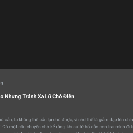
og
áo Nhưng Tránh Xa Lũ Chó Điên
ó cắn, ta không thể cắn lại chó được, vì như thế là giẫm đạp lên chín
ử. Có một câu chuyện nhỏ kể rằng, khi sư tử bố dẫn con trai mình đi 