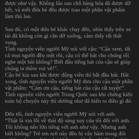
được như vậy. Không lâu sau chỗ hàng hóa đã được dỡ
hết, và mỗi đứa bé đều được trao một phần vật phẩm
làm thù lao.
Sau đó, có một đứa bé khác chạy đến, nhìn thấy trên xe
tải đã không còn gì cần dỡ xuống, cảm thấy rất thất
vọng.
Tình nguyện viên người Mỹ nói với cậu: “Cậu xem, tất
cả mọi người đều mệt rồi, cậu có thể hát cho chúng tôi
nghe một bài không? Biết đâu tiếng hát của cậu sẽ giúp
chúng ta thêm vui vẻ!”.
Cậu bé kia sau khi được động viên thì bắt đầu hát. Hát
xong, tình nguyện viên người Mỹ đưa cho cậu một phần
vật phẩm: “Cảm ơn cậu, tiếng hát của cậu rất tuyệt!”.
Tình nguyên viên người Trung Quốc sau khi chứng kiến
toàn bộ chuyện này thì dường như đã hiểu ra điều gì đó.
Đến tối, tình nguyện viên người Mỹ nói với anh:
“Thật là xin lỗi về thái độ sáng nay của tôi đối với anh.
Tôi không nên lớn tiếng với anh như vậy. Nhưng anh
biết không? Trẻ em nơi này đều bị vây hãm trong đói