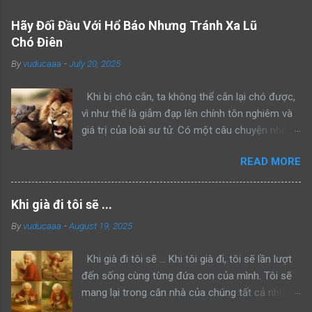
Hãy Đối Đầu Với Hổ Báo Nhưng Tránh Xa Lũ
Chó Điên
By
vuducaaa
-
July 20, 2025
Khi bị chó cắn, ta không thể cắn lại chó được,
vì như thế là giẫm đạp lên chính tôn nghiêm và
giá trị của loài sư tử. Có một câu chuyện nhỏ
kể rằng, khi sư tử bố dẫn con trai mình đi trông
READ MORE
nom lãnh địa, cả hai gặp một con sư tử đực
khác đang lang thang một mình. Sư tử bố bèn
bảo con: “Hãy nhìn bố đánh đuổi kẻ xâm phạm
Khi già đi tôi sẽ ...
lãnh thổ này đi như thế nào”. Rồi sư tử bố lao
By
vuducaaa
-
August 19, 2025
lên anh dũng chiến đấu, bảo vệ khu vực của
mình thành công. Một ngày khác, hai bố con sư
Khi già đi tôi sẽ ... Khi tôi già đi, tôi sẽ lần lượt
tử tiếp tục dẫn nhau đi tuần tra, cả hai bắt gặp
đến sống cùng từng đứa con của mình. Tôi sẽ
một con hổ đang mon men săn mồi trong lãnh
mang lại trong căn nhà của chúng tất cả những
thổ. Sư tử bố quay sang bảo con: “Hãy nhìn bố
niềm vui mà chúng đã từng mang đến cho tôi