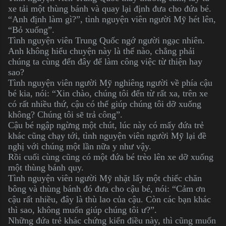
xe tải một thùng bánh và quay lại định đưa cho đứa bé.
“Anh định làm gì?”, tình nguyện viên người Mỹ hét lên,
“Bỏ xuống”.
Tình nguyện viên Trung Quốc ngớ người ngạc nhiên.
Anh không hiểu chuyện này là thế nào, chẳng phải
chúng ta cùng đến đây để làm công việc từ thiện hay
sao?
Tình nguyện viên người Mỹ nghiêng người về phía cậu
bé kia, nói: “Xin chào, chúng tôi đến từ rất xa, trên xe
có rất nhiều thứ, cậu có thể giúp chúng tôi dỡ xuống
không? Chúng tôi sẽ trả công”.
Cậu bé ngập ngừng một chút, lúc này có mấy đứa trẻ
khác cũng chạy tới, tình nguyện viên người Mỹ lại đề
nghị với chúng một lần nữa y như vậy.
Rồi cuối cùng cũng có một đứa bé trèo lên xe dỡ xuống
một thùng bánh quy.
Tình nguyện viên người Mỹ nhặt lấy một chiếc chăn
bông và thùng bánh đó đưa cho cậu bé, nói: “Cảm ơn
cậu rất nhiều, đây là thù lao của cậu. Còn các bạn khác
thì sao, không muốn giúp chúng tôi ư?”.
Những đứa trẻ khác chứng kiến điều này, thì cũng muốn