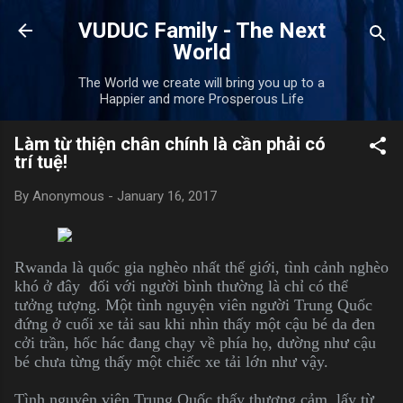
Skip to main content
VUDUC Family - The Next
World
The World we create will bring you up to a
Happier and more Prosperous Life
Làm từ thiện chân chính là cần phải có
trí tuệ!
By
Anonymous
-
January 16, 2017
Rwanda là quốc gia nghèo nhất thế giới, tình cảnh nghèo
khó ở đây đối với người bình thường là chỉ có thể
tưởng tượng. Một tình nguyện viên người Trung Quốc
đứng ở cuối xe tải sau khi nhìn thấy một cậu bé da đen
cởi trần, hốc hác đang chạy về phía họ, dường như cậu
bé chưa từng thấy một chiếc xe tải lớn như vậy.
Tình nguyện viên Trung Quốc thấy thương cảm, lấy từ