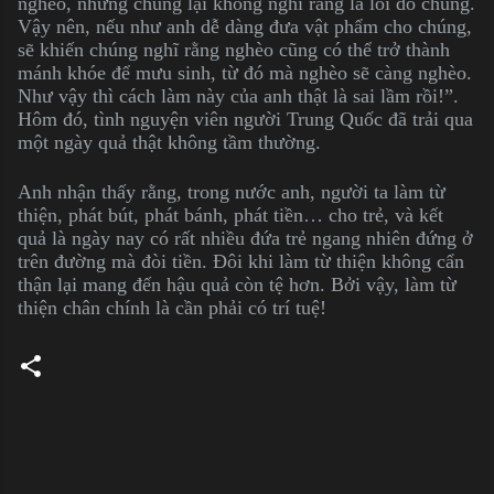
nghèo, nhưng chúng lại không nghĩ rằng là lỗi do chúng.
Vậy nên, nếu như anh dễ dàng đưa vật phẩm cho chúng,
sẽ khiến chúng nghĩ rằng nghèo cũng có thể trở thành
mánh khóe để mưu sinh, từ đó mà nghèo sẽ càng nghèo.
Như vậy thì cách làm này của anh thật là sai lầm rồi!”.
Hôm đó, tình nguyện viên người Trung Quốc đã trải qua
một ngày quả thật không tầm thường.
Anh nhận thấy rằng, trong nước anh, người ta làm từ
thiện, phát bút, phát bánh, phát tiền… cho trẻ, và kết
quả là ngày nay có rất nhiều đứa trẻ ngang nhiên đứng ở
trên đường mà đòi tiền. Đôi khi làm từ thiện không cẩn
thận lại mang đến hậu quả còn tệ hơn. Bởi vậy, làm từ
thiện chân chính là cần phải có trí tuệ!
C
o
m