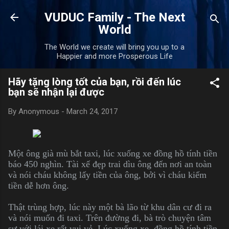
Skip to main content
VUDUC Family - The Next
World
The World we create will bring you up to a
Happier and more Prosperous Life
Hãy tặng lòng tốt của bạn, rồi đến lúc
bạn sẽ nhận lại được
By
Anonymous
-
March 24, 2017
Một ông già mù bắt taxi, lúc xuống xe đồng hồ tính tiền
báo 450 nghìn. Tài xế đẹp trai dìu ông đến nơi an toàn
và nói cháu không lấy tiền của ông, bởi vì cháu kiếm
tiền dễ hơn ông.
Thật trùng hợp, lúc này một bà lão từ khu dân cư đi ra
và nói muốn đi taxi. Trên đường đi, bà trò chuyện tâm
sự với lái xe rất vui vẻ. Lúc xuống xe, đồng hồ tính tiền