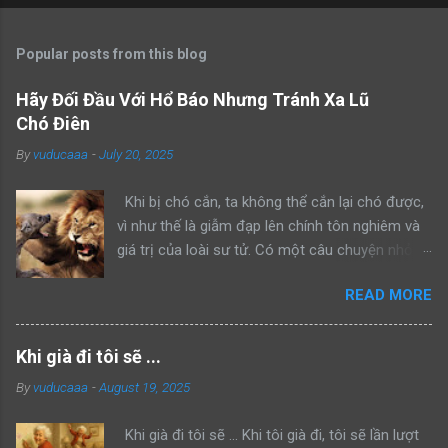
Popular posts from this blog
Hãy Đối Đầu Với Hổ Báo Nhưng Tránh Xa Lũ
Chó Điên
By
vuducaaa
-
July 20, 2025
Khi bị chó cắn, ta không thể cắn lại chó được,
vì như thế là giẫm đạp lên chính tôn nghiêm và
giá trị của loài sư tử. Có một câu chuyện nhỏ
kể rằng, khi sư tử bố dẫn con trai mình đi trông
READ MORE
nom lãnh địa, cả hai gặp một con sư tử đực
khác đang lang thang một mình. Sư tử bố bèn
bảo con: “Hãy nhìn bố đánh đuổi kẻ xâm phạm
Khi già đi tôi sẽ ...
lãnh thổ này đi như thế nào”. Rồi sư tử bố lao
By
vuducaaa
-
August 19, 2025
lên anh dũng chiến đấu, bảo vệ khu vực của
mình thành công. Một ngày khác, hai bố con sư
Khi già đi tôi sẽ ... Khi tôi già đi, tôi sẽ lần lượt
tử tiếp tục dẫn nhau đi tuần tra, cả hai bắt gặp