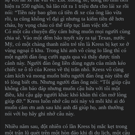
hiện ra 550 nghìn, bà lão rút ra 1 triệu đưa cho lái xe rồi
nói: “Tiền này bao gồm cả tiền đi xe của ông lão vừa
rồi, ta cũng không vĩ đại gì nhưng ta kiếm tiền dễ hơn
cháu, hy vọng cháu có thể tiếp tục làm việc tốt.”
Có một câu chuyện đầy cảm hứng muốn mọi người cùng
chia sẻ. Vào một đêm bão tuyết xảy ra tại Texas, nước
Mỹ, có một chàng thanh niên trẻ tên là Kress bị kẹt xe ở
vùng ngoại ô khu. Trong khi anh vô cùng lo lắng thì có
một người đàn ông cưỡi ngựa qua và thấy được tình
cảnh này. Người đàn ông liền dùng ngựa của mình kéo
chiếc xe ô tô của Kress về thị trấn nhỏ. Kress vô cùng
cảm kích và mong muốn biếu người đàn ông này tiền để
tỏ lòng biết ơn. Nhưng người đàn ông nói: “Tôi giúp cậu
không cần báo đáp nhưng muốn cậu hứa với tôi một
điều, khi cậu gặp người khác khó khăn thì cần mở lòng
giúp đỡ.” Kress luôn nhớ câu nói này và mỗi khi ai đó
muốn cảm ơn anh sau khi anh đã giúp họ, anh thường
nói với họ hãy ghi nhớ câu này.
Nhiều năm sau, đột nhiên có lần Kress bị mắc kẹt trong
một trận lũ quét trên một hòn đảo khi đi du lịch, một cậu