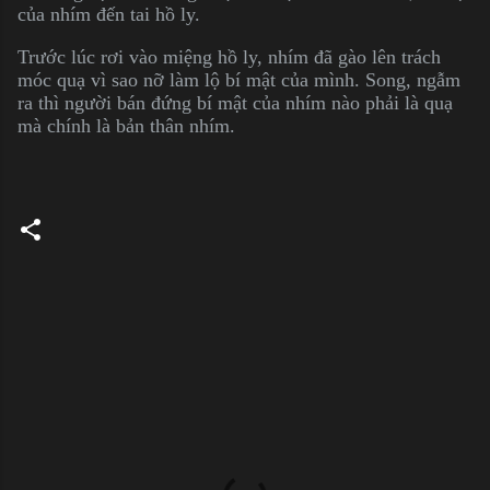
của nhím đến tai hồ ly.
Trước lúc rơi vào miệng hồ ly, nhím đã gào lên trách
móc quạ vì sao nỡ làm lộ bí mật của mình. Song, ngẫm
ra thì người bán đứng bí mật của nhím nào phải là quạ
mà chính là bản thân nhím.
C
o
m
m
e
n
t