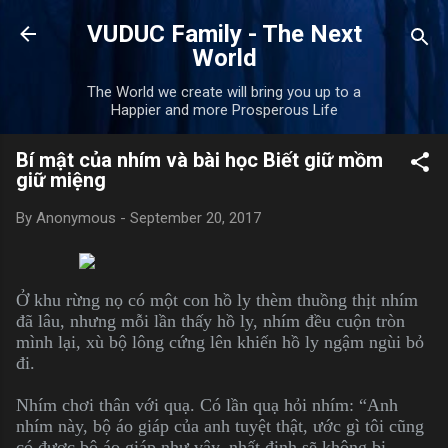
Skip to main content
VUDUC Family - The Next
World
The World we create will bring you up to a
Happier and more Prosperous Life
Bí mật của nhím và bài học Biết giữ mồm
giữ miệng
By
Anonymous
-
September 20, 2017
Ở khu rừng nọ có một con hồ ly thèm thuồng thịt nhím
đã lâu, nhưng mỗi lần thấy hồ ly, nhím đều cuộn tròn
mình lại, xù bộ lông cứng lên khiến hồ ly ngậm ngùi bỏ
đi.
Nhím chơi thân với quạ. Có lần quạ hỏi nhím: “Anh
nhím này, bộ áo giáp của anh tuyệt thật, ước gì tôi cũng
có được bộ áo giáp như vậy, nhất định sẽ không bị