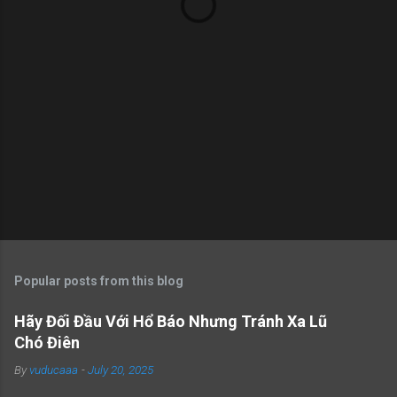
s
Popular posts from this blog
Hãy Đối Đầu Với Hổ Báo Nhưng Tránh Xa Lũ
Chó Điên
By
vuducaaa
-
July 20, 2025