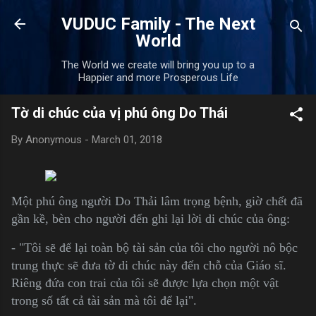
Skip to main content
VUDUC Family - The Next
World
The World we create will bring you up to a
Happier and more Prosperous Life
Tờ di chúc của vị phú ông Do Thái
By
Anonymous
-
March 01, 2018
Một phú ông người Do Thải lâm trọng bệnh, giờ chết đã
gần kề, bèn cho người đến ghi lại lời di chúc của ông:
- "Tôi sẽ để lại toàn bộ tài sản của tôi cho người nô bộc
trung thực sẽ đưa tờ di chúc này đến chỗ của Giáo sĩ.
Riêng đứa con trai của tôi sẽ được lựa chọn một vật
trong số tất cả tài sản mà tôi để lại".