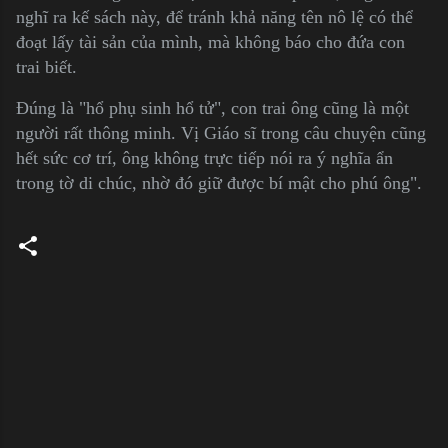
nghĩ ra kế sách này, để tránh khả năng tên nô lệ có thể
đoạt lấy tài sản của mình, mà không báo cho đứa con
trai biết.
Đúng là "hổ phụ sinh hổ tử", con trai ông cũng là một
người rất thông minh. Vị Giáo sĩ trong câu chuyện cũng
hết sức cơ trí, ông không trực tiếp nói ra ý nghĩa ẩn
trong tờ di chúc, nhờ đó giữ được bí mật cho phú ông".
C
o
m
m
e
n