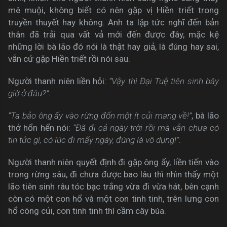
mê muội, không biết có nên gặp vị Hiền triết trong
truyền thuyết hay không. Anh ta lập tức nghĩ đến bản
thân đã trải qua vất vả mới đến được đây, mặc kệ
những lời bà lão đó nói là thật hay giả, là đúng hay sai,
vẫn cứ gặp Hiền triết rồi nói sau.
Người thanh niên liền hỏi:
“Vậy thì Đại Tuệ tiên sinh bây
giờ ở đâu?”
.
“Ta bảo ông ấy vào rừng đốn một ít củi mang về!”
, bà lão
thở hổn hển nói:
“Đã đi cả ngày trời rồi mà vẫn chưa có
tin tức gì, có lúc đi mấy ngày, đúng là vô dụng!”
.
Người thanh niên quyết định đi gặp ông ấy, liền tiến vào
trong rừng sâu, đi chưa được bao lâu thì nhìn thấy một
lão tiên sinh râu tóc bạc trắng vừa đi vừa hát, bên cạnh
còn có một con hổ và một con tinh tinh, trên lưng con
hổ cõng củi, con tinh tinh thì cầm cây búa.