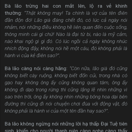
Bà lão trừng hai con mắt lên, lộ ra vẻ khinh
thường:
“Thật không may! Ta chính là vợ của tên điên
đần độn đó! Lão già đáng chết đó, có lúc cả ngày nói
nhảm, nói những điều không hề liên quan đến cuộc sống,
thông minh cái gì chứ! Nào là đại từ bi, nào là mỹ cảm,
nào khai ngộ gì gì đó. Có lúc ngồi cả ngày không nhúc
nhích động đậy, không nói hề một câu, đó không phải là
hành vi của kẻ điên sao?”
.
Bà lão càng nói càng hăng:
“Còn nữa, lão già đó cũng
không biết cày ruộng, không biết đốn củi, trong nhà có
gạo hay không ông ấy cũng không quan tâm, ông ấy
không đi dạo trong rừng thì cũng lặng lẽ nhìn những vì
sao trên trời, ông ấy không nhìn những bông hoa dại bên
đường thì cũng đi nói chuyện chơi đùa với động vật, đó
không phải là hành vi của một tên đần hay sao?”
.
Bà lão không ngừng nói những lời hạ thấp Đại Tuệ tiên
sinh, khiến cho người thanh niên càng nghe càng thấy