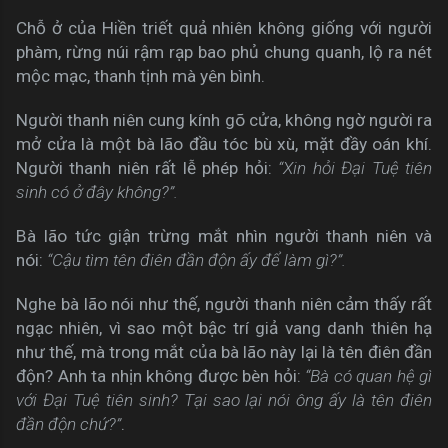
Chỗ ở của Hiền triết quả nhiên không giống với người
phàm, rừng núi rậm rạp bao phủ chung quanh, lộ ra nét
mộc mạc, thanh tịnh mà yên bình.
Người thanh niên cung kính gõ cửa, không ngờ người ra
mở cửa là một bà lão đầu tóc bù xù, mặt đầy oán khí.
Người thanh niên rất lễ phép hỏi:
“Xin hỏi Đại Tuệ tiên
sinh có ở đây không?”.
Bà lão tức giận trừng mắt nhìn người thanh niên và
nói:
“Cậu tìm tên điên đần độn ấy để làm gì?”.
Nghe bà lão nói như thế, người thanh niên cảm thấy rất
ngạc nhiên, vì sao một bậc trí giả vang danh thiên hạ
như thế, mà trong mắt của bà lão này lại là tên điên đần
độn? Anh ta nhịn không được bèn hỏi:
“Bà có quan hệ gì
với Đại Tuệ tiên sinh? Tại sao lại nói ông ấy là tên điên
đần độn chứ?”
.