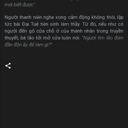
mới biết được”
.
Người thanh niên nghe xong cảm động không thôi, lập
tức bái Đại Tuệ tiên sinh làm thầy. Từ đó, nếu như có
người đến gõ cửa chỗ ở của thánh nhân trong truyền
thuyết, bà lão tới mở cửa luôn nói:
“Ngươi tìm lão điên
đần độn ấy để làm gì?”
.
C
o
m
m
e
n
t