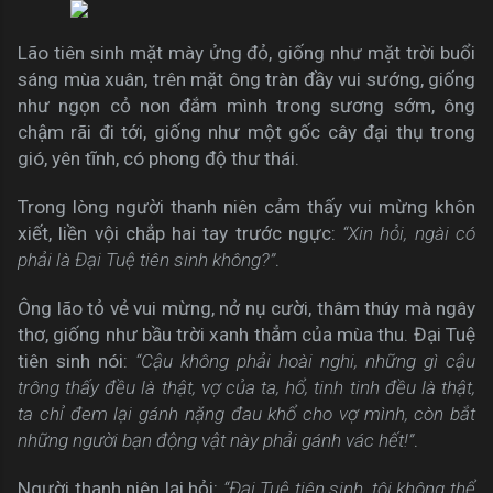
Lão tiên sinh mặt mày ửng đỏ, giống như mặt trời buổi
sáng mùa xuân, trên mặt ông tràn đầy vui sướng, giống
như ngọn cỏ non đắm mình trong sương sớm, ông
chậm rãi đi tới, giống như một gốc cây đại thụ trong
gió, yên tĩnh, có phong độ thư thái.
Trong lòng người thanh niên cảm thấy vui mừng khôn
xiết, liền vội chắp hai tay trước ngực:
“Xin hỏi, ngài có
phải là Đại Tuệ tiên sinh không?”
.
Ông lão tỏ vẻ vui mừng, nở nụ cười, thâm thúy mà ngây
thơ, giống như bầu trời xanh thẳm của mùa thu. Đại Tuệ
tiên sinh nói:
“Cậu không phải hoài nghi, những gì cậu
trông thấy đều là thật, vợ của ta, hổ, tinh tinh đều là thật,
ta chỉ đem lại gánh nặng đau khổ cho vợ mình, còn bắt
những người bạn động vật này phải gánh vác hết!”
.
Người thanh niên lại hỏi:
“Đại Tuệ tiên sinh, tôi không thể