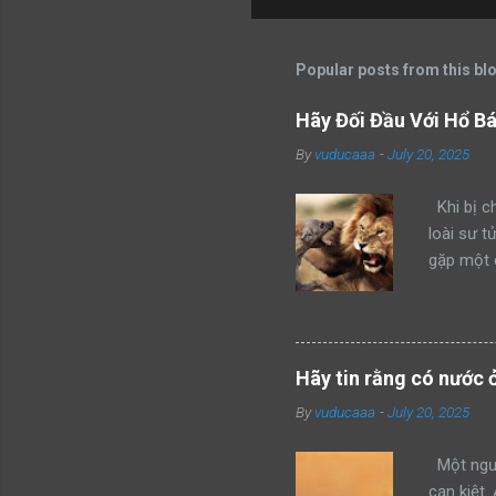
Popular posts from this bl
Hãy Đối Đầu Với Hổ B
By
vuducaaa
-
July 20, 2025
Khi bị ch
loài sư t
gặp một 
kẻ xâm ph
mình thàn
hổ đang 
bang này 
Hãy tin rằng có nước 
của mình 
By
vuducaaa
-
July 20, 2025
mon men t
giận dữ v
Một ngườ
cạn kiệt.