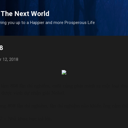
Skip to main content
 The Next World
bring you up to a Happier and more Prosperous Life
08
 12, 2018
làm 808 lần thí nghiệm, cuối cùng phát minh ra một loại thu
g được vinh dự nhận giải Nobel.
ong 808 lần thí nghiệm, lần thí nghiệm nào khiến ông cảm th
07 – Nhà khoa học trả lời.