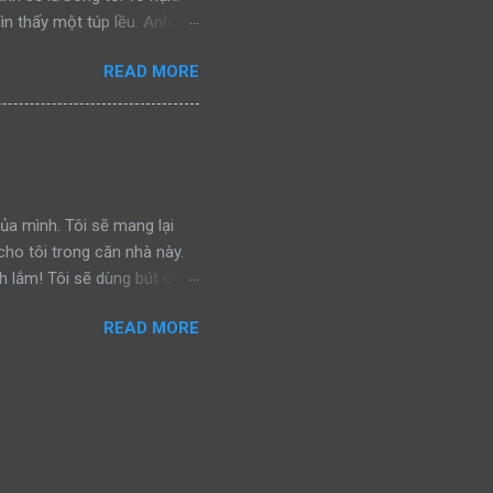
ìn thấy một túp lều. Anh
ình ảnh đánh lừa. Nhưng giờ
READ MORE
y chính là hy vọng cuối
gần, hy vọng của anh càng
đó! Nhưng tại sao vậy? Tại
đây suốt nhiều năm. Dẫu
cảnh tượng bên trong khiến
Anh như được t...
 của mình. Tôi sẽ mang lại
ho tôi trong căn nhà này.
h lắm! Tôi sẽ dùng bút chì
n. Tôi sẽ tu nước trực tiếp
READ MORE
c ném tung tóe. Ôi, chúng sẽ
ến sống cùng con… Tôi sẽ
hui xuống gầm giường trốn.
thịt. Tôi sẽ mắc nghẹn vì
ần áo. Và khi chúng nổi