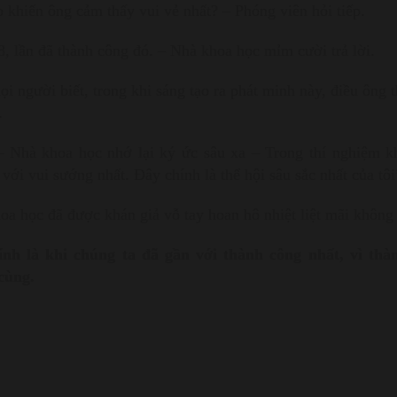
 khiến ông cảm thấy vui vẻ nhất? – Phóng viên hỏi tiếp.
8, lần đã thành công đó. – Nhà khoa học mỉm cười trả lời.
i người biết, trong khi sáng tạo ra phát minh này, điều ông th
.
 Nhà khoa học nhớ lại ký ức sâu xa – Trong thí nghiệm kh
 với vui sướng nhất. Đây chính là thể hội sâu sắc nhất của tôi
oa học đã được khán giả vỗ tay hoan hô nhiệt liệt mãi không
nh là khi chúng ta đã gần với thành công nhất, vì thàn
cùng.