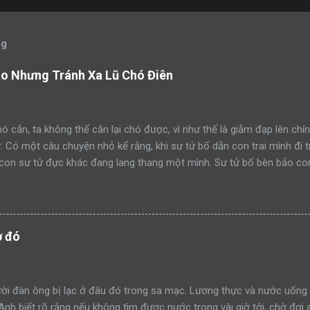
og
áo Nhưng Tránh Xa Lũ Chó Điên
ó cắn, ta không thể cắn lại chó được, vì như thế là giẫm đạp lên chín
ử. Có một câu chuyện nhỏ kể rằng, khi sư tử bố dẫn con trai mình đi 
con sư tử đực khác đang lang thang một mình. Sư tử bố bèn bảo con
ạm lãnh thổ này đi như thế nào”. Rồi sư tử bố lao lên anh dũng chiế
h công. Một ngày khác, hai bố con sư tử tiếp tục dẫn nhau đi tuần t
mon men săn mồi trong lãnh thổ. Sư tử bố quay sang bảo con: “Hãy 
đi như thế nào mà học tập”. Rồi sư tử bố tiếp tục lao lên anh dũng 
ở đó
thành công. Lại một ngày khác, hai bố con sư tử trên đường tuần tr
iếp cận khu rừng. Sư tử bố tiếp tục quay sang bảo con nhìn mình đá
à xông tới chiến đấu. Nhưng đến một ngày, khi sư tử bố t...
i đàn ông bị lạc ở đâu đó trong sa mạc. Lương thực và nước uống 
 Anh biết rõ rằng nếu không tìm được nước trong vài giờ tới, chờ đợi 