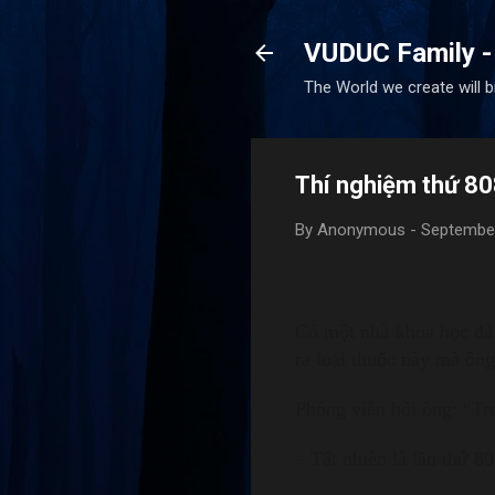
VUDUC Family -
The World we create will 
Thí nghiệm thứ 8
By
Anonymous
-
September
Có một nhà khoa học đã 
ra loại thuốc này mà ôn
Phóng viên hỏi ông: “Tr
– Tất nhiên là lần thứ 8