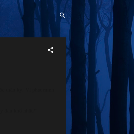
ốc thần kỳ. Vì phát minh
ấy đau khổ nhất?”