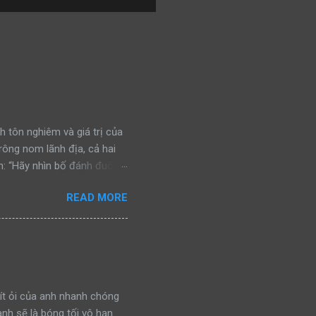
h tôn nghiêm và giá trị của
trông nom lãnh địa, cả hai
: “Hãy nhìn bố đánh đuổi
n đấu, bảo vệ khu vực của
READ MORE
ra, cả hai bắt gặp một con
nhìn bố đánh đuổi kẻ ngoại
chiến đấu, bảo vệ khu vực
a lại bắt gặp một con báo
nh đuổi kẻ thù, rồi gầm lên
ít ỏi của anh nhanh chóng
anh sẽ là bóng tối vô hạn.