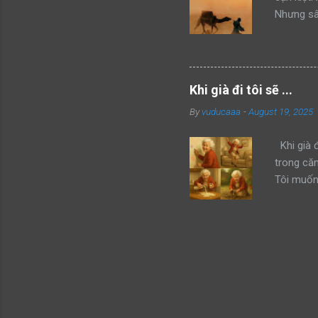
Nhưng sâu
không thể
đây, anh 
cùng của 
lớn dần 
Khi già đi tôi sẽ ...
sao túp 
By
vuducaaa
-
August 19, 2025
vậy, ngư
anh khôn
Khi già đ
trong că
Tôi muốn 
màu vẽ đầ
từ chai r
phấn khíc
nghịch cả
Khi chúng
cơm, rồi 
giận, tôi