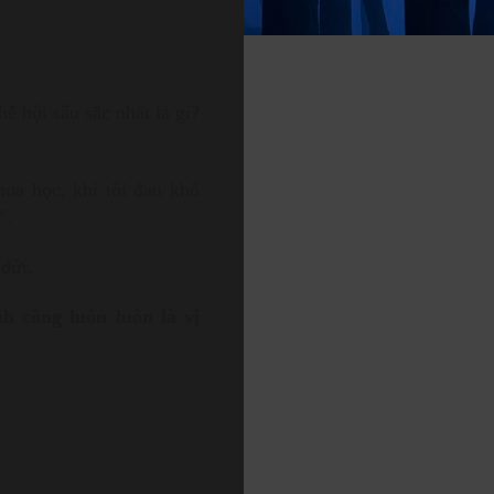
ể hội sâu sắc nhất là gì?
oa học, khi tôi đau khổ
”.
 dứt.
h công luôn luôn là vị