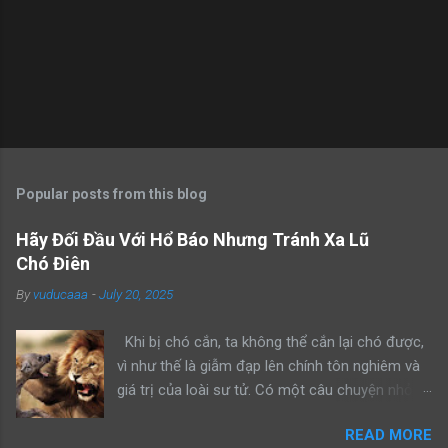
Popular posts from this blog
Hãy Đối Đầu Với Hổ Báo Nhưng Tránh Xa Lũ
Chó Điên
By
vuducaaa
-
July 20, 2025
Khi bị chó cắn, ta không thể cắn lại chó được,
vì như thế là giẫm đạp lên chính tôn nghiêm và
giá trị của loài sư tử. Có một câu chuyện nhỏ
kể rằng, khi sư tử bố dẫn con trai mình đi trông
READ MORE
nom lãnh địa, cả hai gặp một con sư tử đực