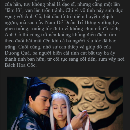
của hắn, tuy không phải là đạo sĩ, nhưng cũng một lần
"lầm lỡ", vạn lần trốn tránh. Chỉ vì vô tình nảy sinh dục
vọng với Anh Cô, bắt đầu từ trò điểm huyệt nghịch
ngợm, mà sau này Nam Đế Đoàn Trí Hưng vướng lụy
ghen tuông, xuống tóc đi tu vì không chịu nổi đả kích;
Anh Cô thì cũng trở nên khùng khùng điên điên, tìm
theo đuổi bắt mãi đến khi cả ba người râu tóc đã bạc
trắng. Cuối cùng, nhờ sự can thiệp và giúp đỡ của
Dương Quá, ba người biến cái tình cút bắt tay ba ấy
thành tình bạn hữu, từ cõi tục sang cõi tiên, sum vầy nơi
Bách Hoa Cốc.