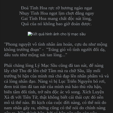
Đoá Tình Hoa rực rỡ hương ngào ngạt
Nhụy Tình Hoa ngọt lịm chợt đắng ngay
Gai Tình Hoa mang chất độc nát lòng,
Quả của nó không bao giờ đoán được.
"Phong nguyệt vô tình nhân ám hoán, cựu du như mộng
không trường đoạn" - "Trăng gió vô tình người đổi dạ,
dấu xưa như mộng nát tan lòng..."
Phải chăng lòng Lý Mạc Sầu cũng đã tan nát, để nàng
lấy chữ Thu đè lên chữ Tâm mà ra chữ Sầu, lấy mối
trường bi hận của mình mà chà đạp lên nhân phẩm và và
cả lòng nhân đạo. Nàng vì bị Lục Triển Nguyên bỏ rơi,
đem trái tim đã tan nát của mình mà báo thù rửa hận,
biến tâm đổi tính, trở nên độc ác vô song. Xích Luyện
Xà đi với Tiên Tử, thật không biết cái thái cực đó nên
mô tả thế nào. Bi kịch của cuộc đời nàng, có thể nói do
nam nhân gây ra, những cũng có thể nói do chính nàng
gây ra. Yêu thành hận, bởi vì hận nên vẫn còn yêu -