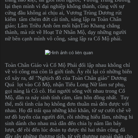
lại thẹn mình vì đại nghiệp không thành, cùng với sự
cứng đầu không ai chịu ai, Vương Trùng Dương rút
kiếm tâm chém đứt cái tình, sáng lập ra Toàn Chân
giáo; Lâm Triều Anh ôm mối hậnTào Khang chẳng
thành, mà rút về Hoạt Tử Nhân Mộ, dạy những người
nữ bên cạnh mình võ công, sáng lập ra Cổ Mộ phái.
Toàn Chân Giáo và Cổ Mộ Phái đối lập nhau không chỉ
về võ công mà còn là giới tình. Ấy rồi lại có những biến
cố xảy ra, để "Nghịch đồ của Toàn Chân giáo" Dương
Quá lọt vào Cổ Mộ, nhận Tiểu Long Nữ làm sư phụ,
gọi nàng là Cô cô. Hai người sống với nhau trong Cổ
Mộ, dần ra nảy sinh tình cảm, tâm hồn đồng nhất. Tuy
thế, mối tình của họ không đơn thuần mà đến được với
nhau. Họ đã trải qua những khó khăn, từ sự cười chê về
sư đồ luyến của người đời, rồi những hiểu lầm, những hi
sinh dành cho nhau mà dẫn đến chia ly năm lần bảy
lượt, để rồi đến lúc đoàn tụ được thì hai thân cũng đã
đầy rẫy những thương tích, từ vết thương ngoài thân cho