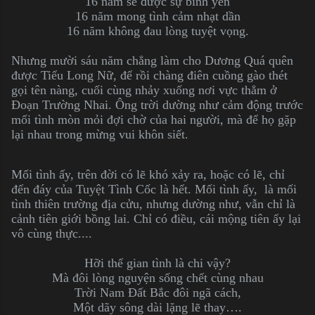
16 năm sẽ được sự bình yên
16 năm mong tình cảm nhạt dần
16 năm không đau lòng tuyệt vọng.
Nhưng mười sáu năm chẳng làm cho Dương Quá quên
được Tiểu Long Nữ, để rồi chàng điên cuồng gào thét
gọi tên nàng, cuối cùng nhảy xuống nơi vực thẳm ở
Đoạn Trường Nhai. Ông trời dường như cảm động trước
mối tình mòn mỏi đợi chờ của hai người, mà để họ gặp
lại nhau trong mừng vui khôn siết.
Mối tình ấy, trên đời có lẽ khó xảy ra, hoặc có lẽ, chỉ
đến đáy của Tuyệt Tình Cốc là hết. Mối tình ấy, là mối
tình thiên trường địa cửu, nhưng dường như, vẫn chỉ là
cảnh tiên giới bồng lai. Chỉ có điều, cái mộng tiên ấy lại
vô cùng thực....
Hỡi thế gian tình là chi vậy?
Mà đôi lòng nguyện sống chết cùng nhau
Trời Nam Đất Bắc đôi ngã cách,
Một dãy sông dài lặng lẽ thay….