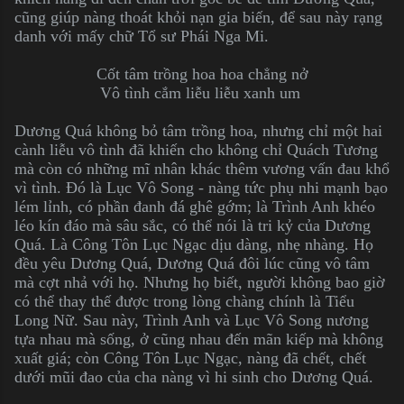
cũng giúp nàng thoát khỏi nạn gia biến, để sau này rạng
danh với mấy chữ Tổ sư Phái Nga Mi.
Cốt tâm trồng hoa hoa chẳng nở
Vô tình cắm liễu liễu xanh um
Dương Quá không bỏ tâm trồng hoa, nhưng chỉ một hai
cành liễu vô tình đã khiến cho không chỉ Quách Tương
mà còn có những mĩ nhân khác thêm vương vấn đau khổ
vì tình. Đó là Lục Vô Song - nàng tức phụ nhi mạnh bạo
lém lỉnh, có phần đanh đá ghê gớm; là Trình Anh khéo
léo kín đáo mà sâu sắc, có thể nói là tri kỷ của Dương
Quá. Là Công Tôn Lục Ngạc dịu dàng, nhẹ nhàng. Họ
đều yêu Dương Quá, Dương Quá đôi lúc cũng vô tâm
mà cợt nhả với họ. Nhưng họ biết, người không bao giờ
có thể thay thế được trong lòng chàng chính là Tiểu
Long Nữ. Sau này, Trình Anh và Lục Vô Song nương
tựa nhau mà sống, ở cũng nhau đến mãn kiếp mà không
xuất giá; còn Công Tôn Lục Ngạc, nàng đã chết, chết
dưới mũi đao của cha nàng vì hi sinh cho Dương Quá.