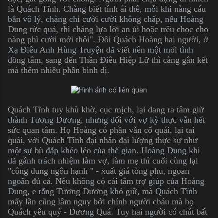
là Quách Tĩnh. Chàng biết tính ái thê, mỗi khi nàng cáu
bẳn vô lý, chàng chỉ cười cười không chấp, nếu Hoàng
Dung tức quá, thì chàng lựa lời an ủi hoặc trêu chọc cho
nàng phì cười mới thôi". Đôi Quách Hoàng hai người, ở
Xạ Điêu Anh Hùng Truyện đã viết nên một mối tình
đồng tâm, sang đến Thần Điêu Hiệp Lữ thì càng gắn kết
mà thêm nhiều phần bình dị.
Quách Tĩnh tuy khù khờ, cục mịch, lại đang ra tâm giữ
thành Tương Dương, nhưng đối với vợ kỳ thực vẫn hết
sức quan tâm. Họ Hoàng có phần vẫn cổ quái, lại tai
quái, với Quách Tĩnh đại nhân đại lượng thực sự như
một sự bù đắp khéo léo của thế gian. Hoàng Dung khi
đã gánh trách nhiệm làm vợ, làm mẹ thì cuối cùng lại
"công dung ngôn hạnh " - xuất giá tòng phu, ngoan
ngoãn đủ cả. Nếu không có cái tâm trợ giúp của Hoàng
Dung, e rằng Tương Dương khó giữ, mà Quách Tĩnh
mấy lần cũng lâm nguy bởi chính người cháu mà họ
Quách yêu quý - Dương Quá. Tuy hai người có chút bất