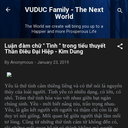
Skip to main content
VUDUC Family - The Next
World
The World we create will bring you up to a
Happier and more Prosperous Life
Luận đàm chữ " Tình " trong tiểu thuyết
Thần Điêu Đại Hiệp - Kim Dung
By
Anonymous
-
January 23, 2019
Yêu là thứ tình cảm thiêng liêng và có thể nói là nguyên
thủy của loài người. Tình yêu có nhiều dạng, có lớn, có
nhỏ. Trăm thứ tình hòa vào với nhau giữa bạt ngàn
chúng sinh. Yêu - mới biết nâng niu, trân trọng nhau.
Yêu, là gắn kết người với người và thậm chí còn là để
duy trì nòi giống. Mối quan hệ giữa người thật lắm mối
tơ lòng. Cũng từ những thứ tình cảm từ không đến có,
rồi những mối quan hệ từ có thành không mà người