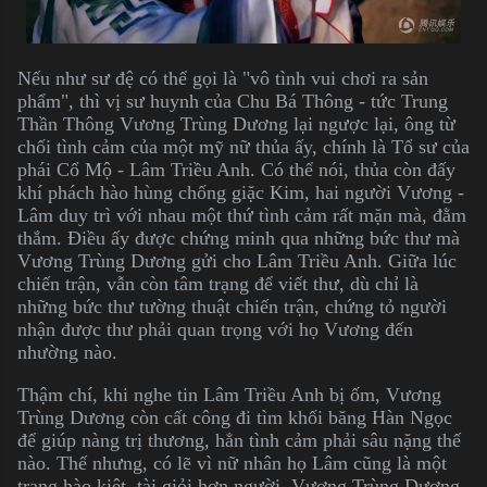
Nếu như sư đệ có thể gọi là "vô tình vui chơi ra sản
phẩm", thì vị sư huynh của Chu Bá Thông - tức Trung
Thần Thông Vương Trùng Dương lại ngược lại, ông từ
chối tình cảm của một mỹ nữ thủa ấy, chính là Tổ sư của
phái Cổ Mộ - Lâm Triều Anh. Có thể nói, thủa còn đấy
khí phách hào hùng chống giặc Kim, hai người Vương -
Lâm duy trì với nhau một thứ tình cảm rất mặn mà, đằm
thắm. Điều ấy được chứng minh qua những bức thư mà
Vương Trùng Dương gửi cho Lâm Triều Anh. Giữa lúc
chiến trận, vẫn còn tâm trạng để viết thư, dù chỉ là
những bức thư tường thuật chiến trận, chứng tỏ người
nhận được thư phải quan trọng với họ Vương đến
nhường nào.
Thậm chí, khi nghe tin Lâm Triều Anh bị ốm, Vương
Trùng Dương còn cất công đi tìm khối băng Hàn Ngọc
để giúp nàng trị thương, hẳn tình cảm phải sâu nặng thế
nào. Thế nhưng, có lẽ vì nữ nhân họ Lâm cũng là một
trang hào kiệt, tài giỏi hơn người, Vương Trùng Dương