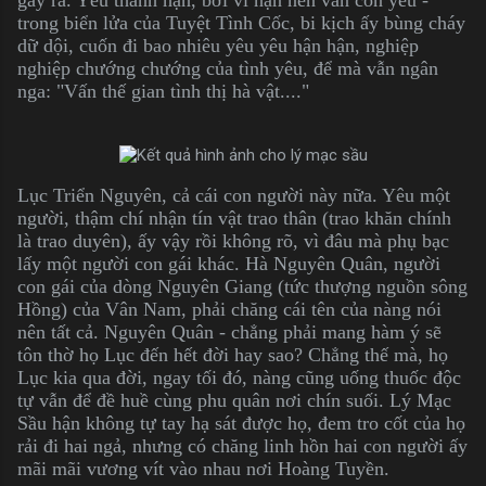
trong biển lửa của Tuyệt Tình Cốc, bi kịch ấy bùng cháy
dữ dội, cuốn đi bao nhiêu yêu yêu hận hận, nghiệp
nghiệp chướng chướng của tình yêu, để mà vẫn ngân
nga: "Vấn thế gian tình thị hà vật...."
Lục Triển Nguyên, cả cái con người này nữa. Yêu một
người, thậm chí nhận tín vật trao thân (trao khăn chính
là trao duyên), ấy vậy rồi không rõ, vì đâu mà phụ bạc
lấy một người con gái khác. Hà Nguyên Quân, người
con gái của dòng Nguyên Giang (tức thượng nguồn sông
Hồng) của Vân Nam, phải chăng cái tên của nàng nói
nên tất cả. Nguyên Quân - chẳng phải mang hàm ý sẽ
tôn thờ họ Lục đến hết đời hay sao? Chẳng thế mà, họ
Lục kia qua đời, ngay tối đó, nàng cũng uống thuốc độc
tự vẫn để đề huề cùng phu quân nơi chín suối. Lý Mạc
Sầu hận không tự tay hạ sát được họ, đem tro cốt của họ
rải đi hai ngả, nhưng có chăng linh hồn hai con người ấy
mãi mãi vương vít vào nhau nơi Hoàng Tuyền.