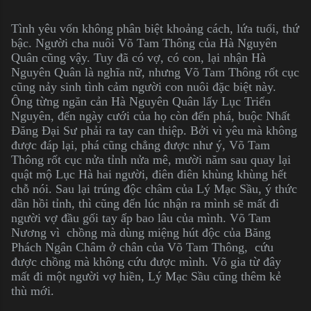
Tình yêu vốn không phân biệt khoảng cách, lứa tuổi, thứ
bậc. Người cha nuôi Võ Tam Thông của Hà Nguyên
Quân cũng vậy. Tuy đã có vợ, có con, lại nhận Hà
Nguyên Quân là nghĩa nữ, nhưng Võ Tam Thông rốt cục
cũng nảy sinh tình cảm người con nuôi đặc biệt này.
Ông từng ngăn cản Hà Nguyên Quân lấy Lục Triển
Nguyên, đến ngày cưới của họ còn đến phá, buộc Nhất
Đăng Đại Sư phải ra tay can thiệp. Bởi vì yêu mà không
được đáp lại, phá cũng chẳng được như ý, Võ Tam
Thông rốt cục nửa tỉnh nửa mê, mười năm sau quay lại
quật mộ Lục Hà hai người, điên điên khùng khùng hết
chỗ nói. Sau lại trúng độc châm của Lý Mạc Sầu, ý thức
dần hồi tỉnh, thì cũng đến lúc nhận ra mình sẽ mất đi
người vợ đầu gối tay ấp bao lâu của mình. Võ Tam
Nương vì chồng mà dùng miệng hút độc của Băng
Phách Ngân Châm ở chân của Võ Tam Thông, cứu
được chồng mà không cứu được mình. Võ gia từ đây
mất đi một người vợ hiền, Lý Mạc Sầu cũng thêm kẻ
thù mới.