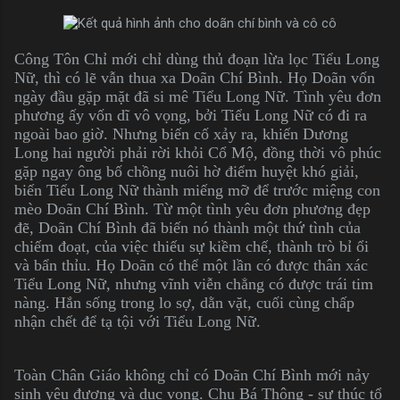
Công Tôn Chỉ mới chỉ dùng thủ đoạn lừa lọc Tiểu Long
Nữ, thì có lẽ vẫn thua xa Doãn Chí Bình. Họ Doãn vốn
ngày đầu gặp mặt đã si mê Tiểu Long Nữ. Tình yêu đơn
phương ấy vốn dĩ vô vọng, bởi Tiểu Long Nữ có đi ra
ngoài bao giờ. Nhưng biến cố xảy ra, khiến Dương
Long hai người phải rời khỏi Cổ Mộ, đồng thời vô phúc
gặp ngay ông bố chồng nuôi hờ điểm huyệt khó giải,
biến Tiểu Long Nữ thành miếng mỡ để trước miệng con
mèo Doãn Chí Bình. Từ một tình yêu đơn phương đẹp
đẽ, Doãn Chí Bình đã biến nó thành một thứ tình của
chiếm đoạt, của việc thiếu sự kiềm chế, thành trò bỉ ổi
và bẩn thỉu. Họ Doãn có thể một lần có được thân xác
Tiểu Long Nữ, nhưng vĩnh viễn chẳng có được trái tim
nàng. Hắn sống trong lo sợ, dằn vặt, cuối cùng chấp
nhận chết để tạ tội với Tiểu Long Nữ.
Toàn Chân Giáo không chỉ có Doãn Chí Bình mới nảy
sinh yêu đương và dục vọng. Chu Bá Thông - sư thúc tổ