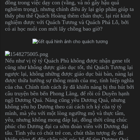
đồng trong việc dạy con (vầng, và nó gây hậu quả
nghiêm trọng), nhưng chính điều ấy lại góp phần giúp ta
thấy phu thê Quách Hoàng thêm chân thực, lại rút kinh
nghiệm được với Quách Tương và Quách Phá Lỗ, bởi
có ai học nuôi con mới lấy chồng bao giờ?
Nếu như vị tỷ tỷ Quách Phù không được nhận gene tốt
cũng như không được giáo dục tốt, thì Quách Tương lại
ngược lại, không những được giáo dục bài bàn, nàng lại
được thửa hưởng sự thông minh của mẹ, tính hiệp nghĩa
của cha. Chính tính cách ấy đã khiến nàng bị thu hút bởi
câu truyện bên bến Phong Lăng, để rồi có Duyên hạnh
ngộ Dương Quá. Nàng cũng yêu Dương Quá, nhưng
không yêu họ Dương theo cái cách ích kỷ của tỷ tỷ
mình, mà yêu với một lòng ngưỡng mộ và thực tâm,
yêu, nhưng không mong đáp lại, đồng thời cũng chúc
phúc cho Dương đại ca sớm đoàn viên với Dương đại
tẩu. Tình yêu có chút trẻ con, chút thần tượng ấy đã
khiến nàng đi đến chân trời góc bể để tìm Dương Quá,