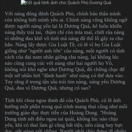
Với nàng đỏng đảnh Quách Phù, chính bản thân mình
còn không biết mình yêu ai. Chính nàng cũng không ngờ
được người nàng yêu lại là Dương Quá, kẻ luôn khiến
nàng thấy trái tai, thậm chí còn mỉa mai, chửi rủa nàng
vì những đau khổ vô tình mà nàng đã thô lỗ gây ra cho
hắn. Nàng lấy được Gia Luật Tề, có lẽ vì họ Gia Luật
giống như "người anh lớn" của nàng, một người có tính
cách của đại nam nhân giống cha nàng, lại không lúc
nào cũng cung cúc với nàng như hai người họ Võ,
không nói khó nghe như Dương Quá, đủ chững chạc để
một nữ nhân hơi "đành hanh" như nàng có thể dựa vào.
Tuy rằng ở trong tận sâu trái tim nàng, nàng yêu Dương
Quá, đau vì Dương Quá, nhưng có sao?
Tính khí chua ngoa đanh đá của Quách Phù, có lẽ ảnh
hưởng một phần trong quá trình mang thai cũng như môi
trường giáo dục thực tiễn của Hoàng Dung. "Hoàng
Dung tính nết điêu ngoa tai quái, không lúc nào chịu
yên, khi có thai làm gì cũng bất tiện, nên càng hay bực
dọc, gắt gỏng với chồng. Người phải chịu đựng dĩ nhiên