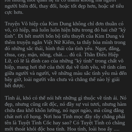
người biến đổi, thay đổi, hoặc tốt đẹp hơn, hoặc sẽ tiêu
cực hơn.
Truyện Võ hiệp của Kim Dung không chỉ đơn thuần có
võ, có hiệp, mà luôn luôn hiện hữu trong đó hai chữ "kỳ
tình".
Đi hết mười bốn bộ tiểu thuyết của Kim Dung và
thêm truyện ngắn Việt Nữ Kiếm, ta thấy hòa mình trong
đó những sắc thái, hình thái của tình yêu. Ngọt, đắng,
chua, cay, mặn, nồng, chát.... đủ cả.
Thần Điêu Hiệp
Lữ, có lẽ là đỉnh cao của những "kỳ tình" trong chất võ
hiệp, mang hơi thở của thời đại về tình yêu, về tình cảm
giữa người và người, về những màu sắc tình yêu mà đến
bây giờ, loài người vẫn chưa và chẳng thể nào lý giải
hết được.
Tình ái, khó có thể nói hết những gì thuộc về tình ái. Nó
đẹp, nhưng cũng rất độc, nó đầy sự vui tươi, nhưng hàm
chứa đau khổ khôn lường, nó ngọt ngào, mà cũng đắng
chát nơi cổ họng. Nơi hoa Tình mọc đầy rẫy chẳng phải
tên là Tuyệt Tình Cốc hay sao? Có Tuyệt Tình có chăng
mới thoát khỏi độc hoa tình. Hoa tình, loài hoa ấy ....