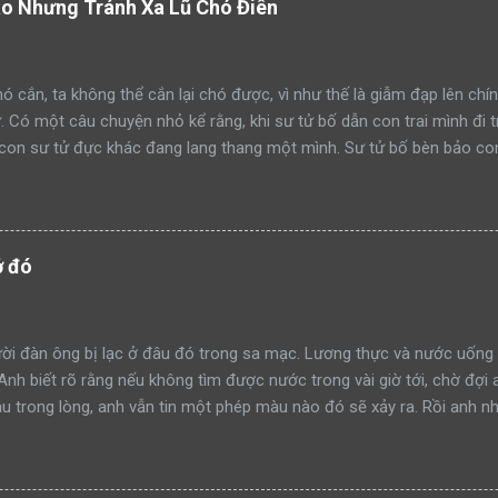
áo Nhưng Tránh Xa Lũ Chó Điên
ó cắn, ta không thể cắn lại chó được, vì như thế là giẫm đạp lên chín
ử. Có một câu chuyện nhỏ kể rằng, khi sư tử bố dẫn con trai mình đi 
con sư tử đực khác đang lang thang một mình. Sư tử bố bèn bảo con
ạm lãnh thổ này đi như thế nào”. Rồi sư tử bố lao lên anh dũng chiế
h công. Một ngày khác, hai bố con sư tử tiếp tục dẫn nhau đi tuần t
mon men săn mồi trong lãnh thổ. Sư tử bố quay sang bảo con: “Hãy 
đi như thế nào mà học tập”. Rồi sư tử bố tiếp tục lao lên anh dũng 
ở đó
thành công. Lại một ngày khác, hai bố con sư tử trên đường tuần tr
iếp cận khu rừng. Sư tử bố tiếp tục quay sang bảo con nhìn mình đá
à xông tới chiến đấu. Nhưng đến một ngày, khi sư tử bố t...
i đàn ông bị lạc ở đâu đó trong sa mạc. Lương thực và nước uống 
 Anh biết rõ rằng nếu không tìm được nước trong vài giờ tới, chờ đợi 
 trong lòng, anh vẫn tin một phép màu nào đó sẽ xảy ra. Rồi anh nh
 tin vào mắt mình. Trước đó, anh đã nhiều lần bị ảo giác và những h
chẳng còn lựa chọn nào khác ngoài việc tin tưởng. Dù sao đi nữa, đâ
anh. Anh dùng chút sức lực còn lại để đi về phía túp lều. Càng tiến 