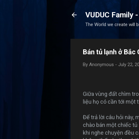
VUDUC Family -
The World we create will 
Bán tủ lạnh ở Bắc 
By
Anonymous
-
July 22, 2
Giữa vùng đất chìm tro
liệu họ có cần tới một 
Để trả lời câu hỏi này,
chào bán một chiếc tủ 
khi nghe chuyện đều cả