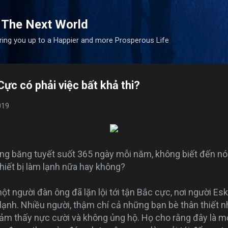
Skip to main content
 The Next World
bring you up to a Happier and more Prosperous Life
Cực có phải việc bất khả thi?
019
ng băng tuyết suốt 365 ngày mỗi năm, không biết đến nón
thiết bị làm lạnh nữa hay không?
 một người đàn ông đã lặn lội tới tận Bắc cực, nơi người E
lạnh. Nhiều người, thậm chí cả những bạn bè thân thiết 
m thấy nực cười và không ủng hộ. Họ cho rằng đây là mộ