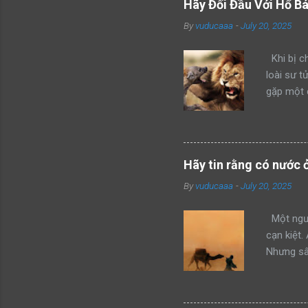
Hãy Đối Đầu Với Hổ B
By
vuducaaa
-
July 20, 2025
Khi bị ch
loài sư t
gặp một 
kẻ xâm ph
mình thàn
hổ đang 
bang này 
Hãy tin rằng có nước 
của mình 
By
vuducaaa
-
July 20, 2025
mon men t
giận dữ v
Một ngườ
cạn kiệt.
Nhưng sâu
không thể
đây, anh 
cùng của 