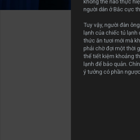
không thể nào thực hiệ
người dân ở Bắc cực th
Tuy vậy, người đàn ông
lạnh của chiếc tủ lạnh 
thức ăn tươi mới mà kh
phải chờ đợi một thời 
thể tiết kiệm khoảng t
lạnh để bảo quản. Chính
ý tưởng có phần ngược
C
o
m
m