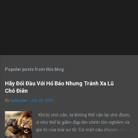
Popular posts from this blog
Hãy Đối Đầu Với Hổ Báo Nhưng Tránh Xa Lũ
Chó Điên
By
vuducaaa
-
July 20, 2025
Khi bị chó cắn, ta không thể cắn lại chó được,
vì như thế là giẫm đạp lên chính tôn nghiêm và
giá trị của loài sư tử. Có một câu chuyện nhỏ
kể rằng, khi sư tử bố dẫn con trai mình đi trông