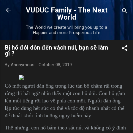
Skip to main content
VUDUC Family - The Next
World
The World we create will bring you up to a
Happier and more Prosperous Life
Bị hổ đói dồn đến vách núi, bạn sẽ làm
gì ?
By
Anonymous
-
October 08, 2019
Có một người đàn ông trong lúc tản bộ chậm rãi trong
rừng thì bất ngờ nhìn thấy một con hổ đói. Con hổ gầm
lên một tiếng rồi lao về phía con mồi. Người đàn ông
lập tức dùng hết sức có thể và tốc độ nhanh nhất có thể
để thoát khỏi tình huống nguy hiểm này.
Thế nhưng, con hổ bám theo sát nút và không có ý định