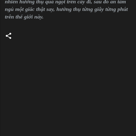
nhiên hưởng thụ quả ngọt trên cây đi, sau đó an tâm
ngủ một giấc thật say, hưởng thụ từng giây từng phút
trên thế giới này.
C
o
m
m
e
n
t
s