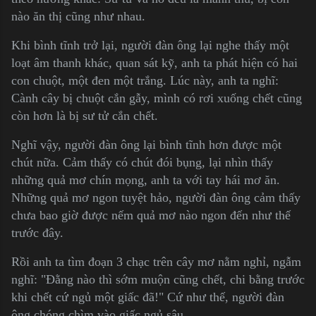
nào ăn thị cũng như nhau.
Khi bình tĩnh trở lại, người đàn ông lại nghe thấy một
loạt âm thanh khác, quan sát kỹ, anh ta phát hiện có hai
con chuột, một đen một trắng. Lúc này, anh ta nghĩ:
Cành cây bị chuột cắn gẫy, mình có rơi xuống chết cũng
còn hơn là bị sư tử cắn chết.
Nghĩ vậy, người đàn ông lại bình tĩnh hơn được một
chút nữa. Cảm thấy có chút đói bụng, lại nhìn thấy
những quả mơ chín mọng, anh ta với tay hái mơ ăn.
Những quả mơ ngon tuyệt hảo, người đàn ông cảm thấy
chưa bao giờ được nếm quả mơ nào ngon đến như thế
trước đây.
Rồi anh ta tìm đoạn 3 chạc trên cây mơ nằm nghỉ, ngẫm
nghĩ: "Đằng nào thì sớm muộn cũng chết, chi bằng trước
khi chết cứ ngủ một giấc đã!" Cứ như thế, người đàn
ông chóng chìm vào giấc ngủ sâu.