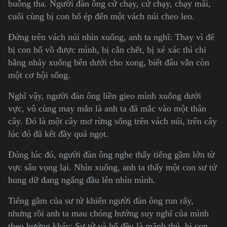
buông tha. Người đàn ông cứ chạy, cứ chạy, chạy mãi,
cuổi cùng bị con hổ ép đến một vách núi cheo leo.
Đứng trên vách núi nhìn xuống, anh ta nghĩ: Thay vì để
bị con hổ vồ được mình, bị cắn chết, bị xé xác thì chi
bằng nhảy xuống bên dưới cho xong, biết đâu vẫn còn
một cơ hội sống.
Nghĩ vậy, người đàn ông liền gieo mình xuống dưới
vực, vô cùng may mắn là anh ta đã mắc vào một thân
cây. Đó là một cây mơ rừng sống trên vách núi, trên cây
lúc đó đã kết đầy quả ngọt.
Đúng lúc đó, người đàn ông nghe thấy tiếng gầm lớn từ
vực sâu vọng lại. Nhìn xuống, anh ta thấy một con sư tử
hung dữ đang ngẩng đầu lên nhìn mình.
Tiếng gầm của sư tử khiến người đàn ông run rẩy,
nhưng rồi anh ta mau chóng hướng suy nghĩ của mình
theo hướng khác: Sư tử và hổ đều là mãnh thú, bị con