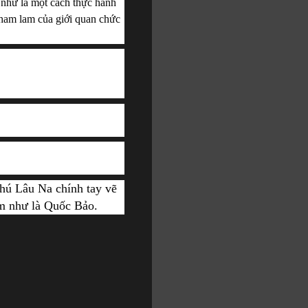
như là một cách thực hành 
ham lam của giới quan chức 
hú Lâu Na chính tay vẽ 
m 
như là Quốc Bảo.