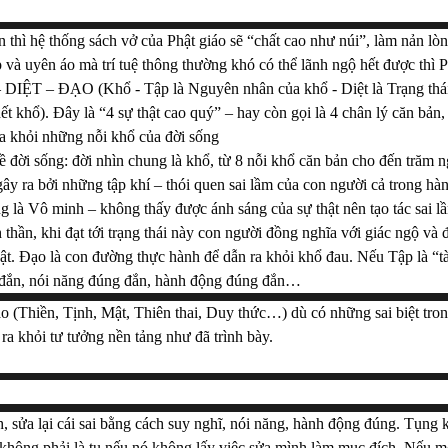
n thì hệ thống sách vở của Phật giáo sẽ “chất cao như núi”, làm nản l
và uyên áo mà trí tuệ thông thường khó có thể lãnh ngộ hết được thì P
 DIỆT – ĐẠO (Khổ - Tập là Nguyên nhân của khổ - Diệt là Trạng thái 
ết khổ). Đây là “4 sự thật cao quý” – hay còn gọi là 4 chân lý căn bản, 
ra khỏi những nỗi khổ của đời sống
về đời sống: đời nhìn chung là khổ, từ 8 nỗi khổ căn bản cho đến trăm n
y ra bởi những tập khí – thói quen sai lầm của con người cả trong hàn
g là Vô minh – không thấy được ánh sáng của sự thật nên tạo tác sai lầm.
h thần, khi đạt tới trạng thái này con người đồng nghĩa với giác ngộ và đ
t. Đạo là con đường thực hành để dẫn ra khỏi khổ đau. Nếu Tập là “tà”
 đắn, nói năng đúng đắn, hành động đúng đắn… 
áo (Thiền, Tịnh, Mật, Thiên thai, Duy thức…) dù có những sai biệt tron
a khỏi tư tưởng nền tảng như đã trình bày.
h, sửa lại cái sai bằng cách suy nghĩ, nói năng, hành động đúng. Tụng k
hông phải là tu nếu nó không lấy việc sửa mình làm mục đích. Nếu mộ