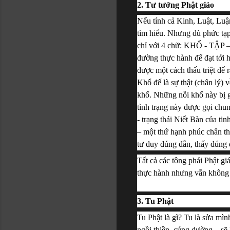
2. Tư tưởng Phật giáo
Nếu tính cả Kinh, Luật, Luậ
tìm hiểu. Nhưng dù phức tạp 
chỉ với 4 chữ: KHỔ - TẬP –
đường thực hành để đạt tới h
được một cách thấu triệt để 
Khổ đế là sự thật (chân lý) 
khổ. Những nỗi khổ này bị gâ
tình trạng này được gọi chun
- trạng thái Niết Bàn của tin
– một thứ hạnh phúc chân thậ
tư duy đúng đắn, thấy đúng
Tất cả các tông phái Phật gi
thực hành nhưng vẫn không r
3. Tu Phật
Tu Phật là gì? Tu là sửa mìn
ngồi thiền, cúng dường…sẽ k