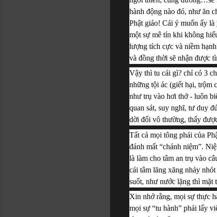
hành động nào đó, như ăn c
Phật giáo! Cái ý muốn ấy là 
một sự mê tín khi không hiểu
lượng tích cực và niềm hạnh p
và đồng thời sẽ nhận được t
Vậy thì tu cái gì? chỉ có 3
những tội ác (giết hại, trộm 
như trụ vào hơi thở - luôn bi
quan sát, suy nghĩ, tư duy đ
dời đổi vô thường, thấy được 
Tất cả mọi tông phái của Phật
đánh mất “chánh niệm”. Niệm
là làm cho tâm an trụ vào câ
cái tâm lăng xăng nhảy nhót dầ
suốt, như nước lặng thì mặt t
Xin nhớ rằng, mọi sự thực h
mọi sự “tu hành” phải lấy vi