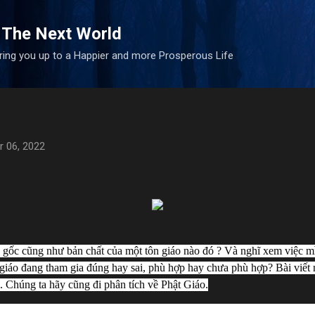
Skip to main content
 The Next World
bring you up to a Happier and more Prosperous Life
 06, 2022
 gốc cũng như bản chất của một tôn giáo nào đó ? Và nghĩ xem việc mì
iáo đang tham gia đúng hay sai, phù hợp hay chưa phù hợp? Bài viết nà
. Chúng ta hãy cũng đi phân tích về Phật Giáo.