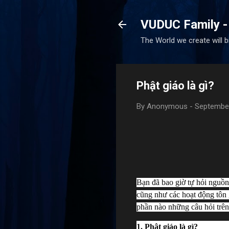
VUDUC Family -
The World we create will 
Phật giáo là gì?
By
Anonymous
-
September
Bạn đã bao giờ tự hỏi nguồn
cũng như các hoạt động tôn g
phần nào những câu hỏi trên
1. Phật giáo là gì? 