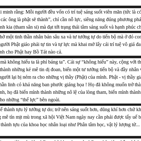
i minh rằng: Mỗi người đều vốn có trí tuệ sáng suốt viên mãn (tức là c
 các ông là phật sẽ thành”, chỉ cần nỗ lực, siêng năng đúng phương pháp
nh kia (tham sân si) mà đạt tới trạng thái tâm sáng suốt và hạnh phúc ch
ở một tinh thần nhân bản sâu xa và tư tưởng tự do tiến bộ mà ở đó con
ười Phật giáo phải tự tin và tự lực mà khai mở lấy cái trí tuệ vô giá đa
nh cho Phật hay Bồ Tát nào cả.
mà không hiểu ta là phỉ báng ta”. Cái sự “không hiểu” này, cộng với th
thành những kẻ mê tin dị đoan, biến một tư tưởng tiến bộ và đầy nhân v
ười lại bị ném ra cho những vị thầy (Phật) của mình. Phật - vị thầy giá
thần linh có khả năng ban phước giáng họa ! Họ đã không muốn trở thàn
inh, họ đã biến mình thành những nô lệ của lòng tham, biến mình thành
ho những “thế lực” bên ngoài.
ể thành tựu lý tưởng tự do; trở nên sáng suốt hơn, dũng khí hơn chứ kh
g mê tín mịt mù trong xã hội Việt Nam ngày nay cần phải được tẩy uế b
 thành tựu của khoa học nhân loại như Phân tâm học, vật lý lượng tử...