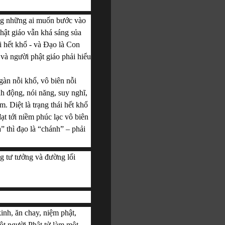
òng những ai muốn bước vào 
hật giáo vẫn khá sáng sủa 
hết khổ - và Đạo là Con 
và người phật giáo phải hiểu 
gàn nỗi khổ, vô biên nỗi 
h động, nói năng, suy nghĩ, 
 Diệt là trạng thái hết khổ 
ạt tới niềm phúc lạc vô biên 
 thì đạo là “chánh” – phải 
g tư tưởng và đường lối 
inh, ăn chay, niệm phật, 
t người Phật tử làm một 