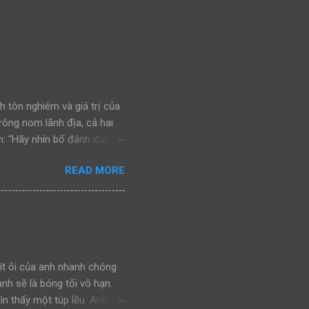
h tôn nghiêm và giá trị của
trông nom lãnh địa, cả hai
: “Hãy nhìn bố đánh đuổi
n đấu, bảo vệ khu vực của
READ MORE
ra, cả hai bắt gặp một con
nhìn bố đánh đuổi kẻ ngoại
chiến đấu, bảo vệ khu vực
a lại bắt gặp một con báo
nh đuổi kẻ thù, rồi gầm lên
ít ỏi của anh nhanh chóng
anh sẽ là bóng tối vô hạn.
ìn thấy một túp lều. Anh