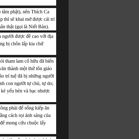
ó tâm phật), nên Thích Ca 
 thì sẽ khai mở được cái trí 
ân thật (gọi là Niết Bàn).
 người được đề cao với địa 
ng bị chôn lấp kia chứ 
ói tham lam cố hữu đã biến 
ăn thành một thứ tôn giáo 
o trí tuệ đã bị những người 
h con người tự chủ, tự do; 
 kẻ yếu hèn và bạc nhược 
ông phải để sống kiếp ăn 
ằng cách rọi ánh sáng của 
 để mong cứu chuộc lấy 