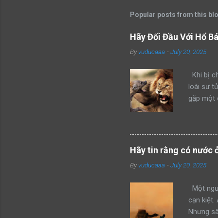
Popular posts from this bl
Hãy Đối Đầu Với Hổ B
By
vuducaaa
-
July 20, 2025
Khi bị ch
loài sư t
gặp một 
kẻ xâm ph
mình thàn
hổ đang 
bang này 
Hãy tin rằng có nước 
của mình 
By
vuducaaa
-
July 20, 2025
mon men t
giận dữ v
Một ngườ
cạn kiệt.
Nhưng sâu