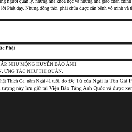
ững người quản lý, những nhà khoa học và những nhà giáo chân chính 
eo lời Phật dạy. Nhưng đồng thời, phải chữa được căn bệnh vô minh và t
Đức Phật
PHÁP, NHƯ MỘNG HUYỄN BÀO ẢNH
N, ƯNG TÁC NHƯ THỊ QUÁN.
do Đệ Tử của Ngài là Tôn Giả P
hật Thích Ca, năm Ngài 41 tuổi, 
h tượng này lưu giữ tại Viện Bảo Tàng Anh Quốc và được xe