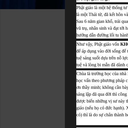
Phật giáo là một hệ thống t
là một Thái tử, đã kết hôn v
Sau 6 năm gian khổ, trải qu
vũ trụ, nhân sinh và đạt tới 
hướng dẫn đường lối tu hành
Như vậy, Phật giáo vốn 
KH
để áp dụng vào đời sống để t
tuệ sáng suốt dựa trên nỗ lự
tuệ và lòng bi mẫn đã dành c
Chùa là trường học của nhà P
học vấn theo phương pháp của
ơn thầy minh; không cần bày 
sáng lập đã qua đời thì công
được biến những vị sư này th
giáo (nếu họ có đức hạnh). X
có) thì là do sự chân thành 