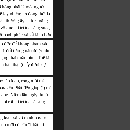
hông phải là một người 
 lấy nhiều; nó đồng thời là 
êu thương ấy sinh ra năng 
 dục thì trí tuệ sáng suốt, 
t hạnh phúc và tốt lành hơn.
ạo đức để không phạm vào 
o 1 đối tượng nào đó (ví dụ 
rạng thái quân bình. Tuệ là 
h chân thật (thấy được sự 
o tán loạn, rong ruổi mà 
y kêu Phật đến giúp (!) mà 
hang. Niệm lâu ngày thì từ 
i rồi thì trí tuệ sẽ sáng 
g loạn và vô minh này. Và 
ên mới có câu “Phật tại 