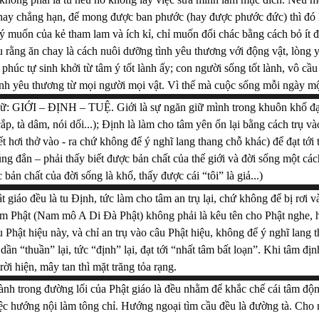
hay chẳng hạn, để mong được ban phước (hay được phước đức) thì đó k
ý muốn của kẻ tham lam và ích kỉ, chỉ muốn đổi chác bằng cách bỏ ít để
 rằng ăn chay là cách nuôi dưỡng tình yêu thương với động vật, lòng y
húc tự sinh khởi từ tâm ý tốt lành ấy; con người sống tốt lành, vô cầu vô
ình yêu thương từ mọi người mọi vật. Vì thế mà cuộc sống mỗi ngày mộ
 chữ: GIỚI – ĐỊNH – TUỆ. Giới là sự ngăn giữ mình trong khuôn khổ đ
cắp, tà dâm, nói dối...); Định là làm cho tâm yên ổn lại bằng cách trụ và
ết hơi thở vào - ra chứ không để ý nghĩ lang thang chỗ khác) để đạt tới t
úng đắn – phải thấy biết được bản chất của thế giới và đời sống một các
bản chất của đời sống là khổ, thấy được cái “tôi” là giả...)
 giáo đều là tu Định, tức làm cho tâm an trụ lại, chứ không để bị rơi và
 Phật (Nam mô A Di Đà Phật) không phải là kêu tên cho Phật nghe, ha
u Phật hiệu này, và chỉ an trụ vào câu Phật hiệu, không để ý nghĩ lang t
n “thuần” lại, tức “định” lại, đạt tới “nhất tâm bất loạn”. Khi tâm định lạ
rời hiện, mây tan thì mặt trăng tỏa rạng.
ành trong đường lối của Phật giáo là đều nhằm để khắc chế cái tâm độn
ệc hướng nội làm tông chỉ. Hướng ngoại tìm cầu đều là đường tà. Cho n