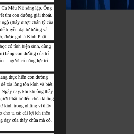
 Ca Mâu Ni) sáng lập. Ông 
t tìm con đường giải thoát. 
 ngộ (thấy được chân lý của 
để truyền đạt tư tưởng và 
ó, được gọi là Kinh Phật.
 học có tính hiện sinh, dùng 
n) bằng con đường của trí 
o – người có năng lực trí 
đang thực hiện con đường 
ể tỏa lòng tôn kính và biết 
 Ngày nay, khi khi ông thầy 
người Phật tử đến chùa không 
ư kính trọng những vị thầy 
ho ta cả; cái lợi ích (nếu 
ng dạy của thầy chùa mà có.