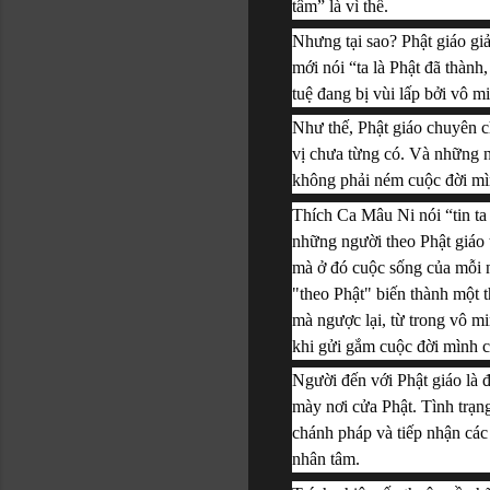
tâm” là vì thế.
Nhưng tại sao? Phật giáo giả
mới nói “ta là Phật đã thành,
tuệ đang bị vùi lấp bởi vô mi
Như thế, Phật giáo chuyên ch
vị chưa từng có. Và những ng
không phải ném cuộc đời mì
Thích Ca Mâu Ni nói “tin ta 
những người theo Phật giáo 
mà ở đó cuộc sống của mỗi ng
"theo Phật" biến thành một 
mà ngược lại, từ trong vô m
khi gửi gắm cuộc đời mình c
Người đến với Phật giáo là đ
mày nơi cửa Phật. Tình trạn
chánh pháp và tiếp nhận các
nhân tâm.