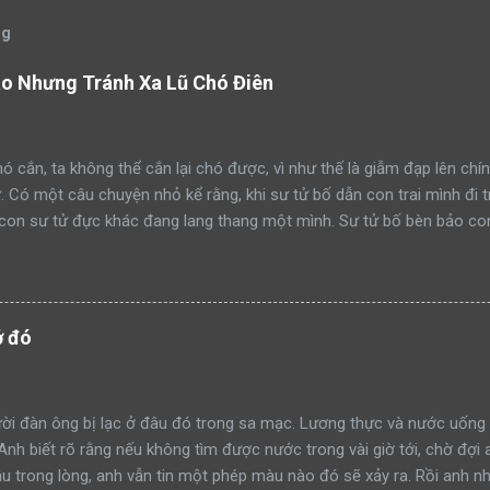
og
áo Nhưng Tránh Xa Lũ Chó Điên
ó cắn, ta không thể cắn lại chó được, vì như thế là giẫm đạp lên chín
ử. Có một câu chuyện nhỏ kể rằng, khi sư tử bố dẫn con trai mình đi 
con sư tử đực khác đang lang thang một mình. Sư tử bố bèn bảo con
ạm lãnh thổ này đi như thế nào”. Rồi sư tử bố lao lên anh dũng chiế
h công. Một ngày khác, hai bố con sư tử tiếp tục dẫn nhau đi tuần t
mon men săn mồi trong lãnh thổ. Sư tử bố quay sang bảo con: “Hãy 
đi như thế nào mà học tập”. Rồi sư tử bố tiếp tục lao lên anh dũng 
ở đó
thành công. Lại một ngày khác, hai bố con sư tử trên đường tuần tr
iếp cận khu rừng. Sư tử bố tiếp tục quay sang bảo con nhìn mình đá
à xông tới chiến đấu. Nhưng đến một ngày, khi sư tử bố t...
i đàn ông bị lạc ở đâu đó trong sa mạc. Lương thực và nước uống 
 Anh biết rõ rằng nếu không tìm được nước trong vài giờ tới, chờ đợi 
 trong lòng, anh vẫn tin một phép màu nào đó sẽ xảy ra. Rồi anh nh