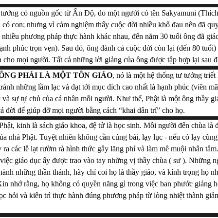
ư tưởng có nguồn gốc từ Ấn Độ, do 
một người có tên Sakyamuni (Thích
à có con; nhưng vì cảm nghiệm thấy cuộc đời nhiều khổ đau nên đã quyế
a nhiều phương pháp thực hành khác nhau, đến năm 30 tuổi ông đã giác
hạnh phúc trọn vẹn). Sau đó, ông dành cả cuộc đời còn lại (đến 80 tuổi) 
 cho mọi người. Tất cả những lời giảng của ông được tập hợp lại sau đ
ÔNG PHẢI LÀ MỘT TÔN GIÁO
, nó là một hệ thống tư tưởng triết
ránh những lầm lạc và đạt tới mục đích cao nhất là hạnh phúc (viên mã
c và sự tự chủ của cá nhân mỗi người. Như thế, Phật là một ông thầy giá
ả đời để giúp đỡ mọi người bằng cách “khai dân trí” cho họ.
hật, kinh là sách giáo khoa, đệ tử là học sinh. Mỗi người đến chùa là 
 nhà Phật. Tuyệt nhiên không cần cúng bái, lạy lục - nếu có lạy cũng đ
ra các lễ lạt rườm rà hình thức gây lãng phí và làm mê muội nhân tâm.
 việc giáo dục ấy được trao vào tay những vị thầy chùa ( sư ). Những 
ành những thần thánh, hãy chỉ coi họ là thầy giáo, và kính trọng họ nh
in nhớ rằng, họ không có quyền năng gì trong việc ban phước giáng họ c
học hỏi và kiên trì thực hành đúng phương pháp từ lòng nhiệt thành giả